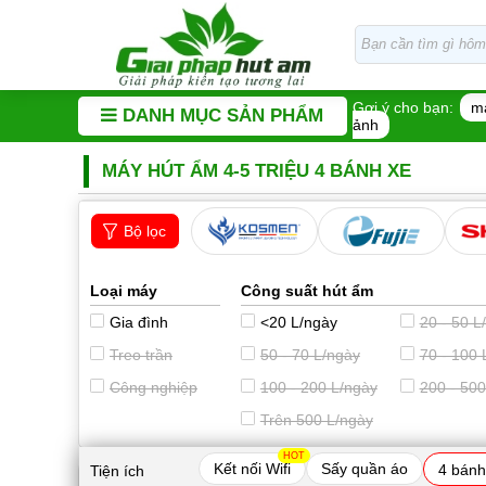
Gợi ý cho bạn:
m
DANH MỤC SẢN PHẨM
ảnh
MÁY HÚT ẨM 4-5 TRIỆU 4 BÁNH XE
Bộ lọc
Loại máy
Công suất hút ẩm
Gia đình
<20 L/ngày
20 - 50 L
Treo trần
50 - 70 L/ngày
70 - 100 
Công nghiệp
100 - 200 L/ngày
200 - 500
Trên 500 L/ngày
HOT
Kết nối Wifi
Sấy quần áo
4 bánh
Tiện ích