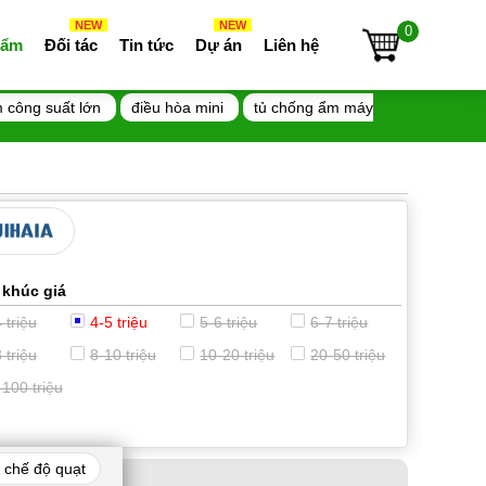
NEW
NEW
0
 ẩm
Đối tác
Tin tức
Dự án
Liên hệ
 công suất lớn
điều hòa mini
tủ chống ẩm máy
 khúc giá
 triệu
4-5 triệu
5-6 triệu
6-7 triệu
 triệu
8-10 triệu
10-20 triệu
20-50 triệu
-100 triệu
 chế độ quạt