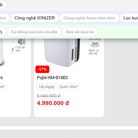
ắt
Ion
Công nghệ IONIZER
Công nghệ Anion (Ion âm)
Lọc bụi
Sấy quần
Sấy quần
áo
áo
O)
Tự động sao lưu cài đặt
Bảo vệ quá tải
IONIZER
Tự động
cân bằng
Chế độ
ngủ
Bánh xe
360 độ
-17%
ro
Fujie HM-916EC
5m²
16L/ngày
Dưới 30m²
6.040.000 đ
4.990.000 đ