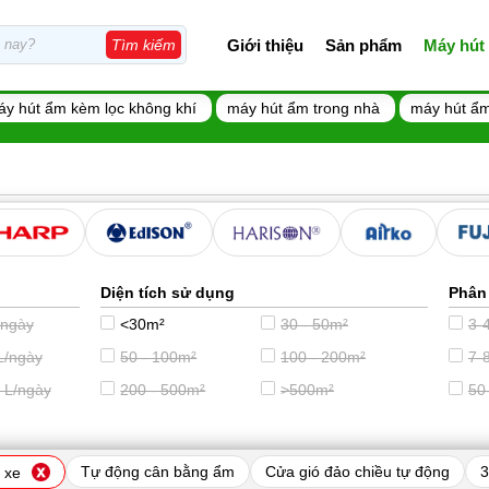
Giới thiệu
Sản phẩm
Máy hút
Tìm kiếm
áy hút ẩm kèm lọc không khí
máy hút ẩm trong nhà
máy hút ẩm
Diện tích sử dụng
Phân
/ngày
<30m²
30 - 50m²
3-4
L/ngày
50 - 100m²
100 - 200m²
7-8
 L/ngày
200 - 500m²
>500m²
50
Tự động cân bằng ẩm
Cửa gió đảo chiều tự động
3
 xe