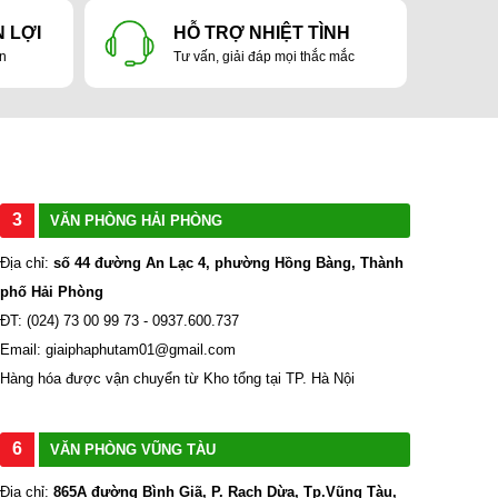
 LỢI
HỖ TRỢ NHIỆT TÌNH
ản
Tư vấn, giải đáp mọi thắc mắc
3
VĂN PHÒNG HẢI PHÒNG
Địa chỉ:
số 44 đường An Lạc 4, phường Hồng Bàng, Thành
phố Hải Phòng
ĐT: (024) 73 00 99 73 - 0937.600.737
Email: giaiphaphutam01@gmail.com
Hàng hóa được vận chuyển từ Kho tổng tại TP. Hà Nội
6
VĂN PHÒNG VŨNG TÀU
Địa chỉ:
865A đường Bình Giã, P. Rạch Dừa, Tp.Vũng Tàu,