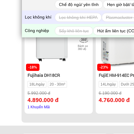
Có Wifi
Chế độ ngủ/ yên tĩnh
Hẹn giờ bật/ t
Lọc không khí
Lọc không khí HEPA
Plasmacluster 
Sấy quần
áo
Công nghiệp
Sấy khô liên tục
Hút ẩm liên tục (C
IONIZER
Bánh xe
360 độ
-18%
-23%
Fujihaia DH18CR
FujiE HM-914EC P
18L/ngày
20 - 30m²
14L/ngày
Dưới 2
5.992.000 đ
6.190.000 đ
4.890.000 đ
4.760.000 đ
1 Khuyến Mãi