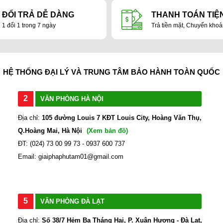
ĐỔI TRẢ DỄ DÀNG
THANH TOÁN TIỆN
1 đổi 1 trong 7 ngày
Trả tiền mặt, Chuyển kho
HỆ THỐNG ĐẠI LÝ VÀ TRUNG TÂM BẢO HÀNH TOÀN QUỐC
2
VĂN PHÒNG HÀ NỘI
Địa chỉ:
105 đường Louis 7 KĐT Louis City, Hoàng Văn Thụ,
Q.Hoàng Mai, Hà Nội
(Xem bản đồ)
ĐT: (024) 73 00 99 73 - 0937 600 737
Email: giaiphaphutam01@gmail.com
5
VĂN PHÒNG ĐÀ LẠT
Địa chỉ:
Số 38/7 Hẻm Ba Tháng Hai, P. Xuân Hương - Đà Lạt,