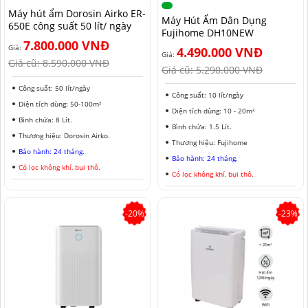
Máy hút ẩm Dorosin Airko ER-
MÁY HÚT ẨM ROTOR
MÁY LỌC KHÔNG KHÍ LG
MÁY HÚT ẨM ROTOR
TIN TỨC MÁY LẠNH DI ĐỘNG
LONG AN
Máy Hút Ẩm Dân Dụng
650E công suất 50 lít/ ngày
Fujihome DH10NEW
7.800.000 VNĐ
MÁY HÚT ẨM HARISON
MÁY LỌC KHÔNG KHÍ FUJIE
MÁY HÚT ẨM HARISON
TIN TỨC TỦ CHỐNG ẨM
ĐỒNG NAI
Giá:
4.490.000 VNĐ
Giá:
Giá cũ:
8.590.000 VNĐ
Giá cũ:
5.290.000 VNĐ
MÁY HÚT ẨM AIRKO
MÁY LỌC KHÔNG KHÍ COWAY
MÁY HÚT ẨM AIRKO
THÔNG TIN VỀ ĐỘ ẨM
BÌNH PHƯỚC
Công suất: 50 lít/ngày
Công suất: 10 lít/ngày
MÁY HÚT ẨM FUJIHAIA
MÁY LỌC KHÔNG KHÍ HITACHI
MÁY HÚT ẨM FUJIHAIA
TIN TỨC QUẠT ĐỐI LƯU
SƠN LA
Diện tích dùng: 50-100m²
Diện tích dùng: 10 - 20m²
Bình chứa: 8 Lít.
MÁY HÚT ẨM SHARP
MÁY LỌC KHÔNG KHÍ PANASONIC
MÁY HÚT ẨM SHARP
AN GIANG
Bình chứa: 1.5 Lít.
Thương hiệu: Dorosin Airko.
Thương hiệu: Fujihome
Bảo hành: 24 tháng.
MÁY HÚT ẨM EDISON
MÁY LỌC KHÔNG KHÍ Ô TÔ
MÁY HÚT ẨM EDISON
ĐỒNG THÁP
Bảo hành: 24 tháng.
Có lọc không khí, bụi thô.
Có lọc không khí, bụi thô.
KHÁNH HÒA
BẮC NINH
-20%
-23%
HƯNG YÊN
ĐÀ LẠT
NINH BÌNH