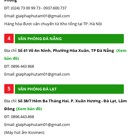
ĐT: (024) 73 00 99 73 - 0937.600.737
Email: giaiphaphutam01@gmail.com
Hàng hóa được vận chuyển từ Kho tổng tại TP. Hà Nội
4
VĂN PHÒNG ĐÀ NẴNG
Địa chỉ:
Số 41 Võ An Ninh, Phường Hòa Xuân, TP Đà Nẵng
(Xem
bản đồ)
ĐT: 0896 443 868
Email: giaiphaphutam01@gmail.com
5
VĂN PHÒNG ĐÀ LẠT
Địa chỉ:
Số 38/7 Hẻm Ba Tháng Hai, P. Xuân Hương - Đà Lạt, Lâm
Đồng
(Xem bản đồ)
ĐT: 0896.443.868
Email: giaiphaphutam01@gmail.com
(Máy hút ẩm Kosmen)