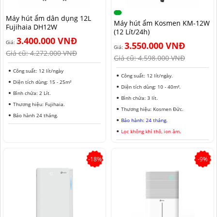
NAM ĐỊNH
Máy hút ẩm dân dụng 12L
Máy hút ẩm Kosmen KM-12W
Fujihaia DH12W
QUẢNG NAM
(12 Lít/24h)
3.400.000 VNĐ
Giá:
3.550.000 VNĐ
HÀ NỘI
Giá:
Giá cũ:
4.272.000 VNĐ
Giá cũ:
4.598.000 VNĐ
ĐỒNG THÁP
Công suất: 12 lít/ngày
Công suất: 12 lít/ngày.
Diện tích dùng: 15 - 25m²
HÀ NAM
Diện tích dùng: 10 - 40m².
Bình chứa: 2 Lít.
Bình chứa: 3 lít.
Thương hiệu: Fujihaia.
KIÊN GIANG
Thương hiệu: Kosmen Đức.
Bảo hành 24 tháng.
Bảo hành: 24 tháng.
LÂM ĐỒNG
Lọc không khí thô, ion âm.
TUYÊN QUANG
-18%
-9%
VĨNH PHÚC
HẢI DƯƠNG
NGHỆ AN