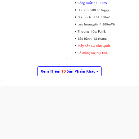
Công suất: 11.000W
Hút ẩm: 500 lít /ngày
Diện tích: dưới 550m²
Lưu lượng gió: 4.500m³/h
Thương hiệu: FujiE.
Bảo hành: 12 tháng.
Máy nén LG Hàn Quốc.
Có màng lọc bụi thô.
Xem Thêm
10
Sản Phẩm Khác