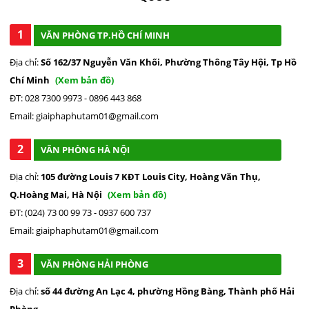
1
VĂN PHÒNG TP.HỒ CHÍ MINH
Địa chỉ:
Số 162/37 Nguyễn Văn Khối, Phường Thông Tây Hội, Tp Hồ
Chí Minh
(Xem bản đồ)
ĐT: 028 7300 9973 - 0896 443 868
Email: giaiphaphutam01@gmail.com
2
VĂN PHÒNG HÀ NỘI
Địa chỉ:
105 đường Louis 7 KĐT Louis City, Hoàng Văn Thụ,
Q.Hoàng Mai, Hà Nội
(Xem bản đồ)
ĐT: (024) 73 00 99 73 - 0937 600 737
Email: giaiphaphutam01@gmail.com
3
VĂN PHÒNG HẢI PHÒNG
Địa chỉ:
số 44 đường An Lạc 4, phường Hồng Bàng, Thành phố Hải
Phòng