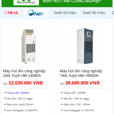
MÁY HÚT ẨM CÔNG NGHIỆP
Tất cả
Dưới 50 triệu
Dưới 80 triệu
D
Máy hút ẩm công nghiệp
Máy hút ẩm công nghiệp
240L FujiE HM-2408DS​
180L Fujie HM-1800DN
52.030.000 VNĐ
28.680.000 VNĐ
Giá:
Giá:
Công suất: 4000W
Công suất: 2263W
Hút ẩm: 240 lít /ngày
Hút ẩm: 180 lít /ngày
Diện tích: dưới 250m²
Diện tích: 150 - 200m²
Lưu lượng gió: 2.200m³/h
Lưu lượng gió: 2.150m³/h