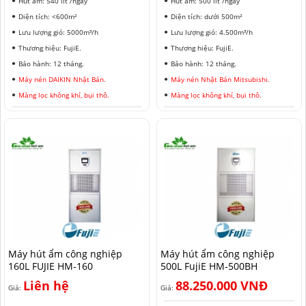
Hút ẩm: 540 lít /ngày
Hút ẩm: 500 lít /ngày
Diện tích: <600m²
Diện tích: dưới 500m²
Lưu lượng gió: 5000m³/h
Lưu lượng gió: 4.500m³/h
Thương hiệu: FujiE.
Thương hiệu: FujiE.
Bảo hành: 12 tháng.
Bảo hành: 12 tháng.
Máy nén DAIKIN Nhật Bản.
Máy nén Nhật Bản Mitsubishi.
Màng lọc không khí, bụi thô.
Màng lọc không khí, bụi thô.
Máy hút ẩm công nghiệp
Máy hút ẩm công nghiệp
160L FUJIE HM-160
500L FujiE HM-500BH
Liên hệ
88.250.000 VNĐ
Giá:
Giá: