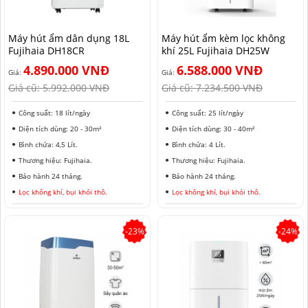
HẢI PHÒNG
Máy hút ẩm dân dụng 18L
Máy hút ẩm kèm lọc không
Fujihaia DH18CR
khí 25L Fujihaia DH25W
4.890.000 VNĐ
6.588.000 VNĐ
Giá:
Giá:
Giá cũ:
5.992.000 VNĐ
Giá cũ:
7.234.500 VNĐ
Công suất: 18 lít/ngày
Công suất: 25 lít/ngày
Diện tích dùng: 20 - 30m²
Diện tích dùng: 30 - 40m²
Bình chứa: 4,5 Lít.
Bình chứa: 4 Lít.
Thương hiệu: Fujihaia.
Thương hiệu: Fujihaia.
Bảo hành 24 tháng.
Bảo hành 24 tháng.
Lọc không khí, bụi khói thô.
Lọc không khí, bụi khói thô.
-23%
-24%