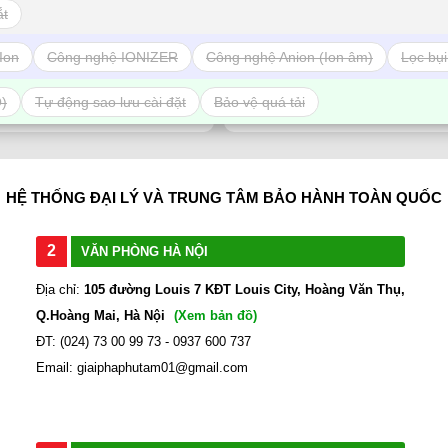
ắt
Ion
Công nghệ IONIZER
Công nghệ Anion (Ion âm)
Lọc bụi
ĐỔI TRẢ DỄ DÀNG
THANH TOÁN TIỆN
O)
Tự động sao lưu cài đặt
Bảo vệ quá tải
1 đổi 1 trong 7 ngày
Trả tiền mặt, Chuyển kho
HỆ THỐNG ĐẠI LÝ VÀ TRUNG TÂM BẢO HÀNH TOÀN QUỐC
2
VĂN PHÒNG HÀ NỘI
Địa chỉ:
105 đường Louis 7 KĐT Louis City, Hoàng Văn Thụ,
Q.Hoàng Mai, Hà Nội
(Xem bản đồ)
ĐT: (024) 73 00 99 73 - 0937 600 737
Email: giaiphaphutam01@gmail.com