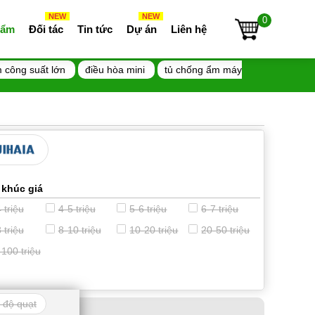
NEW
NEW
0
 ẩm
Đối tác
Tin tức
Dự án
Liên hệ
 công suất lớn
điều hòa mini
tủ chống ẩm máy
 khúc giá
 triệu
4-5 triệu
5-6 triệu
6-7 triệu
 triệu
8-10 triệu
10-20 triệu
20-50 triệu
-100 triệu
 độ quạt