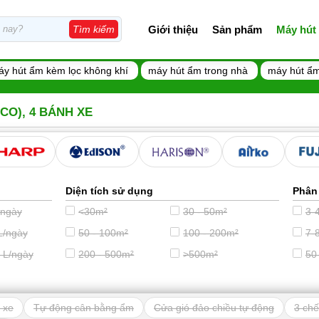
Giới thiệu
Sản phẩm
Máy hút
Tìm kiếm
áy hút ẩm kèm lọc không khí
máy hút ẩm trong nhà
máy hút ẩm
CO), 4 BÁNH XE
Diện tích sử dụng
Phân
/ngày
<30m²
30 - 50m²
3-4
L/ngày
50 - 100m²
100 - 200m²
7-8
 L/ngày
200 - 500m²
>500m²
50
 xe
Tự động cân bằng ẩm
Cửa gió đảo chiều tự động
3 chế