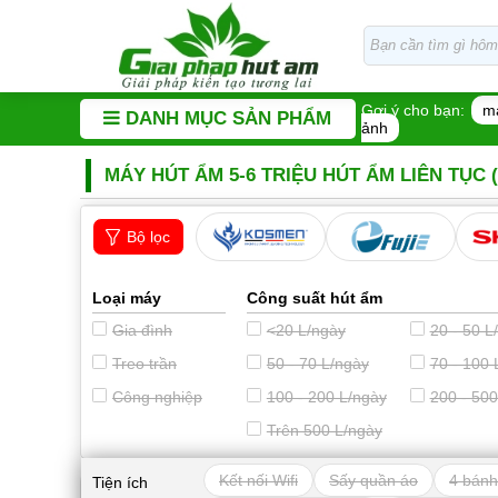
Gợi ý cho bạn:
m
DANH MỤC SẢN PHẨM
ảnh
MÁY HÚT ẨM 5-6 TRIỆU HÚT ẨM LIÊN TỤC (
Bộ lọc
Loại máy
Công suất hút ẩm
Gia đình
<20 L/ngày
20 - 50 L
Treo trần
50 - 70 L/ngày
70 - 100 
Công nghiệp
100 - 200 L/ngày
200 - 500
Trên 500 L/ngày
Kết nối Wifi
Sấy quần áo
4 bánh
Tiện ích