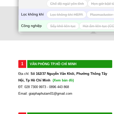
Chế độ ngủ/ yên tĩnh
Hẹn giờ bật/ t
Lọc không khí
Lọc không khí HEPA
Plasmacluster 
CHÍNH SÁCH GIAO HÀNG
Công nghiệp
Sấy khô liên tục
Hút ẩm liên tục (C
Nhận hàng và thanh toán tại nhà
1
VĂN PHÒNG TP.HỒ CHÍ MINH
Địa chỉ:
Số 162/37 Nguyễn Văn Khối, Phường Thông Tây
Hội, Tp Hồ Chí Minh
(Xem bản đồ)
ĐT: 028 7300 9973 - 0896 443 868
Email: giaiphaphutam01@gmail.com