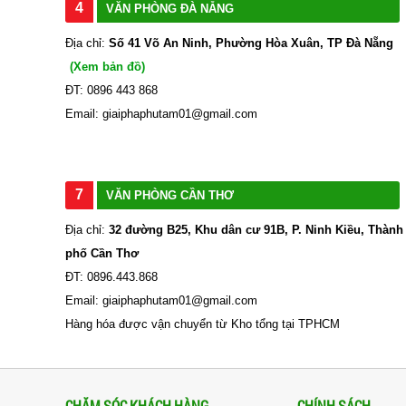
4
VĂN PHÒNG ĐÀ NẴNG
Địa chỉ:
Số 41 Võ An Ninh, Phường Hòa Xuân, TP Đà Nẵng
(Xem bản đồ)
ĐT: 0896 443 868
Email: giaiphaphutam01@gmail.com
7
VĂN PHÒNG CẦN THƠ
Địa chỉ:
32 đường B25, Khu dân cư 91B, P. Ninh Kiều, Thành
phố Cần Thơ
ĐT: 0896.443.868
Email: giaiphaphutam01@gmail.com
Hàng hóa được vận chuyển từ Kho tổng tại TPHCM
CHĂM SÓC KHÁCH HÀNG
CHÍNH SÁCH