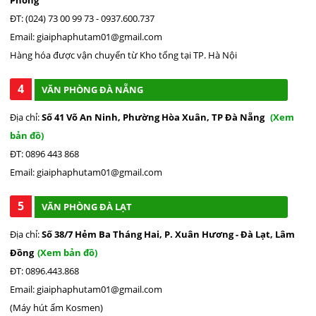
ĐT: (024) 73 00 99 73 - 0937.600.737
Email: giaiphaphutam01@gmail.com
Hàng hóa được vận chuyển từ Kho tổng tại TP. Hà Nội
4
VĂN PHÒNG ĐÀ NẴNG
Địa chỉ:
Số 41 Võ An Ninh, Phường Hòa Xuân, TP Đà Nẵng
(Xem
bản đồ)
ĐT: 0896 443 868
Email: giaiphaphutam01@gmail.com
5
VĂN PHÒNG ĐÀ LẠT
Địa chỉ:
Số 38/7 Hẻm Ba Tháng Hai, P. Xuân Hương - Đà Lạt, Lâm
Đồng
(Xem bản đồ)
ĐT: 0896.443.868
Email: giaiphaphutam01@gmail.com
(Máy hút ẩm Kosmen)