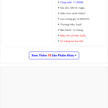
Công suất: 11.000W
Hút ẩm: 500 lít /ngày
Diện tích: dưới 550m²
Lưu lượng gió: 4.500m³/h
Thương hiệu: FujiE.
Bảo hành: 12 tháng.
Máy nén LG Hàn Quốc.
Có màng lọc bụi thô.
Xem Thêm
10
Sản Phẩm Khác