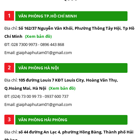
1
VĂN PHÒNG TP.HỒ CHÍ MINH
Địa chỉ:
Số 162/37 Nguyễn Văn Khối, Phường Thông Tây Hội, Tp Hồ
Chí Minh
(Xem bản đồ)
ĐT: 028 7300 9973 - 0896 443 868
Email: giaiphaphutam01@gmail.com
2
VĂN PHÒNG HÀ NỘI
Địa chỉ:
105 đường Louis 7 KĐT Louis City, Hoàng Văn Thụ,
Q.Hoàng Mai, Hà Nội
(Xem bản đồ)
ĐT: (024) 73 00 99 73 - 0937 600 737
Email: giaiphaphutam01@gmail.com
3
VĂN PHÒNG HẢI PHÒNG
Địa chỉ:
số 44 đường An Lạc 4, phường Hồng Bàng, Thành phố Hải
Phòng