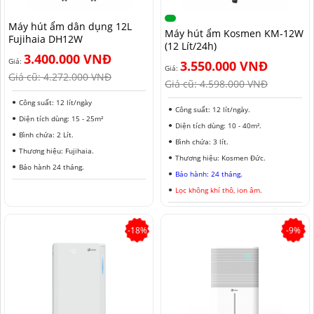
NAM ĐỊNH
Máy hút ẩm dân dụng 12L
Máy hút ẩm Kosmen KM-12W
Fujihaia DH12W
QUẢNG NAM
(12 Lít/24h)
3.400.000 VNĐ
Giá:
3.550.000 VNĐ
HÀ NỘI
Giá:
Giá cũ:
4.272.000 VNĐ
Giá cũ:
4.598.000 VNĐ
ĐỒNG THÁP
Công suất: 12 lít/ngày
Công suất: 12 lít/ngày.
Diện tích dùng: 15 - 25m²
HÀ NAM
Diện tích dùng: 10 - 40m².
Bình chứa: 2 Lít.
Bình chứa: 3 lít.
Thương hiệu: Fujihaia.
KIÊN GIANG
Thương hiệu: Kosmen Đức.
Bảo hành 24 tháng.
Bảo hành: 24 tháng.
LÂM ĐỒNG
Lọc không khí thô, ion âm.
TUYÊN QUANG
-18%
-9%
VĨNH PHÚC
HẢI DƯƠNG
NGHỆ AN