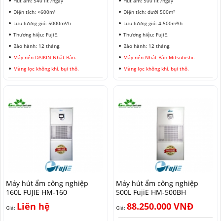
Hút ẩm: 540 lít /ngày
Hút ẩm: 500 lít /ngày
Diện tích: <600m²
Diện tích: dưới 500m²
Lưu lượng gió: 5000m³/h
Lưu lượng gió: 4.500m³/h
Thương hiệu: FujiE.
Thương hiệu: FujiE.
Bảo hành: 12 tháng.
Bảo hành: 12 tháng.
Máy nén DAIKIN Nhật Bản.
Máy nén Nhật Bản Mitsubishi.
Màng lọc không khí, bụi thô.
Màng lọc không khí, bụi thô.
Máy hút ẩm công nghiệp
Máy hút ẩm công nghiệp
160L FUJIE HM-160
500L FujiE HM-500BH
Liên hệ
88.250.000 VNĐ
Giá:
Giá: