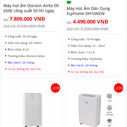
Máy hút ẩm Dorosin Airko ER-
MÁY HÚT ẨM ROTOR
MÁY LỌC KHÔNG KHÍ LG
MÁY HÚT ẨM ROTOR
TIN TỨC MÁY LẠNH DI ĐỘNG
LONG AN
Máy Hút Ẩm Dân Dụng
650E công suất 50 lít/ ngày
Fujihome DH10NEW
7.800.000 VNĐ
MÁY HÚT ẨM HARISON
MÁY LỌC KHÔNG KHÍ FUJIE
MÁY HÚT ẨM HARISON
TIN TỨC TỦ CHỐNG ẨM
ĐỒNG NAI
Giá:
4.490.000 VNĐ
Giá:
Giá cũ:
8.590.000 VNĐ
Giá cũ:
5.290.000 VNĐ
MÁY HÚT ẨM AIRKO
MÁY LỌC KHÔNG KHÍ COWAY
MÁY HÚT ẨM AIRKO
THÔNG TIN VỀ ĐỘ ẨM
BÌNH PHƯỚC
Công suất: 50 lít/ngày
Công suất: 10 lít/ngày
MÁY HÚT ẨM FUJIHAIA
MÁY LỌC KHÔNG KHÍ HITACHI
MÁY HÚT ẨM FUJIHAIA
TIN TỨC QUẠT ĐỐI LƯU
SƠN LA
Diện tích dùng: 50-100m²
Diện tích dùng: 10 - 20m²
Bình chứa: 8 Lít.
MÁY HÚT ẨM SHARP
MÁY LỌC KHÔNG KHÍ PANASONIC
MÁY HÚT ẨM SHARP
AN GIANG
Bình chứa: 1.5 Lít.
Thương hiệu: Dorosin Airko.
Thương hiệu: Fujihome
Bảo hành: 24 tháng.
MÁY HÚT ẨM EDISON
MÁY LỌC KHÔNG KHÍ Ô TÔ
MÁY HÚT ẨM EDISON
ĐỒNG THÁP
Bảo hành: 24 tháng.
Có lọc không khí, bụi thô.
Có lọc không khí, bụi thô.
KHÁNH HÒA
BẮC NINH
-20%
-23%
HƯNG YÊN
ĐÀ LẠT
NINH BÌNH