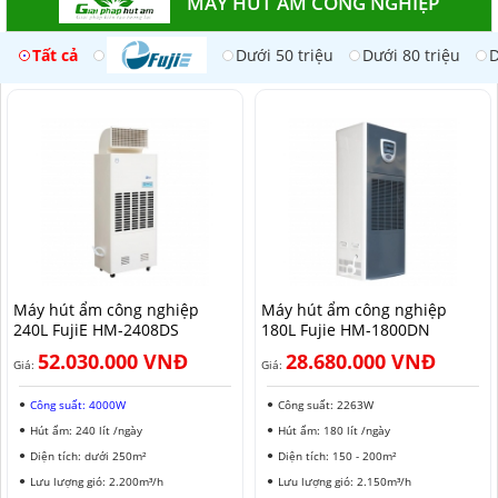
MÁY HÚT ẨM CÔNG NGHIỆP
Tất cả
Dưới 50 triệu
Dưới 80 triệu
D
Máy hút ẩm công nghiệp
Máy hút ẩm công nghiệp
240L FujiE HM-2408DS​
180L Fujie HM-1800DN
52.030.000 VNĐ
28.680.000 VNĐ
Giá:
Giá:
Công suất: 4000W
Công suất: 2263W
Hút ẩm: 240 lít /ngày
Hút ẩm: 180 lít /ngày
Diện tích: dưới 250m²
Diện tích: 150 - 200m²
Lưu lượng gió: 2.200m³/h
Lưu lượng gió: 2.150m³/h