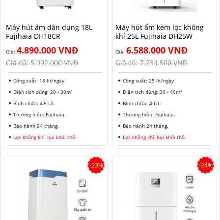
HẢI PHÒNG
Máy hút ẩm dân dụng 18L
Máy hút ẩm kèm lọc không
Fujihaia DH18CR
khí 25L Fujihaia DH25W
4.890.000 VNĐ
6.588.000 VNĐ
Giá:
Giá:
Giá cũ:
5.992.000 VNĐ
Giá cũ:
7.234.500 VNĐ
Công suất: 18 lít/ngày
Công suất: 25 lít/ngày
Diện tích dùng: 20 - 30m²
Diện tích dùng: 30 - 40m²
Bình chứa: 4,5 Lít.
Bình chứa: 4 Lít.
Thương hiệu: Fujihaia.
Thương hiệu: Fujihaia.
Bảo hành 24 tháng.
Bảo hành 24 tháng.
Lọc không khí, bụi khói thô.
Lọc không khí, bụi khói thô.
-23%
-24%