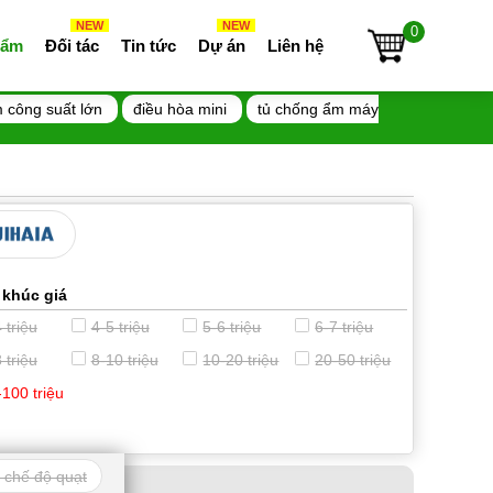
NEW
NEW
0
 ẩm
Đối tác
Tin tức
Dự án
Liên hệ
 công suất lớn
điều hòa mini
tủ chống ẩm máy
 khúc giá
 triệu
4-5 triệu
5-6 triệu
6-7 triệu
 triệu
8-10 triệu
10-20 triệu
20-50 triệu
-100 triệu
 chế độ quạt