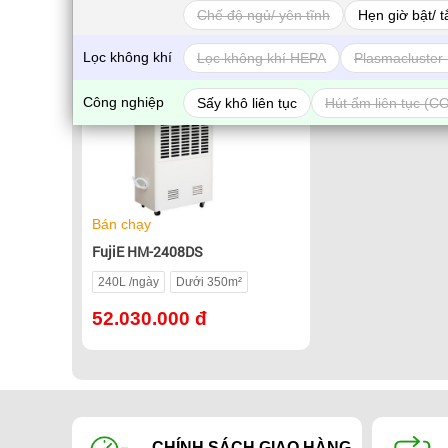
Chế độ ngủ/ yên tĩnh
Hẹn giờ bật/ t
Lọc không khí
Lọc không khí HEPA
Plasmacluster 
Sấy khô
Công nghiệp
Sấy khô liên tục
Hút ẩm liên tục (C
Bánh xe
360 độ
Bán chạy
FujiE HM-2408DS
240L /ngày
Dưới 350m²
52.030.000 đ
CHÍNH SÁCH GIAO HÀNG