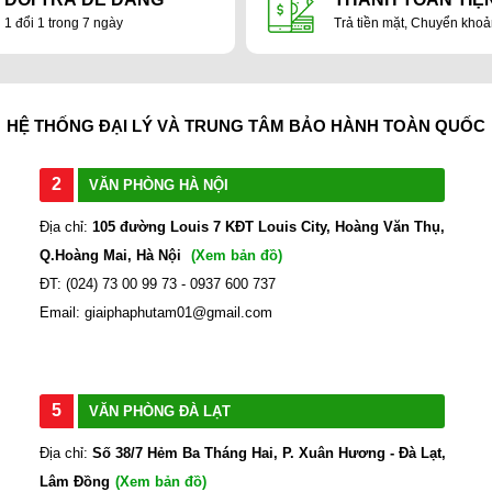
1 đổi 1 trong 7 ngày
Trả tiền mặt, Chuyển kho
HỆ THỐNG ĐẠI LÝ VÀ TRUNG TÂM BẢO HÀNH TOÀN QUỐC
2
VĂN PHÒNG HÀ NỘI
Địa chỉ:
105 đường Louis 7 KĐT Louis City, Hoàng Văn Thụ,
Q.Hoàng Mai, Hà Nội
(Xem bản đồ)
ĐT: (024) 73 00 99 73 - 0937 600 737
Email: giaiphaphutam01@gmail.com
5
VĂN PHÒNG ĐÀ LẠT
Địa chỉ:
Số 38/7 Hẻm Ba Tháng Hai, P. Xuân Hương - Đà Lạt,
Lâm Đồng
(Xem bản đồ)