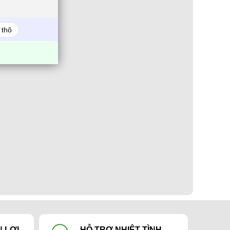
 thô
 LỢI
HỖ TRỢ NHIỆT TÌNH