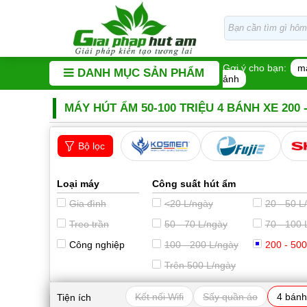
Gợi ý cho bạn:
m
DANH MỤC SẢN PHẨM
ảnh
MÁY HÚT ẨM 50-100 TRIỆU 4 BÁNH XE 200 
Bộ lọc
Loại máy
Công suất hút ẩm
Gia đình
<20 L/ngày
20 - 50 L
Treo trần
50 - 70 L/ngày
70 - 100 
Công nghiệp
100 - 200 L/ngày
200 - 500
Trên 500 L/ngày
Kết nối Wifi
Sấy quần áo
4 bánh
Tiện ích