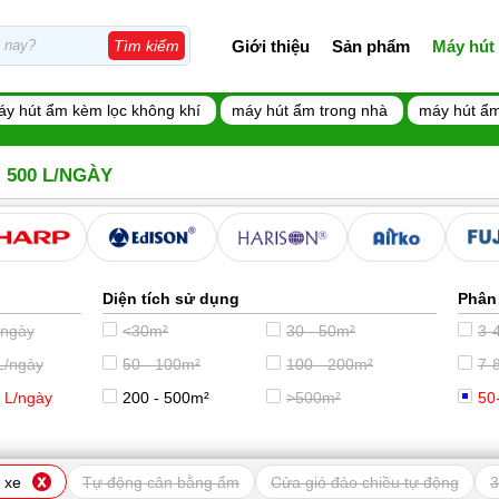
Giới thiệu
Sản phẩm
Máy hút
Tìm kiếm
áy hút ẩm kèm lọc không khí
máy hút ẩm trong nhà
máy hút ẩm
- 500 L/NGÀY
Diện tích sử dụng
Phân
/ngày
<30m²
30 - 50m²
3-4
L/ngày
50 - 100m²
100 - 200m²
7-8
 L/ngày
200 - 500m²
>500m²
50
 xe
Tự động cân bằng ẩm
Cửa gió đảo chiều tự động
3