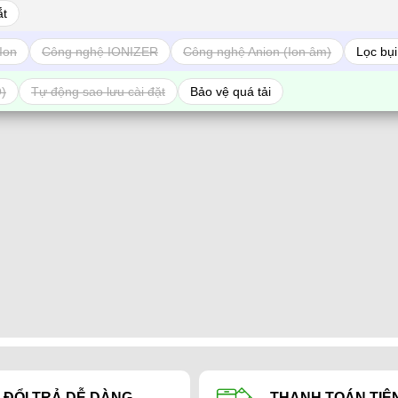
ắt
Ion
Công nghệ IONIZER
Công nghệ Anion (Ion âm)
Lọc bụi
O)
Tự động sao lưu cài đặt
Bảo vệ quá tải
ĐỔI TRẢ DỄ DÀNG
THANH TOÁN TIỆN