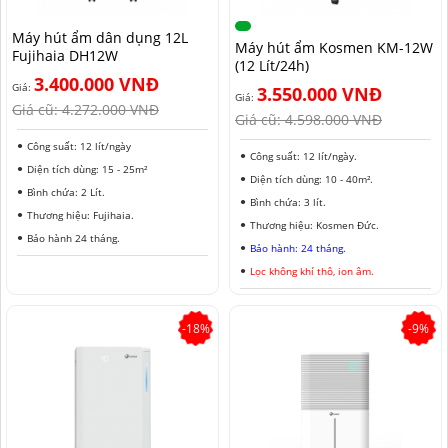
NAM ĐỊNH
Máy hút ẩm dân dụng 12L
Máy hút ẩm Kosmen KM-12W
Fujihaia DH12W
QUẢNG NAM
(12 Lít/24h)
3.400.000 VNĐ
Giá:
3.550.000 VNĐ
HÀ NỘI
Giá:
Giá cũ:
4.272.000 VNĐ
Giá cũ:
4.598.000 VNĐ
ĐỒNG THÁP
Công suất: 12 lít/ngày
Công suất: 12 lít/ngày.
Diện tích dùng: 15 - 25m²
HÀ NAM
Diện tích dùng: 10 - 40m².
Bình chứa: 2 Lít.
Bình chứa: 3 lít.
Thương hiệu: Fujihaia.
KIÊN GIANG
Thương hiệu: Kosmen Đức.
Bảo hành 24 tháng.
Bảo hành: 24 tháng.
LÂM ĐỒNG
Lọc không khí thô, ion âm.
TUYÊN QUANG
-18%
-9%
VĨNH PHÚC
HẢI DƯƠNG
NGHỆ AN