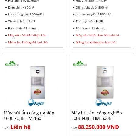
Hút ẩm: 540 lít /ngày
Hút ẩm: 500 lít /ngày
Diện tích: <600m²
Diện tích: dưới 500m²
Lưu lượng gió: 5000m³/h
Lưu lượng gió: 4.500m³/h
Thương hiệu: FujiE.
Thương hiệu: FujiE.
Bảo hành: 12 tháng.
Bảo hành: 12 tháng.
Máy nén DAIKIN Nhật Bản.
Máy nén Nhật Bản Mitsubishi.
Màng lọc không khí, bụi thô.
Màng lọc không khí, bụi thô.
Máy hút ẩm công nghiệp
Máy hút ẩm công nghiệp
160L FUJIE HM-160
500L FujiE HM-500BH
Liên hệ
88.250.000 VNĐ
Giá:
Giá: