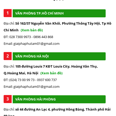
1
VĂN PHÒNG TP.HỒ CHÍ MINH
Địa chỉ:
Số 162/37 Nguyễn Văn Khối, Phường Thông Tây Hội, Tp Hồ
Chí Minh
(Xem bản đồ)
ĐT: 028 7300 9973 - 0896 443 868
Email: giaiphaphutam01@gmail.com
2
VĂN PHÒNG HÀ NỘI
Địa chỉ:
105 đường Louis 7 KĐT Louis City, Hoàng Văn Thụ,
Q.Hoàng Mai, Hà Nội
(Xem bản đồ)
ĐT: (024) 73 00 99 73 - 0937 600 737
Email: giaiphaphutam01@gmail.com
3
VĂN PHÒNG HẢI PHÒNG
Địa chỉ:
số 44 đường An Lạc 4, phường Hồng Bàng, Thành phố Hải
Phòng