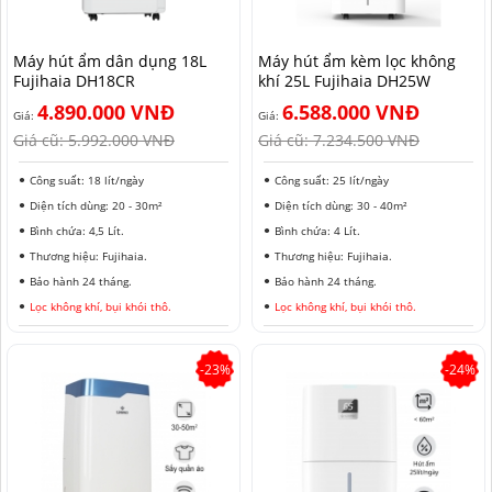
HẢI PHÒNG
Máy hút ẩm dân dụng 18L
Máy hút ẩm kèm lọc không
Fujihaia DH18CR
khí 25L Fujihaia DH25W
4.890.000 VNĐ
6.588.000 VNĐ
Giá:
Giá:
Giá cũ:
5.992.000 VNĐ
Giá cũ:
7.234.500 VNĐ
Công suất: 18 lít/ngày
Công suất: 25 lít/ngày
Diện tích dùng: 20 - 30m²
Diện tích dùng: 30 - 40m²
Bình chứa: 4,5 Lít.
Bình chứa: 4 Lít.
Thương hiệu: Fujihaia.
Thương hiệu: Fujihaia.
Bảo hành 24 tháng.
Bảo hành 24 tháng.
Lọc không khí, bụi khói thô.
Lọc không khí, bụi khói thô.
-23%
-24%