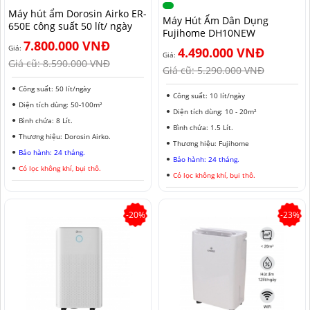
Máy hút ẩm Dorosin Airko ER-
MÁY HÚT ẨM ROTOR
MÁY LỌC KHÔNG KHÍ LG
MÁY HÚT ẨM ROTOR
TIN TỨC MÁY LẠNH DI ĐỘNG
LONG AN
Máy Hút Ẩm Dân Dụng
650E công suất 50 lít/ ngày
Fujihome DH10NEW
7.800.000 VNĐ
MÁY HÚT ẨM HARISON
MÁY LỌC KHÔNG KHÍ FUJIE
MÁY HÚT ẨM HARISON
TIN TỨC TỦ CHỐNG ẨM
ĐỒNG NAI
Giá:
4.490.000 VNĐ
Giá:
Giá cũ:
8.590.000 VNĐ
Giá cũ:
5.290.000 VNĐ
MÁY HÚT ẨM AIRKO
MÁY LỌC KHÔNG KHÍ COWAY
MÁY HÚT ẨM AIRKO
THÔNG TIN VỀ ĐỘ ẨM
BÌNH PHƯỚC
Công suất: 50 lít/ngày
Công suất: 10 lít/ngày
MÁY HÚT ẨM FUJIHAIA
MÁY LỌC KHÔNG KHÍ HITACHI
MÁY HÚT ẨM FUJIHAIA
TIN TỨC QUẠT ĐỐI LƯU
SƠN LA
Diện tích dùng: 50-100m²
Diện tích dùng: 10 - 20m²
Bình chứa: 8 Lít.
MÁY HÚT ẨM SHARP
MÁY LỌC KHÔNG KHÍ PANASONIC
MÁY HÚT ẨM SHARP
AN GIANG
Bình chứa: 1.5 Lít.
Thương hiệu: Dorosin Airko.
Thương hiệu: Fujihome
Bảo hành: 24 tháng.
MÁY HÚT ẨM EDISON
MÁY LỌC KHÔNG KHÍ Ô TÔ
MÁY HÚT ẨM EDISON
ĐỒNG THÁP
Bảo hành: 24 tháng.
Có lọc không khí, bụi thô.
Có lọc không khí, bụi thô.
KHÁNH HÒA
BẮC NINH
-20%
-23%
HƯNG YÊN
ĐÀ LẠT
NINH BÌNH