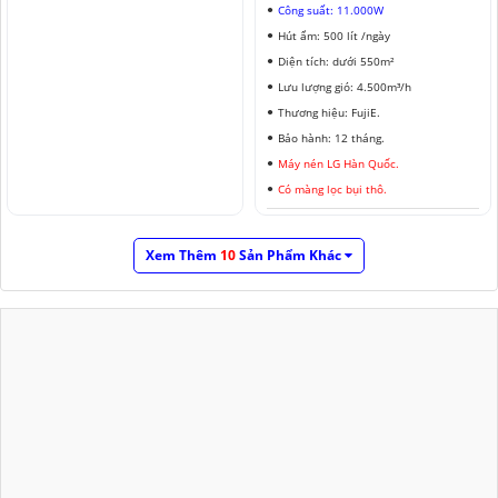
Công suất: 11.000W
Hút ẩm: 500 lít /ngày
Diện tích: dưới 550m²
Lưu lượng gió: 4.500m³/h
Thương hiệu: FujiE.
Bảo hành: 12 tháng.
Máy nén LG Hàn Quốc.
Có màng lọc bụi thô.
Xem Thêm
10
Sản Phẩm Khác