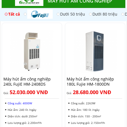
MÁY HÚT ẨM CÔNG NGHIỆP
Tất cả
Dưới 50 triệu
Dưới 80 triệu
D
Máy hút ẩm công nghiệp
Máy hút ẩm công nghiệp
240L FujiE HM-2408DS​
180L Fujie HM-1800DN
52.030.000 VNĐ
28.680.000 VNĐ
Giá:
Giá:
Công suất: 4000W
Công suất: 2263W
Hút ẩm: 240 lít /ngày
Hút ẩm: 180 lít /ngày
Diện tích: dưới 250m²
Diện tích: 150 - 200m²
Lưu lượng gió: 2.200m³/h
Lưu lượng gió: 2.150m³/h