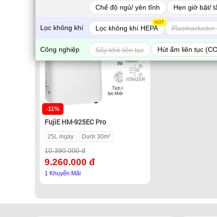
Có Wifi
Chế độ ngủ/ yên tĩnh
Hẹn giờ bật/ t
HOT
Lọc không khí
Lọc không khí HEPA
Plasmacluster 
Sấy quần
áo
Công nghiệp
Hút ẩm liên tục (C
Sấy khô liên tục
Lọc bụi
HEPA
IONIZER
-11%
FujiE HM-925EC Pro
25L /ngày
Dưới 30m²
10.390.000 đ
9.260.000 đ
1 Khuyến Mãi