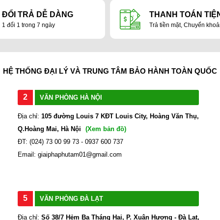
ĐỔI TRẢ DỄ DÀNG
THANH TOÁN TIỆN
1 đổi 1 trong 7 ngày
Trả tiền mặt, Chuyển kho
HỆ THỐNG ĐẠI LÝ VÀ TRUNG TÂM BẢO HÀNH TOÀN QUỐC
2
VĂN PHÒNG HÀ NỘI
Địa chỉ:
105 đường Louis 7 KĐT Louis City, Hoàng Văn Thụ,
Q.Hoàng Mai, Hà Nội
(Xem bản đồ)
ĐT: (024) 73 00 99 73 - 0937 600 737
Email: giaiphaphutam01@gmail.com
5
VĂN PHÒNG ĐÀ LẠT
Địa chỉ:
Số 38/7 Hẻm Ba Tháng Hai, P. Xuân Hương - Đà Lạt,