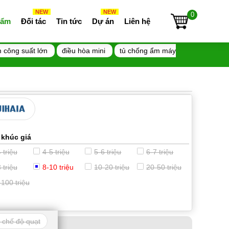
NEW
NEW
0
 ẩm
Đối tác
Tin tức
Dự án
Liên hệ
 công suất lớn
điều hòa mini
tủ chống ẩm máy
 khúc giá
 triệu
4-5 triệu
5-6 triệu
6-7 triệu
 triệu
8-10 triệu
10-20 triệu
20-50 triệu
-100 triệu
 chế độ quạt