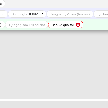
ắt
Ion
Công nghệ IONIZER
Công nghệ Anion (Ion âm)
Lọc bụi
O)
Tự động sao lưu cài đặt
Bảo vệ quá tải