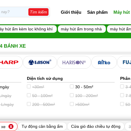
Giới thiệu
Sản phẩm
Máy hút
Tìm kiếm
áy hút ẩm kèm lọc không khí
máy hút ẩm trong nhà
máy hút ẩm
 4 BÁNH XE
Diện tích sử dụng
Phân
/ngày
<30m²
30 - 50m²
3-4
L/ngày
50 - 100m²
100 - 200m²
7-8
 L/ngày
200 - 500m²
>500m²
50
Tự động cân bằng ẩm
Cửa gió đảo chiều tự động
 xe
3