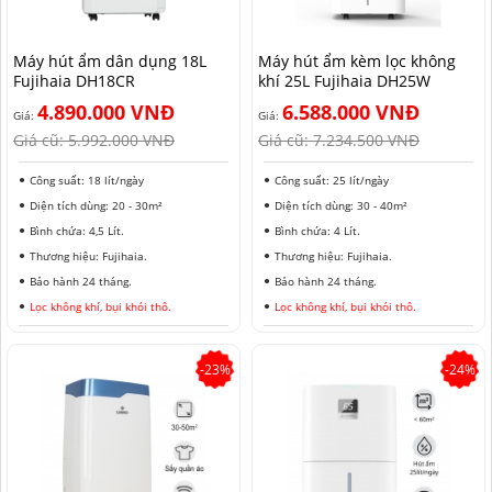
HẢI PHÒNG
Máy hút ẩm dân dụng 18L
Máy hút ẩm kèm lọc không
Fujihaia DH18CR
khí 25L Fujihaia DH25W
4.890.000 VNĐ
6.588.000 VNĐ
Giá:
Giá:
Giá cũ:
5.992.000 VNĐ
Giá cũ:
7.234.500 VNĐ
Công suất: 18 lít/ngày
Công suất: 25 lít/ngày
Diện tích dùng: 20 - 30m²
Diện tích dùng: 30 - 40m²
Bình chứa: 4,5 Lít.
Bình chứa: 4 Lít.
Thương hiệu: Fujihaia.
Thương hiệu: Fujihaia.
Bảo hành 24 tháng.
Bảo hành 24 tháng.
Lọc không khí, bụi khói thô.
Lọc không khí, bụi khói thô.
-23%
-24%