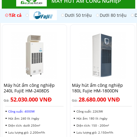
MÁY HÚT ẨM CÔNG NGHIỆP
Tất cả
Dưới 50 triệu
Dưới 80 triệu
D
Máy hút ẩm công nghiệp
Máy hút ẩm công nghiệp
240L FujiE HM-2408DS​
180L Fujie HM-1800DN
52.030.000 VNĐ
28.680.000 VNĐ
Giá:
Giá:
Công suất: 4000W
Công suất: 2263W
Hút ẩm: 240 lít /ngày
Hút ẩm: 180 lít /ngày
Diện tích: dưới 250m²
Diện tích: 150 - 200m²
Lưu lượng gió: 2.200m³/h
Lưu lượng gió: 2.150m³/h