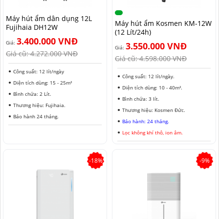
NAM ĐỊNH
Máy hút ẩm dân dụng 12L
Máy hút ẩm Kosmen KM-12W
Fujihaia DH12W
QUẢNG NAM
(12 Lít/24h)
3.400.000 VNĐ
Giá:
3.550.000 VNĐ
HÀ NỘI
Giá:
Giá cũ:
4.272.000 VNĐ
Giá cũ:
4.598.000 VNĐ
ĐỒNG THÁP
Công suất: 12 lít/ngày
Công suất: 12 lít/ngày.
Diện tích dùng: 15 - 25m²
HÀ NAM
Diện tích dùng: 10 - 40m².
Bình chứa: 2 Lít.
Bình chứa: 3 lít.
Thương hiệu: Fujihaia.
KIÊN GIANG
Thương hiệu: Kosmen Đức.
Bảo hành 24 tháng.
Bảo hành: 24 tháng.
LÂM ĐỒNG
Lọc không khí thô, ion âm.
TUYÊN QUANG
-18%
-9%
VĨNH PHÚC
HẢI DƯƠNG
NGHỆ AN