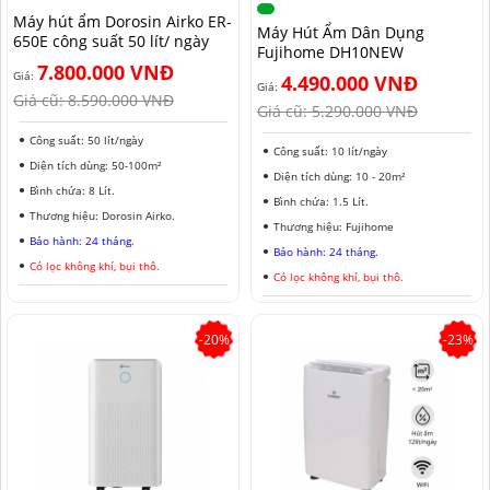
Máy hút ẩm Dorosin Airko ER-
MÁY HÚT ẨM ROTOR
MÁY LỌC KHÔNG KHÍ LG
MÁY HÚT ẨM ROTOR
TIN TỨC MÁY LẠNH DI ĐỘNG
LONG AN
Máy Hút Ẩm Dân Dụng
650E công suất 50 lít/ ngày
Fujihome DH10NEW
7.800.000 VNĐ
MÁY HÚT ẨM HARISON
MÁY LỌC KHÔNG KHÍ FUJIE
MÁY HÚT ẨM HARISON
TIN TỨC TỦ CHỐNG ẨM
ĐỒNG NAI
Giá:
4.490.000 VNĐ
Giá:
Giá cũ:
8.590.000 VNĐ
Giá cũ:
5.290.000 VNĐ
MÁY HÚT ẨM AIRKO
MÁY LỌC KHÔNG KHÍ COWAY
MÁY HÚT ẨM AIRKO
THÔNG TIN VỀ ĐỘ ẨM
BÌNH PHƯỚC
Công suất: 50 lít/ngày
Công suất: 10 lít/ngày
MÁY HÚT ẨM FUJIHAIA
MÁY LỌC KHÔNG KHÍ HITACHI
MÁY HÚT ẨM FUJIHAIA
TIN TỨC QUẠT ĐỐI LƯU
SƠN LA
Diện tích dùng: 50-100m²
Diện tích dùng: 10 - 20m²
Bình chứa: 8 Lít.
MÁY HÚT ẨM SHARP
MÁY LỌC KHÔNG KHÍ PANASONIC
MÁY HÚT ẨM SHARP
AN GIANG
Bình chứa: 1.5 Lít.
Thương hiệu: Dorosin Airko.
Thương hiệu: Fujihome
Bảo hành: 24 tháng.
MÁY HÚT ẨM EDISON
MÁY LỌC KHÔNG KHÍ Ô TÔ
MÁY HÚT ẨM EDISON
ĐỒNG THÁP
Bảo hành: 24 tháng.
Có lọc không khí, bụi thô.
Có lọc không khí, bụi thô.
KHÁNH HÒA
BẮC NINH
-20%
-23%
HƯNG YÊN
ĐÀ LẠT
NINH BÌNH