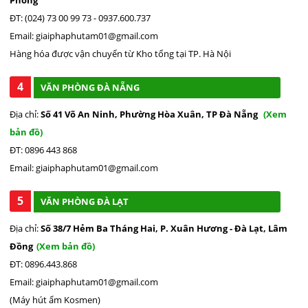
ĐT: (024) 73 00 99 73 - 0937.600.737
Email: giaiphaphutam01@gmail.com
Hàng hóa được vận chuyển từ Kho tổng tại TP. Hà Nội
4
VĂN PHÒNG ĐÀ NẴNG
Địa chỉ:
Số 41 Võ An Ninh, Phường Hòa Xuân, TP Đà Nẵng
(Xem
bản đồ)
ĐT: 0896 443 868
Email: giaiphaphutam01@gmail.com
5
VĂN PHÒNG ĐÀ LẠT
Địa chỉ:
Số 38/7 Hẻm Ba Tháng Hai, P. Xuân Hương - Đà Lạt, Lâm
Đồng
(Xem bản đồ)
ĐT: 0896.443.868
Email: giaiphaphutam01@gmail.com
(Máy hút ẩm Kosmen)