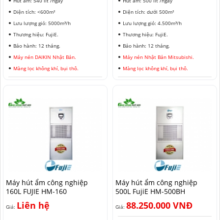
Hút ẩm: 540 lít /ngày
Hút ẩm: 500 lít /ngày
Diện tích: <600m²
Diện tích: dưới 500m²
Lưu lượng gió: 5000m³/h
Lưu lượng gió: 4.500m³/h
Thương hiệu: FujiE.
Thương hiệu: FujiE.
Bảo hành: 12 tháng.
Bảo hành: 12 tháng.
Máy nén DAIKIN Nhật Bản.
Máy nén Nhật Bản Mitsubishi.
Màng lọc không khí, bụi thô.
Màng lọc không khí, bụi thô.
Máy hút ẩm công nghiệp
Máy hút ẩm công nghiệp
160L FUJIE HM-160
500L FujiE HM-500BH
Liên hệ
88.250.000 VNĐ
Giá:
Giá: