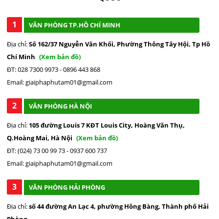
1
VĂN PHÒNG TP.HỒ CHÍ MINH
Địa chỉ:
Số 162/37 Nguyễn Văn Khối, Phường Thông Tây Hội, Tp Hồ
Chí Minh
(Xem bản đồ)
ĐT: 028 7300 9973 - 0896 443 868
Email: giaiphaphutam01@gmail.com
2
VĂN PHÒNG HÀ NỘI
Địa chỉ:
105 đường Louis 7 KĐT Louis City, Hoàng Văn Thụ,
Q.Hoàng Mai, Hà Nội
(Xem bản đồ)
ĐT: (024) 73 00 99 73 - 0937 600 737
Email: giaiphaphutam01@gmail.com
3
VĂN PHÒNG HẢI PHÒNG
Địa chỉ:
số 44 đường An Lạc 4, phường Hồng Bàng, Thành phố Hải
Phòng