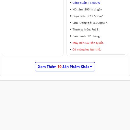
Công suất: 11.000W
Hút ẩm: 500 lít /ngày
Diện tích: dưới 550m²
Lưu lượng gió: 4.500m³/h
Thương hiệu: FujiE.
Bảo hành: 12 tháng.
Máy nén LG Hàn Quốc.
Có màng lọc bụi thô.
Xem Thêm
10
Sản Phẩm Khác