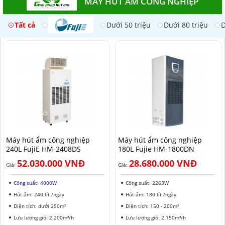
MÁY HÚT ẨM CÔNG NGHIỆP
Tất cả
Dưới 50 triệu
Dưới 80 triệu
D
Máy hút ẩm công nghiệp
Máy hút ẩm công nghiệp
240L FujiE HM-2408DS​
180L Fujie HM-1800DN
52.030.000 VNĐ
28.680.000 VNĐ
Giá:
Giá:
Công suất: 4000W
Công suất: 2263W
Hút ẩm: 240 lít /ngày
Hút ẩm: 180 lít /ngày
Diện tích: dưới 250m²
Diện tích: 150 - 200m²
Lưu lượng gió: 2.200m³/h
Lưu lượng gió: 2.150m³/h