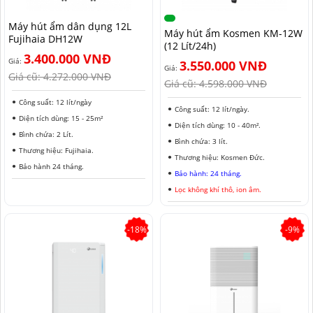
NAM ĐỊNH
Máy hút ẩm dân dụng 12L
Máy hút ẩm Kosmen KM-12W
Fujihaia DH12W
QUẢNG NAM
(12 Lít/24h)
3.400.000 VNĐ
Giá:
3.550.000 VNĐ
HÀ NỘI
Giá:
Giá cũ:
4.272.000 VNĐ
Giá cũ:
4.598.000 VNĐ
ĐỒNG THÁP
Công suất: 12 lít/ngày
Công suất: 12 lít/ngày.
Diện tích dùng: 15 - 25m²
HÀ NAM
Diện tích dùng: 10 - 40m².
Bình chứa: 2 Lít.
Bình chứa: 3 lít.
Thương hiệu: Fujihaia.
KIÊN GIANG
Thương hiệu: Kosmen Đức.
Bảo hành 24 tháng.
Bảo hành: 24 tháng.
LÂM ĐỒNG
Lọc không khí thô, ion âm.
TUYÊN QUANG
-18%
-9%
VĨNH PHÚC
HẢI DƯƠNG
NGHỆ AN