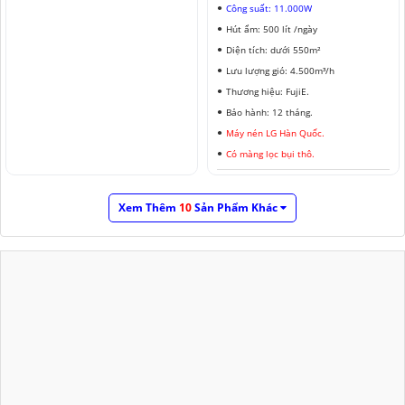
Công suất: 11.000W
Hút ẩm: 500 lít /ngày
Diện tích: dưới 550m²
Lưu lượng gió: 4.500m³/h
Thương hiệu: FujiE.
Bảo hành: 12 tháng.
Máy nén LG Hàn Quốc.
Có màng lọc bụi thô.
Xem Thêm
10
Sản Phẩm Khác