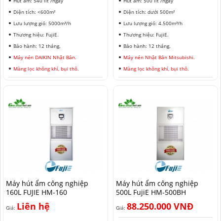
Hút ẩm: 540 lít /ngày
Hút ẩm: 500 lít /ngày
Diện tích: <600m²
Diện tích: dưới 500m²
Lưu lượng gió: 5000m³/h
Lưu lượng gió: 4.500m³/h
Thương hiệu: FujiE.
Thương hiệu: FujiE.
Bảo hành: 12 tháng.
Bảo hành: 12 tháng.
Máy nén DAIKIN Nhật Bản.
Máy nén Nhật Bản Mitsubishi.
Màng lọc không khí, bụi thô.
Màng lọc không khí, bụi thô.
Máy hút ẩm công nghiệp
Máy hút ẩm công nghiệp
160L FUJIE HM-160
500L FujiE HM-500BH
Liên hệ
88.250.000 VNĐ
Giá:
Giá: