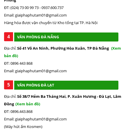
ĐT: (024) 73 00 99 73 - 0937.600.737
Email: giaiphaphutam01@gmail.com
Hàng hóa được vận chuyển từ Kho tổng tại TP. Hà Nội
4
VĂN PHÒNG ĐÀ NẴNG
Địa chỉ:
Số 41 Võ An Ninh, Phường Hòa Xuân, TP Đà Nẵng
(Xem
bản đồ)
ĐT: 0896 443 868
Email: giaiphaphutam01@gmail.com
5
VĂN PHÒNG ĐÀ LẠT
Địa chỉ:
Số 38/7 Hẻm Ba Tháng Hai, P. Xuân Hương - Đà Lạt, Lâm
Đồng
(Xem bản đồ)
ĐT: 0896.443.868
Email: giaiphaphutam01@gmail.com
(Máy hút ẩm Kosmen)