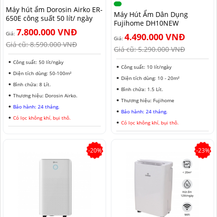
Máy hút ẩm Dorosin Airko ER-
MÁY HÚT ẨM ROTOR
MÁY LỌC KHÔNG KHÍ LG
MÁY HÚT ẨM ROTOR
TIN TỨC MÁY LẠNH DI ĐỘNG
LONG AN
Máy Hút Ẩm Dân Dụng
650E công suất 50 lít/ ngày
Fujihome DH10NEW
7.800.000 VNĐ
MÁY HÚT ẨM HARISON
MÁY LỌC KHÔNG KHÍ FUJIE
MÁY HÚT ẨM HARISON
TIN TỨC TỦ CHỐNG ẨM
ĐỒNG NAI
Giá:
4.490.000 VNĐ
Giá:
Giá cũ:
8.590.000 VNĐ
Giá cũ:
5.290.000 VNĐ
MÁY HÚT ẨM AIRKO
MÁY LỌC KHÔNG KHÍ COWAY
MÁY HÚT ẨM AIRKO
THÔNG TIN VỀ ĐỘ ẨM
BÌNH PHƯỚC
Công suất: 50 lít/ngày
Công suất: 10 lít/ngày
MÁY HÚT ẨM FUJIHAIA
MÁY LỌC KHÔNG KHÍ HITACHI
MÁY HÚT ẨM FUJIHAIA
TIN TỨC QUẠT ĐỐI LƯU
SƠN LA
Diện tích dùng: 50-100m²
Diện tích dùng: 10 - 20m²
Bình chứa: 8 Lít.
MÁY HÚT ẨM SHARP
MÁY LỌC KHÔNG KHÍ PANASONIC
MÁY HÚT ẨM SHARP
AN GIANG
Bình chứa: 1.5 Lít.
Thương hiệu: Dorosin Airko.
Thương hiệu: Fujihome
Bảo hành: 24 tháng.
MÁY HÚT ẨM EDISON
MÁY LỌC KHÔNG KHÍ Ô TÔ
MÁY HÚT ẨM EDISON
ĐỒNG THÁP
Bảo hành: 24 tháng.
Có lọc không khí, bụi thô.
Có lọc không khí, bụi thô.
KHÁNH HÒA
BẮC NINH
-20%
-23%
HƯNG YÊN
ĐÀ LẠT
NINH BÌNH