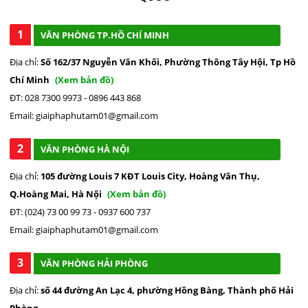
1
VĂN PHÒNG TP.HỒ CHÍ MINH
Địa chỉ:
Số 162/37 Nguyễn Văn Khối, Phường Thông Tây Hội, Tp Hồ
Chí Minh
(Xem bản đồ)
ĐT: 028 7300 9973 - 0896 443 868
Email: giaiphaphutam01@gmail.com
2
VĂN PHÒNG HÀ NỘI
Địa chỉ:
105 đường Louis 7 KĐT Louis City, Hoàng Văn Thụ,
Q.Hoàng Mai, Hà Nội
(Xem bản đồ)
ĐT: (024) 73 00 99 73 - 0937 600 737
Email: giaiphaphutam01@gmail.com
3
VĂN PHÒNG HẢI PHÒNG
Địa chỉ:
số 44 đường An Lạc 4, phường Hồng Bàng, Thành phố Hải
Phòng