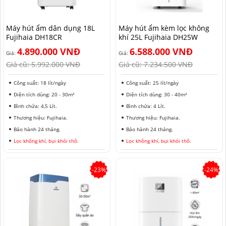
HẢI PHÒNG
Máy hút ẩm dân dụng 18L
Máy hút ẩm kèm lọc không
Fujihaia DH18CR
khí 25L Fujihaia DH25W
4.890.000 VNĐ
6.588.000 VNĐ
Giá:
Giá:
Giá cũ:
5.992.000 VNĐ
Giá cũ:
7.234.500 VNĐ
Công suất: 18 lít/ngày
Công suất: 25 lít/ngày
Diện tích dùng: 20 - 30m²
Diện tích dùng: 30 - 40m²
Bình chứa: 4,5 Lít.
Bình chứa: 4 Lít.
Thương hiệu: Fujihaia.
Thương hiệu: Fujihaia.
Bảo hành 24 tháng.
Bảo hành 24 tháng.
Lọc không khí, bụi khói thô.
Lọc không khí, bụi khói thô.
-23%
-24%