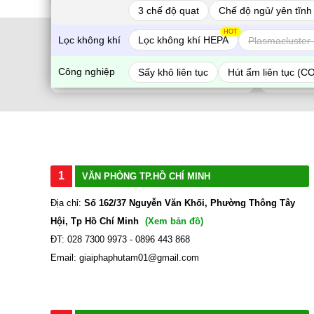
3 chế độ quạt
Chế độ ngủ/ yên tĩnh
HOT
Lọc không khí
Lọc không khí HEPA
Plasmacluster 
CHÍNH SÁCH GIAO HÀNG
Công nghiệp
Sấy khô liên tục
Hút ẩm liên tục (C
Nhận hàng và thanh toán tại nhà
1
VĂN PHÒNG TP.HỒ CHÍ MINH
Địa chỉ:
Số 162/37 Nguyễn Văn Khối, Phường Thông Tây
Hội, Tp Hồ Chí Minh
(Xem bản đồ)
ĐT: 028 7300 9973 - 0896 443 868
Email: giaiphaphutam01@gmail.com