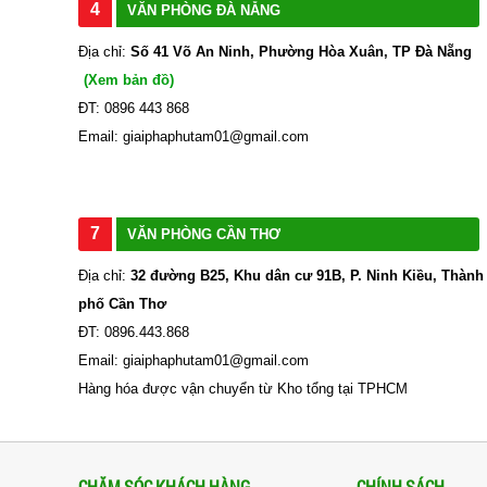
4
VĂN PHÒNG ĐÀ NẴNG
Địa chỉ:
Số 41 Võ An Ninh, Phường Hòa Xuân, TP Đà Nẵng
(Xem bản đồ)
ĐT: 0896 443 868
Email: giaiphaphutam01@gmail.com
7
VĂN PHÒNG CẦN THƠ
Địa chỉ:
32 đường B25, Khu dân cư 91B, P. Ninh Kiều, Thành
phố Cần Thơ
ĐT: 0896.443.868
Email: giaiphaphutam01@gmail.com
Hàng hóa được vận chuyển từ Kho tổng tại TPHCM
CHĂM SÓC KHÁCH HÀNG
CHÍNH SÁCH