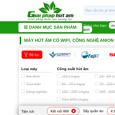
Gợi ý cho bạn:
m
DANH MỤC SẢN PHẨM
ảnh
MÁY HÚT ẨM CÓ WIFI, CÔNG NGHỆ ANION (
Bộ lọc
Loại máy
Công suất hút ẩm
Gia đình
<20 L/ngày
20 - 50 L
Treo trần
50 - 70 L/ngày
70 - 100 
Công nghiệp
100 - 200 L/ngày
200 - 500
Trên 500 L/ngày
Sấy quần áo
Kết nối Wifi
4 
Tiện ích