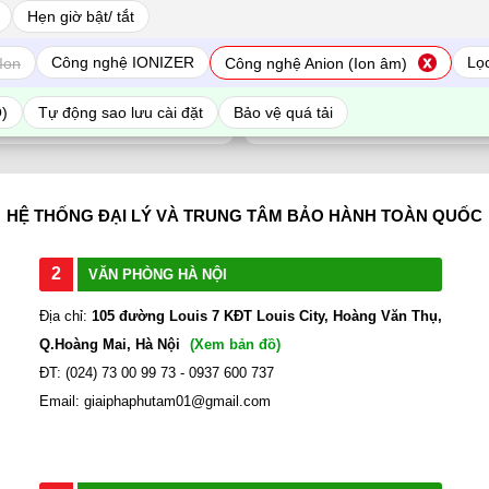
Hẹn giờ bật/ tắt
Công nghệ IONIZER
Lọc
Ion
Công nghệ Anion (Ion âm)
ĐỔI TRẢ DỄ DÀNG
THANH TOÁN TIỆN
O)
Tự động sao lưu cài đặt
Bảo vệ quá tải
1 đổi 1 trong 7 ngày
Trả tiền mặt, Chuyển kho
HỆ THỐNG ĐẠI LÝ VÀ TRUNG TÂM BẢO HÀNH TOÀN QUỐC
2
VĂN PHÒNG HÀ NỘI
Địa chỉ:
105 đường Louis 7 KĐT Louis City, Hoàng Văn Thụ,
Q.Hoàng Mai, Hà Nội
(Xem bản đồ)
ĐT: (024) 73 00 99 73 - 0937 600 737
Email: giaiphaphutam01@gmail.com