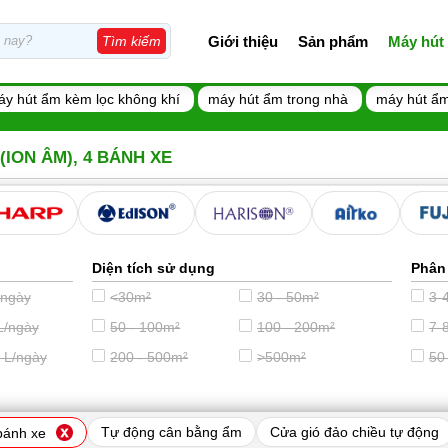
Giới thiệu
Sản phẩm
Máy hút
Tìm kiếm
áy hút ẩm kèm lọc không khí
máy hút ẩm trong nhà
máy hút ẩm
ION ÂM), 4 BÁNH XE
Diện tích sử dụng
Phân
/ngày
<30m²
30 - 50m²
3-4
L/ngày
50 - 100m²
100 - 200m²
7-8
 L/ngày
200 - 500m²
>500m²
50
Tự động cân bằng ẩm
Cửa gió đảo chiều tự động
bánh xe