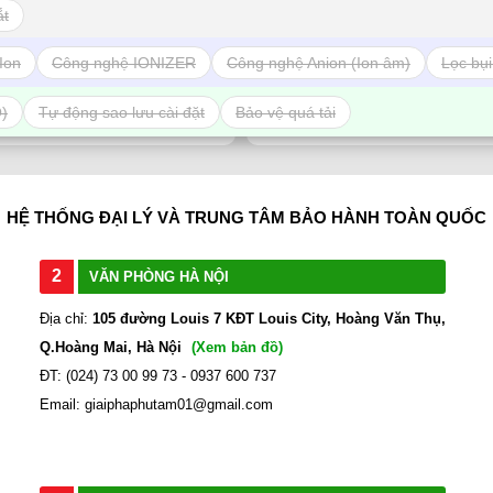
ắt
Ion
Công nghệ IONIZER
Công nghệ Anion (Ion âm)
Lọc bụi
ĐỔI TRẢ DỄ DÀNG
THANH TOÁN TIỆN
O)
Tự động sao lưu cài đặt
Bảo vệ quá tải
1 đổi 1 trong 7 ngày
Trả tiền mặt, Chuyển kho
HỆ THỐNG ĐẠI LÝ VÀ TRUNG TÂM BẢO HÀNH TOÀN QUỐC
2
VĂN PHÒNG HÀ NỘI
Địa chỉ:
105 đường Louis 7 KĐT Louis City, Hoàng Văn Thụ,
Q.Hoàng Mai, Hà Nội
(Xem bản đồ)
ĐT: (024) 73 00 99 73 - 0937 600 737
Email: giaiphaphutam01@gmail.com