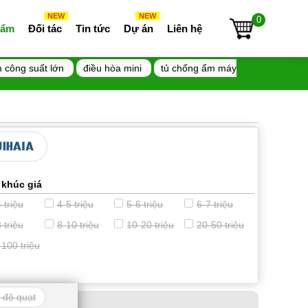
NEW
NEW
0
 ẩm
Đối tác
Tin tức
Dự án
Liên hệ
 công suất lớn
điều hòa mini
tủ chống ẩm máy
 khúc giá
 triệu
4-5 triệu
5-6 triệu
6-7 triệu
 triệu
8-10 triệu
10-20 triệu
20-50 triệu
-100 triệu
 độ quạt