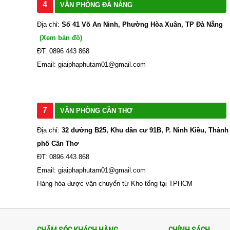
4
VĂN PHÒNG ĐÀ NẴNG
Địa chỉ:
Số 41 Võ An Ninh, Phường Hòa Xuân, TP Đà Nẵng
(Xem bản đồ)
ĐT: 0896 443 868
Email: giaiphaphutam01@gmail.com
7
VĂN PHÒNG CẦN THƠ
Địa chỉ:
32 đường B25, Khu dân cư 91B, P. Ninh Kiều, Thành
phố Cần Thơ
ĐT: 0896.443.868
Email: giaiphaphutam01@gmail.com
Hàng hóa được vận chuyển từ Kho tổng tại TPHCM
CHĂM SÓC KHÁCH HÀNG
CHÍNH SÁCH