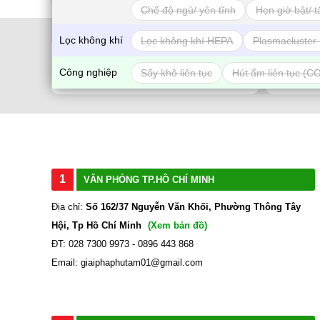
Chế độ ngủ/ yên tĩnh
Hẹn giờ bật/ t
Lọc không khí
Lọc không khí HEPA
Plasmacluster 
CHÍNH SÁCH GIAO HÀNG
Công nghiệp
Sấy khô liên tục
Hút ẩm liên tục (C
Nhận hàng và thanh toán tại nhà
1
VĂN PHÒNG TP.HỒ CHÍ MINH
Địa chỉ:
Số 162/37 Nguyễn Văn Khối, Phường Thông Tây
Hội, Tp Hồ Chí Minh
(Xem bản đồ)
ĐT: 028 7300 9973 - 0896 443 868
Email: giaiphaphutam01@gmail.com