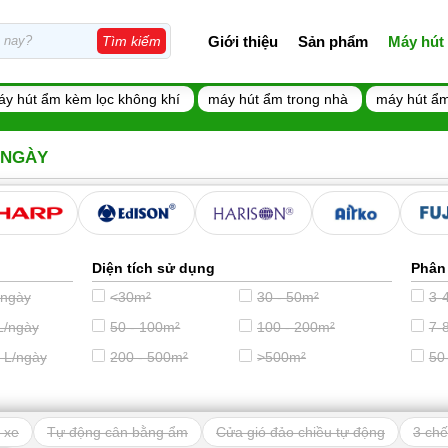
Giới thiệu
Sản phẩm
Máy hút
Tìm kiếm
áy hút ẩm kèm lọc không khí
máy hút ẩm trong nhà
máy hút ẩm
L/NGÀY
Diện tích sử dụng
Phân
/ngày
<30m²
30 - 50m²
3-4
L/ngày
50 - 100m²
100 - 200m²
7-8
 L/ngày
200 - 500m²
>500m²
50
 xe
Tự động cân bằng ẩm
Cửa gió đảo chiều tự động
3 chế