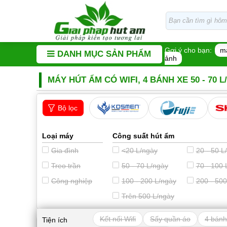
Gợi ý cho bạn:
m
DANH MỤC SẢN PHẨM
ảnh
MÁY HÚT ẨM CÓ WIFI, 4 BÁNH XE 50 - 70 
Bộ lọc
Loại máy
Công suất hút ẩm
Gia đình
<20 L/ngày
20 - 50 L
Treo trần
50 - 70 L/ngày
70 - 100 
Công nghiệp
100 - 200 L/ngày
200 - 500
Trên 500 L/ngày
Kết nối Wifi
Sấy quần áo
4 bánh
Tiện ích