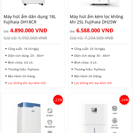
HẢI PHÒNG
Máy hút ẩm dân dụng 18L
Máy hút ẩm kèm lọc không
Fujihaia DH18CR
khí 25L Fujihaia DH25W
4.890.000 VNĐ
6.588.000 VNĐ
Giá:
Giá:
Giá cũ:
5.992.000 VNĐ
Giá cũ:
7.234.500 VNĐ
Công suất: 18 lít/ngày
Công suất: 25 lít/ngày
Diện tích dùng: 20 - 30m²
Diện tích dùng: 30 - 40m²
Bình chứa: 4,5 Lít.
Bình chứa: 4 Lít.
Thương hiệu: Fujihaia.
Thương hiệu: Fujihaia.
Bảo hành 24 tháng.
Bảo hành 24 tháng.
Lọc không khí, bụi khói thô.
Lọc không khí, bụi khói thô.
-23%
-24%