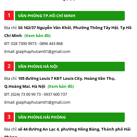
1
VĂN PHÒNG TP.HỒ CHÍ MINH
Địa chỉ:
Số 162/37 Nguyễn Văn Khối, Phường Thông Tây Hội, Tp Hồ
Chí Minh
(Xem bản đồ)
ĐT: 028 7300 9973 - 0896 443 868
Email: giaiphaphutam01@gmail.com
2
VĂN PHÒNG HÀ NỘI
Địa chỉ:
105 đường Louis 7 KĐT Louis City, Hoàng Văn Thụ,
Q.Hoàng Mai, Hà Nội
(Xem bản đồ)
ĐT: (024) 73 00 99 73 - 0937 600 737
Email: giaiphaphutam01@gmail.com
3
VĂN PHÒNG HẢI PHÒNG
Địa chỉ:
số 44 đường An Lạc 4, phường Hồng Bàng, Thành phố Hải
Phòng