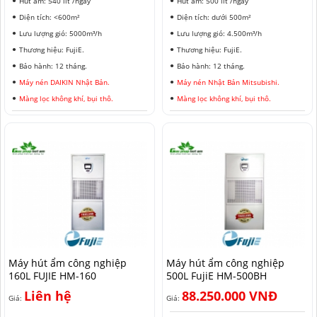
Hút ẩm: 540 lít /ngày
Hút ẩm: 500 lít /ngày
Diện tích: <600m²
Diện tích: dưới 500m²
Lưu lượng gió: 5000m³/h
Lưu lượng gió: 4.500m³/h
Thương hiệu: FujiE.
Thương hiệu: FujiE.
Bảo hành: 12 tháng.
Bảo hành: 12 tháng.
Máy nén DAIKIN Nhật Bản.
Máy nén Nhật Bản Mitsubishi.
Màng lọc không khí, bụi thô.
Màng lọc không khí, bụi thô.
Máy hút ẩm công nghiệp
Máy hút ẩm công nghiệp
160L FUJIE HM-160
500L FujiE HM-500BH
Liên hệ
88.250.000 VNĐ
Giá:
Giá: