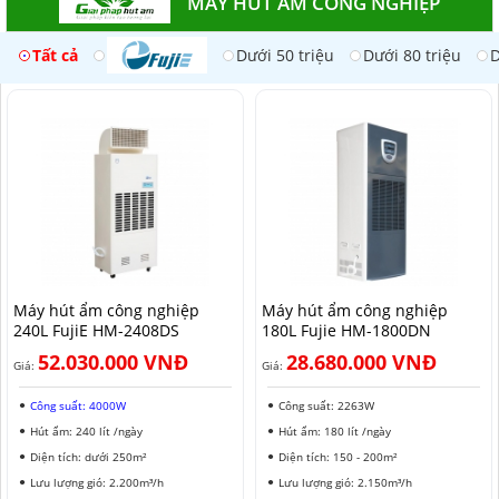
MÁY HÚT ẨM CÔNG NGHIỆP
Tất cả
Dưới 50 triệu
Dưới 80 triệu
D
Máy hút ẩm công nghiệp
Máy hút ẩm công nghiệp
240L FujiE HM-2408DS​
180L Fujie HM-1800DN
52.030.000 VNĐ
28.680.000 VNĐ
Giá:
Giá:
Công suất: 4000W
Công suất: 2263W
Hút ẩm: 240 lít /ngày
Hút ẩm: 180 lít /ngày
Diện tích: dưới 250m²
Diện tích: 150 - 200m²
Lưu lượng gió: 2.200m³/h
Lưu lượng gió: 2.150m³/h