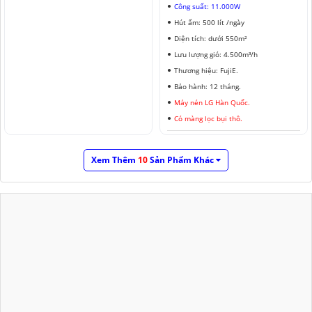
Công suất: 11.000W
Hút ẩm: 500 lít /ngày
Diện tích: dưới 550m²
Lưu lượng gió: 4.500m³/h
Thương hiệu: FujiE.
Bảo hành: 12 tháng.
Máy nén LG Hàn Quốc.
Có màng lọc bụi thô.
Xem Thêm
10
Sản Phẩm Khác