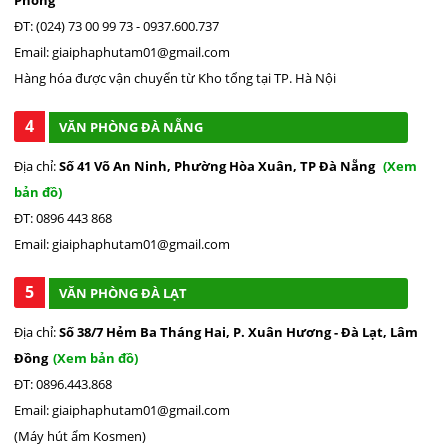
ĐT: (024) 73 00 99 73 - 0937.600.737
Email: giaiphaphutam01@gmail.com
Hàng hóa được vận chuyển từ Kho tổng tại TP. Hà Nội
4
VĂN PHÒNG ĐÀ NẴNG
Địa chỉ:
Số 41 Võ An Ninh, Phường Hòa Xuân, TP Đà Nẵng
(Xem
bản đồ)
ĐT: 0896 443 868
Email: giaiphaphutam01@gmail.com
5
VĂN PHÒNG ĐÀ LẠT
Địa chỉ:
Số 38/7 Hẻm Ba Tháng Hai, P. Xuân Hương - Đà Lạt, Lâm
Đồng
(Xem bản đồ)
ĐT: 0896.443.868
Email: giaiphaphutam01@gmail.com
(Máy hút ẩm Kosmen)