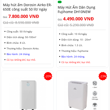
Máy hút ẩm Dorosin Airko ER-
MÁY HÚT ẨM ROTOR
MÁY LỌC KHÔNG KHÍ LG
MÁY HÚT ẨM ROTOR
TIN TỨC MÁY LẠNH DI ĐỘNG
LONG AN
Máy Hút Ẩm Dân Dụng
650E công suất 50 lít/ ngày
Fujihome DH10NEW
7.800.000 VNĐ
MÁY HÚT ẨM HARISON
MÁY LỌC KHÔNG KHÍ FUJIE
MÁY HÚT ẨM HARISON
TIN TỨC TỦ CHỐNG ẨM
ĐỒNG NAI
Giá:
4.490.000 VNĐ
Giá:
Giá cũ:
8.590.000 VNĐ
Giá cũ:
5.290.000 VNĐ
MÁY HÚT ẨM AIRKO
MÁY LỌC KHÔNG KHÍ COWAY
MÁY HÚT ẨM AIRKO
THÔNG TIN VỀ ĐỘ ẨM
BÌNH PHƯỚC
Công suất: 50 lít/ngày
Công suất: 10 lít/ngày
MÁY HÚT ẨM FUJIHAIA
MÁY LỌC KHÔNG KHÍ HITACHI
MÁY HÚT ẨM FUJIHAIA
TIN TỨC QUẠT ĐỐI LƯU
SƠN LA
Diện tích dùng: 50-100m²
Diện tích dùng: 10 - 20m²
Bình chứa: 8 Lít.
MÁY HÚT ẨM SHARP
MÁY LỌC KHÔNG KHÍ PANASONIC
MÁY HÚT ẨM SHARP
AN GIANG
Bình chứa: 1.5 Lít.
Thương hiệu: Dorosin Airko.
Thương hiệu: Fujihome
Bảo hành: 24 tháng.
MÁY HÚT ẨM EDISON
MÁY LỌC KHÔNG KHÍ Ô TÔ
MÁY HÚT ẨM EDISON
ĐỒNG THÁP
Bảo hành: 24 tháng.
Có lọc không khí, bụi thô.
Có lọc không khí, bụi thô.
KHÁNH HÒA
BẮC NINH
-20%
-23%
HƯNG YÊN
ĐÀ LẠT
NINH BÌNH