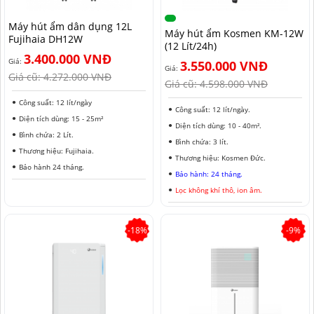
NAM ĐỊNH
Máy hút ẩm dân dụng 12L
Máy hút ẩm Kosmen KM-12W
Fujihaia DH12W
QUẢNG NAM
(12 Lít/24h)
3.400.000 VNĐ
Giá:
3.550.000 VNĐ
HÀ NỘI
Giá:
Giá cũ:
4.272.000 VNĐ
Giá cũ:
4.598.000 VNĐ
ĐỒNG THÁP
Công suất: 12 lít/ngày
Công suất: 12 lít/ngày.
Diện tích dùng: 15 - 25m²
HÀ NAM
Diện tích dùng: 10 - 40m².
Bình chứa: 2 Lít.
Bình chứa: 3 lít.
Thương hiệu: Fujihaia.
KIÊN GIANG
Thương hiệu: Kosmen Đức.
Bảo hành 24 tháng.
Bảo hành: 24 tháng.
LÂM ĐỒNG
Lọc không khí thô, ion âm.
TUYÊN QUANG
-18%
-9%
VĨNH PHÚC
HẢI DƯƠNG
NGHỆ AN