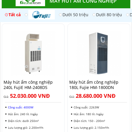
MÁY HÚT ẨM CÔNG NGHIỆP
Tất cả
Dưới 50 triệu
Dưới 80 triệu
D
Máy hút ẩm công nghiệp
Máy hút ẩm công nghiệp
240L FujiE HM-2408DS​
180L Fujie HM-1800DN
52.030.000 VNĐ
28.680.000 VNĐ
Giá:
Giá:
Công suất: 4000W
Công suất: 2263W
Hút ẩm: 240 lít /ngày
Hút ẩm: 180 lít /ngày
Diện tích: dưới 250m²
Diện tích: 150 - 200m²
Lưu lượng gió: 2.200m³/h
Lưu lượng gió: 2.150m³/h