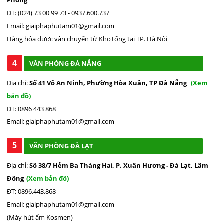
ĐT: (024) 73 00 99 73 - 0937.600.737
Email: giaiphaphutam01@gmail.com
Hàng hóa được vận chuyển từ Kho tổng tại TP. Hà Nội
4
VĂN PHÒNG ĐÀ NẴNG
Địa chỉ:
Số 41 Võ An Ninh, Phường Hòa Xuân, TP Đà Nẵng
(Xem
bản đồ)
ĐT: 0896 443 868
Email: giaiphaphutam01@gmail.com
5
VĂN PHÒNG ĐÀ LẠT
Địa chỉ:
Số 38/7 Hẻm Ba Tháng Hai, P. Xuân Hương - Đà Lạt, Lâm
Đồng
(Xem bản đồ)
ĐT: 0896.443.868
Email: giaiphaphutam01@gmail.com
(Máy hút ẩm Kosmen)