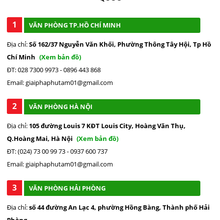
1
VĂN PHÒNG TP.HỒ CHÍ MINH
Địa chỉ:
Số 162/37 Nguyễn Văn Khối, Phường Thông Tây Hội, Tp Hồ
Chí Minh
(Xem bản đồ)
ĐT: 028 7300 9973 - 0896 443 868
Email: giaiphaphutam01@gmail.com
2
VĂN PHÒNG HÀ NỘI
Địa chỉ:
105 đường Louis 7 KĐT Louis City, Hoàng Văn Thụ,
Q.Hoàng Mai, Hà Nội
(Xem bản đồ)
ĐT: (024) 73 00 99 73 - 0937 600 737
Email: giaiphaphutam01@gmail.com
3
VĂN PHÒNG HẢI PHÒNG
Địa chỉ:
số 44 đường An Lạc 4, phường Hồng Bàng, Thành phố Hải
Phòng