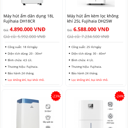
HẢI PHÒNG
Máy hút ẩm dân dụng 18L
Máy hút ẩm kèm lọc không
Fujihaia DH18CR
khí 25L Fujihaia DH25W
4.890.000 VNĐ
6.588.000 VNĐ
Giá:
Giá:
Giá cũ:
5.992.000 VNĐ
Giá cũ:
7.234.500 VNĐ
Công suất: 18 lít/ngày
Công suất: 25 lít/ngày
Diện tích dùng: 20 - 30m²
Diện tích dùng: 30 - 40m²
Bình chứa: 4,5 Lít.
Bình chứa: 4 Lít.
Thương hiệu: Fujihaia.
Thương hiệu: Fujihaia.
Bảo hành 24 tháng.
Bảo hành 24 tháng.
Lọc không khí, bụi khói thô.
Lọc không khí, bụi khói thô.
-23%
-24%