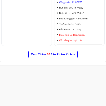
Công suất: 11.000W
Hút ẩm: 500 lít /ngày
Diện tích: dưới 550m²
Lưu lượng gió: 4.500m³/h
Thương hiệu: FujiE.
Bảo hành: 12 tháng.
Máy nén LG Hàn Quốc.
Có màng lọc bụi thô.
Xem Thêm
10
Sản Phẩm Khác