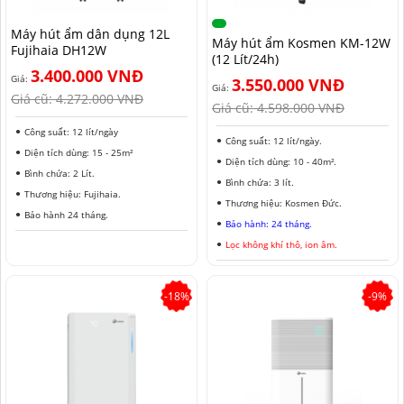
NAM ĐỊNH
Máy hút ẩm dân dụng 12L
Máy hút ẩm Kosmen KM-12W
Fujihaia DH12W
QUẢNG NAM
(12 Lít/24h)
3.400.000 VNĐ
Giá:
3.550.000 VNĐ
HÀ NỘI
Giá:
Giá cũ:
4.272.000 VNĐ
Giá cũ:
4.598.000 VNĐ
ĐỒNG THÁP
Công suất: 12 lít/ngày
Công suất: 12 lít/ngày.
Diện tích dùng: 15 - 25m²
HÀ NAM
Diện tích dùng: 10 - 40m².
Bình chứa: 2 Lít.
Bình chứa: 3 lít.
Thương hiệu: Fujihaia.
KIÊN GIANG
Thương hiệu: Kosmen Đức.
Bảo hành 24 tháng.
Bảo hành: 24 tháng.
LÂM ĐỒNG
Lọc không khí thô, ion âm.
TUYÊN QUANG
-18%
-9%
VĨNH PHÚC
HẢI DƯƠNG
NGHỆ AN