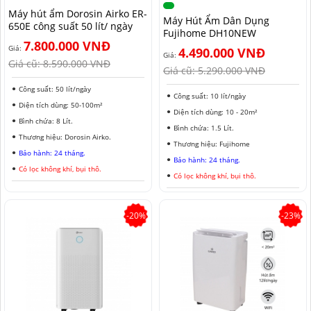
Máy hút ẩm Dorosin Airko ER-
MÁY HÚT ẨM ROTOR
MÁY LỌC KHÔNG KHÍ LG
MÁY HÚT ẨM ROTOR
TIN TỨC MÁY LẠNH DI ĐỘNG
LONG AN
Máy Hút Ẩm Dân Dụng
650E công suất 50 lít/ ngày
Fujihome DH10NEW
7.800.000 VNĐ
MÁY HÚT ẨM HARISON
MÁY LỌC KHÔNG KHÍ FUJIE
MÁY HÚT ẨM HARISON
TIN TỨC TỦ CHỐNG ẨM
ĐỒNG NAI
Giá:
4.490.000 VNĐ
Giá:
Giá cũ:
8.590.000 VNĐ
Giá cũ:
5.290.000 VNĐ
MÁY HÚT ẨM AIRKO
MÁY LỌC KHÔNG KHÍ COWAY
MÁY HÚT ẨM AIRKO
THÔNG TIN VỀ ĐỘ ẨM
BÌNH PHƯỚC
Công suất: 50 lít/ngày
Công suất: 10 lít/ngày
MÁY HÚT ẨM FUJIHAIA
MÁY LỌC KHÔNG KHÍ HITACHI
MÁY HÚT ẨM FUJIHAIA
TIN TỨC QUẠT ĐỐI LƯU
SƠN LA
Diện tích dùng: 50-100m²
Diện tích dùng: 10 - 20m²
Bình chứa: 8 Lít.
MÁY HÚT ẨM SHARP
MÁY LỌC KHÔNG KHÍ PANASONIC
MÁY HÚT ẨM SHARP
AN GIANG
Bình chứa: 1.5 Lít.
Thương hiệu: Dorosin Airko.
Thương hiệu: Fujihome
Bảo hành: 24 tháng.
MÁY HÚT ẨM EDISON
MÁY LỌC KHÔNG KHÍ Ô TÔ
MÁY HÚT ẨM EDISON
ĐỒNG THÁP
Bảo hành: 24 tháng.
Có lọc không khí, bụi thô.
Có lọc không khí, bụi thô.
KHÁNH HÒA
BẮC NINH
-20%
-23%
HƯNG YÊN
ĐÀ LẠT
NINH BÌNH