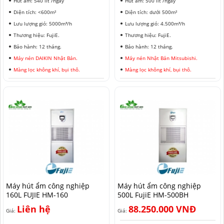
Hút ẩm: 540 lít /ngày
Hút ẩm: 500 lít /ngày
Diện tích: <600m²
Diện tích: dưới 500m²
Lưu lượng gió: 5000m³/h
Lưu lượng gió: 4.500m³/h
Thương hiệu: FujiE.
Thương hiệu: FujiE.
Bảo hành: 12 tháng.
Bảo hành: 12 tháng.
Máy nén DAIKIN Nhật Bản.
Máy nén Nhật Bản Mitsubishi.
Màng lọc không khí, bụi thô.
Màng lọc không khí, bụi thô.
Máy hút ẩm công nghiệp
Máy hút ẩm công nghiệp
160L FUJIE HM-160
500L FujiE HM-500BH
Liên hệ
88.250.000 VNĐ
Giá:
Giá: