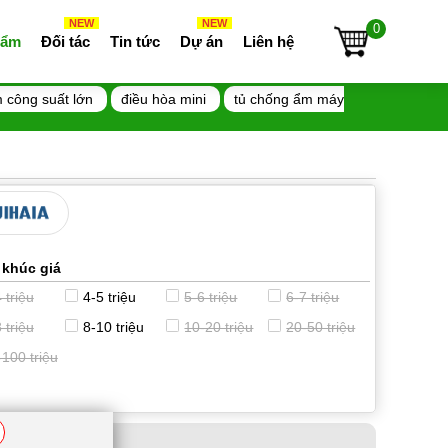
NEW
NEW
0
 ẩm
Đối tác
Tin tức
Dự án
Liên hệ
 công suất lớn
điều hòa mini
tủ chống ẩm máy
 khúc giá
 triệu
4-5 triệu
5-6 triệu
6-7 triệu
 triệu
8-10 triệu
10-20 triệu
20-50 triệu
-100 triệu