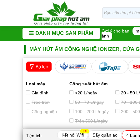
Gợi ý cho bạn:
m
DANH MỤC SẢN PHẨM
ảnh
MÁY HÚT ẨM CÔNG NGHỆ IONIZER, CỬA G
Bộ lọc
Loại máy
Công suất hút ẩm
Gia đình
<20 L/ngày
20 - 50 L
Treo trần
50 - 70 L/ngày
70 - 100 
Công nghiệp
100 - 200 L/ngày
200 - 500
Trên 500 L/ngày
HOT
Kết nối Wifi
Sấy quần áo
4 bánh
Tiện ích