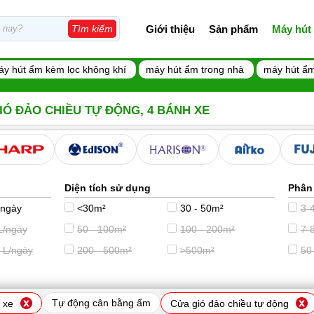
Giới thiệu
Sản phẩm
Máy hút
Tìm kiếm
áy hút ẩm kèm lọc không khí
máy hút ẩm trong nhà
máy hút ẩm
IÓ ĐẢO CHIỀU TỰ ĐỘNG, 4 BÁNH XE
Diện tích sử dụng
Phân
/ngày
<30m²
30 - 50m²
3-4
L/ngày
50 - 100m²
100 - 200m²
7-8
 L/ngày
200 - 500m²
>500m²
50
Tự động cân bằng ẩm
 xe
Cửa gió đảo chiều tự động