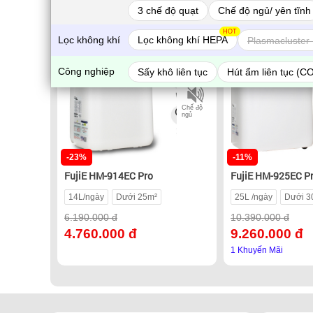
Có Wifi
Có Wifi
3 chế độ quạt
Chế độ ngủ/ yên tĩnh
HOT
Lọc không khí
Lọc không khí HEPA
Plasmacluster 
Sấy quần
áo
Công nghiệp
Sấy khô liên tục
Hút ẩm liên tục (C
IONIZER
Chế độ
ngủ
-23%
-11%
FujiE HM-914EC Pro
FujiE HM-925EC P
14L/ngày
Dưới 25m²
25L /ngày
Dưới 3
6.190.000 đ
10.390.000 đ
4.760.000 đ
9.260.000 đ
1 Khuyến Mãi