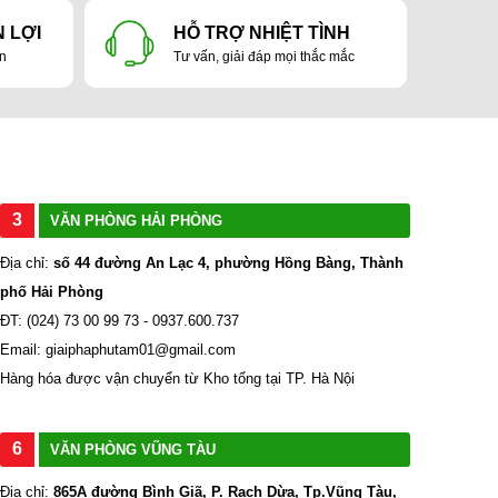
 LỢI
HỖ TRỢ NHIỆT TÌNH
ản
Tư vấn, giải đáp mọi thắc mắc
3
VĂN PHÒNG HẢI PHÒNG
Địa chỉ:
số 44 đường An Lạc 4, phường Hồng Bàng, Thành
phố Hải Phòng
ĐT: (024) 73 00 99 73 - 0937.600.737
Email: giaiphaphutam01@gmail.com
Hàng hóa được vận chuyển từ Kho tổng tại TP. Hà Nội
6
VĂN PHÒNG VŨNG TÀU
Địa chỉ:
865A đường Bình Giã, P. Rạch Dừa, Tp.Vũng Tàu,