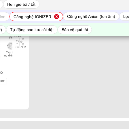
Hẹn giờ bật/ tắt
Công nghệ Anion (Ion âm)
Lọc
Ion
Công nghệ IONIZER
Sấy quần
áo
O)
Tự động sao lưu cài đặt
Bảo vệ quá tải
Lọc bụi
HEPA
IONIZER
ro
0m²