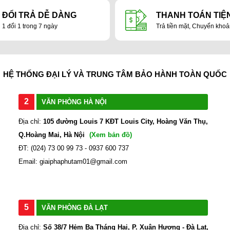
ĐỔI TRẢ DỄ DÀNG
THANH TOÁN TIỆN
1 đổi 1 trong 7 ngày
Trả tiền mặt, Chuyển kho
HỆ THỐNG ĐẠI LÝ VÀ TRUNG TÂM BẢO HÀNH TOÀN QUỐC
2
VĂN PHÒNG HÀ NỘI
Địa chỉ:
105 đường Louis 7 KĐT Louis City, Hoàng Văn Thụ,
Q.Hoàng Mai, Hà Nội
(Xem bản đồ)
ĐT: (024) 73 00 99 73 - 0937 600 737
Email: giaiphaphutam01@gmail.com
5
VĂN PHÒNG ĐÀ LẠT
Địa chỉ:
Số 38/7 Hẻm Ba Tháng Hai, P. Xuân Hương - Đà Lạt,