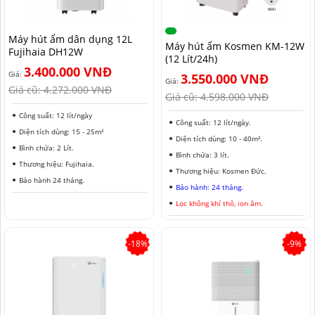
NAM ĐỊNH
Máy hút ẩm dân dụng 12L
QUẢNG NAM
Máy hút ẩm Kosmen KM-12W
Fujihaia DH12W
(12 Lít/24h)
HÀ NỘI
3.400.000 VNĐ
Giá:
3.550.000 VNĐ
Giá:
Giá cũ:
4.272.000 VNĐ
Giá cũ:
4.598.000 VNĐ
ĐỒNG THÁP
Công suất: 12 lít/ngày
Công suất: 12 lít/ngày.
HÀ NAM
Diện tích dùng: 15 - 25m²
Diện tích dùng: 10 - 40m².
Bình chứa: 2 Lít.
KIÊN GIANG
Bình chứa: 3 lít.
Thương hiệu: Fujihaia.
Thương hiệu: Kosmen Đức.
LÂM ĐỒNG
Bảo hành 24 tháng.
Bảo hành: 24 tháng.
Lọc không khí thô, ion âm.
TUYÊN QUANG
VĨNH PHÚC
-18%
-9%
HẢI DƯƠNG
NGHỆ AN