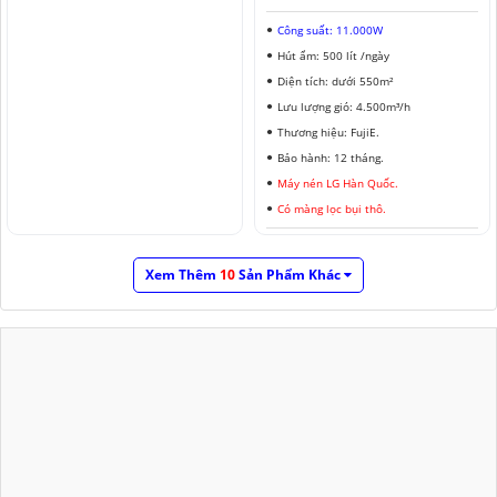
Công suất: 11.000W
Hút ẩm: 500 lít /ngày
Diện tích: dưới 550m²
Lưu lượng gió: 4.500m³/h
Thương hiệu: FujiE.
Bảo hành: 12 tháng.
Máy nén LG Hàn Quốc.
Có màng lọc bụi thô.
Xem Thêm
10
Sản Phẩm Khác