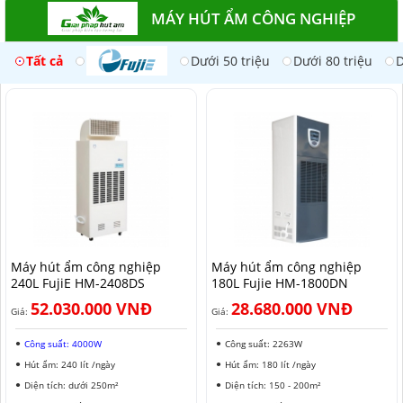
MÁY HÚT ẨM CÔNG NGHIỆP
Tất cả
Dưới 50 triệu
Dưới 80 triệu
D
Máy hút ẩm công nghiệp
Máy hút ẩm công nghiệp
240L FujiE HM-2408DS​
180L Fujie HM-1800DN
52.030.000 VNĐ
28.680.000 VNĐ
Giá:
Giá:
Công suất: 4000W
Công suất: 2263W
Hút ẩm: 240 lít /ngày
Hút ẩm: 180 lít /ngày
Diện tích: dưới 250m²
Diện tích: 150 - 200m²