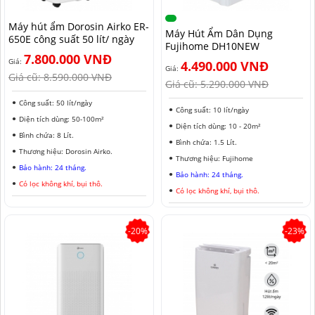
MÁY HÚT ẨM ROTOR
MÁY LỌC KHÔNG KHÍ LG
MÁY HÚT ẨM ROTOR
TIN TỨC MÁY LẠNH DI ĐỘNG
LONG AN
Máy hút ẩm Dorosin Airko ER-
Máy Hút Ẩm Dân Dụng
650E công suất 50 lít/ ngày
Fujihome DH10NEW
MÁY HÚT ẨM HARISON
MÁY LỌC KHÔNG KHÍ FUJIE
MÁY HÚT ẨM HARISON
TIN TỨC TỦ CHỐNG ẨM
ĐỒNG NAI
7.800.000 VNĐ
Giá:
4.490.000 VNĐ
Giá:
MÁY HÚT ẨM AIRKO
MÁY LỌC KHÔNG KHÍ COWAY
MÁY HÚT ẨM AIRKO
THÔNG TIN VỀ ĐỘ ẨM
BÌNH PHƯỚC
Giá cũ:
8.590.000 VNĐ
Giá cũ:
5.290.000 VNĐ
MÁY HÚT ẨM FUJIHAIA
MÁY LỌC KHÔNG KHÍ HITACHI
MÁY HÚT ẨM FUJIHAIA
TIN TỨC QUẠT ĐỐI LƯU
SƠN LA
Công suất: 50 lít/ngày
Công suất: 10 lít/ngày
Diện tích dùng: 50-100m²
Diện tích dùng: 10 - 20m²
MÁY HÚT ẨM SHARP
MÁY LỌC KHÔNG KHÍ PANASONIC
MÁY HÚT ẨM SHARP
AN GIANG
Bình chứa: 8 Lít.
Bình chứa: 1.5 Lít.
Thương hiệu: Dorosin Airko.
MÁY HÚT ẨM EDISON
MÁY LỌC KHÔNG KHÍ Ô TÔ
MÁY HÚT ẨM EDISON
ĐỒNG THÁP
Thương hiệu: Fujihome
Bảo hành: 24 tháng.
Bảo hành: 24 tháng.
Có lọc không khí, bụi thô.
KHÁNH HÒA
Có lọc không khí, bụi thô.
BẮC NINH
-20%
-23%
HƯNG YÊN
ĐÀ LẠT
NINH BÌNH