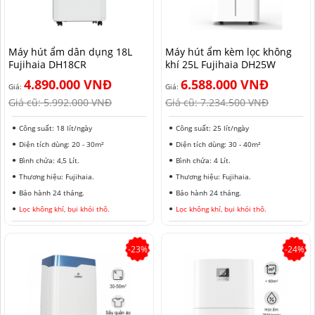
HẢI PHÒNG
Máy hút ẩm dân dụng 18L
Máy hút ẩm kèm lọc không
Fujihaia DH18CR
khí 25L Fujihaia DH25W
4.890.000 VNĐ
6.588.000 VNĐ
Giá:
Giá:
Giá cũ:
5.992.000 VNĐ
Giá cũ:
7.234.500 VNĐ
Công suất: 18 lít/ngày
Công suất: 25 lít/ngày
Diện tích dùng: 20 - 30m²
Diện tích dùng: 30 - 40m²
Bình chứa: 4,5 Lít.
Bình chứa: 4 Lít.
Thương hiệu: Fujihaia.
Thương hiệu: Fujihaia.
Bảo hành 24 tháng.
Bảo hành 24 tháng.
Lọc không khí, bụi khói thô.
Lọc không khí, bụi khói thô.
-23%
-24%