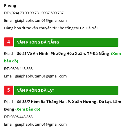
Phòng
ĐT: (024) 73 00 99 73 - 0937.600.737
Email: giaiphaphutam01@gmail.com
Hàng hóa được vận chuyển từ Kho tổng tại TP. Hà Nội
4
VĂN PHÒNG ĐÀ NẴNG
Địa chỉ:
Số 41 Võ An Ninh, Phường Hòa Xuân, TP Đà Nẵng
(Xem
bản đồ)
ĐT: 0896 443 868
Email: giaiphaphutam01@gmail.com
5
VĂN PHÒNG ĐÀ LẠT
Địa chỉ:
Số 38/7 Hẻm Ba Tháng Hai, P. Xuân Hương - Đà Lạt, Lâm
Đồng
(Xem bản đồ)
ĐT: 0896.443.868
Email: giaiphaphutam01@gmail.com