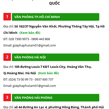
QUỐC
1
VĂN PHÒNG TP.HỒ CHÍ MINH
Địa chỉ:
Số 162/37 Nguyễn Văn Khối, Phường Thông Tây Hội, Tp Hồ
Chí Minh
(Xem bản đồ)
ĐT: 028 7300 9973 - 0896 443 868
Email: giaiphaphutam01@gmail.com
2
VĂN PHÒNG HÀ NỘI
Địa chỉ:
105 đường Louis 7 KĐT Louis City, Hoàng Văn Thụ,
Q.Hoàng Mai, Hà Nội
(Xem bản đồ)
ĐT: (024) 73 00 99 73 - 0937 600 737
Email: giaiphaphutam01@gmail.com
3
VĂN PHÒNG HẢI PHÒNG
Địa chỉ:
số 44 đường An Lạc 4, phường Hồng Bàng, Thành phố Hải