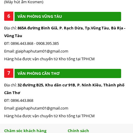
(Máy hút ẩm Kosmen)
6
VĂN PHÒNG VŨNG TÀU
Địa chỉ:
865A đường Bình Giã, P. Rạch Dừa, Tp.Vũng Tàu, Bà Rịa -
Vũng Tàu
ĐT: 0896.443.868 - 0908.395.385
Email: giaiphaphutam01@gmail.com
Hàng hóa được vận chuyển từ Kho tổng tại TPHCM
7
VĂN PHÒNG CẦN THƠ
Địa chỉ:
32 đường B25, Khu dân cư 91B, P. Ninh Kiều, Thành phố
Cần Thơ
ĐT: 0896.443.868
Email: giaiphaphutam01@gmail.com
Hàng hóa được vận chuyển từ Kho tổng tại TPHCM
Chăm sóc khách hàng
Chính sách