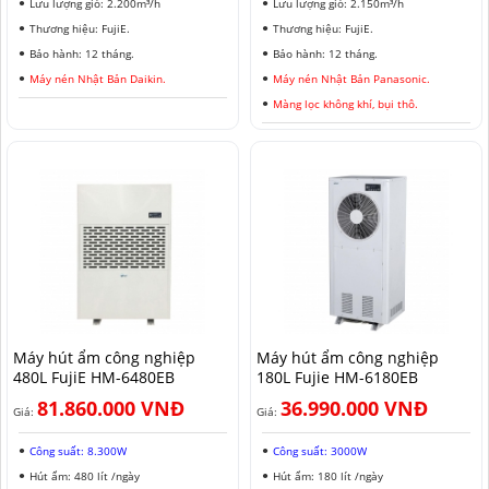
Lưu lượng gió: 2.200m³/h
Lưu lượng gió: 2.150m³/h
Thương hiệu: FujiE.
Thương hiệu: FujiE.
Bảo hành: 12 tháng.
Bảo hành: 12 tháng.
Máy nén Nhật Bản Daikin.
Máy nén Nhật Bản Panasonic.
Màng lọc không khí, bụi thô.
Máy hút ẩm công nghiệp
Máy hút ẩm công nghiệp
480L FujiE HM-6480EB
180L Fujie HM-6180EB
81.860.000 VNĐ
36.990.000 VNĐ
Giá:
Giá:
Công suất: 8.300W
Công suất: 3000W
Hút ẩm: 480 lít /ngày
Hút ẩm: 180 lít /ngày