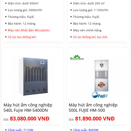
Diện tích: dưới 500m²
Diện tích: dưới 200 m²
Lưu lượng gió: 3500m³/h
Lưu lượng gió: 1.150m³/h
Thương hiệu: FujiE.
Thương hiệu: FujiE.
Bảo hành: 12 tháng.
Bảo hành: 12 tháng.
Máy nén Nhật Bản Mitsubishi.
Máy nén chính hãng.
Có lọc bụi không khí.
Có lọc không khí, bụi thô.
Máy hút ẩm công nghiệp
Máy hút ẩm công nghiệp
540L Fujie HM-5400DN
500L FUJIE HM-500
83.080.000 VNĐ
81.890.000 VNĐ
Giá:
Giá:
Công suất: 7110W
Công suất: 8000W