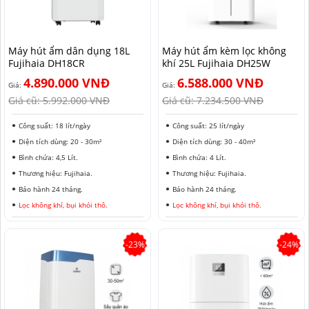
HẢI PHÒNG
Máy hút ẩm dân dụng 18L
Máy hút ẩm kèm lọc không
Fujihaia DH18CR
khí 25L Fujihaia DH25W
4.890.000 VNĐ
6.588.000 VNĐ
Giá:
Giá:
Giá cũ:
5.992.000 VNĐ
Giá cũ:
7.234.500 VNĐ
Công suất: 18 lít/ngày
Công suất: 25 lít/ngày
Diện tích dùng: 20 - 30m²
Diện tích dùng: 30 - 40m²
Bình chứa: 4,5 Lít.
Bình chứa: 4 Lít.
Thương hiệu: Fujihaia.
Thương hiệu: Fujihaia.
Bảo hành 24 tháng.
Bảo hành 24 tháng.
Lọc không khí, bụi khói thô.
Lọc không khí, bụi khói thô.
-23%
-24%