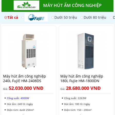
MÁY HÚT ẨM CÔNG NGHIỆP
Tất cả
Dưới 50 triệu
Dưới 80 triệu
D
Máy hút ẩm công nghiệp
Máy hút ẩm công nghiệp
240L FujiE HM-2408DS​
180L Fujie HM-1800DN
52.030.000 VNĐ
28.680.000 VNĐ
Giá:
Giá:
Công suất: 4000W
Công suất: 2263W
Hút ẩm: 240 lít /ngày
Hút ẩm: 180 lít /ngày
Diện tích: dưới 250m²
Diện tích: 150 - 200m²