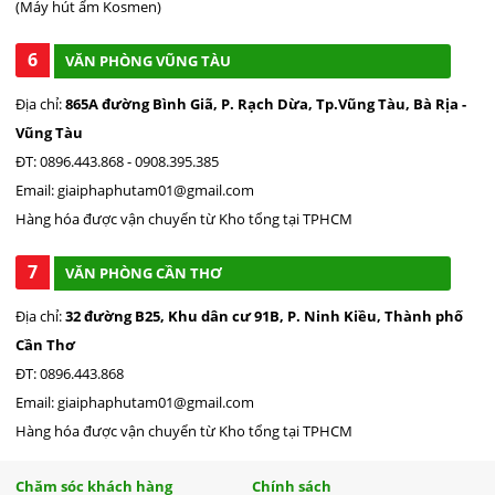
(Máy hút ẩm Kosmen)
6
VĂN PHÒNG VŨNG TÀU
Địa chỉ:
865A đường Bình Giã, P. Rạch Dừa, Tp.Vũng Tàu, Bà Rịa -
Vũng Tàu
ĐT: 0896.443.868 - 0908.395.385
Email: giaiphaphutam01@gmail.com
Hàng hóa được vận chuyển từ Kho tổng tại TPHCM
7
VĂN PHÒNG CẦN THƠ
Địa chỉ:
32 đường B25, Khu dân cư 91B, P. Ninh Kiều, Thành phố
Cần Thơ
ĐT: 0896.443.868
Email: giaiphaphutam01@gmail.com
Hàng hóa được vận chuyển từ Kho tổng tại TPHCM
Chăm sóc khách hàng
Chính sách