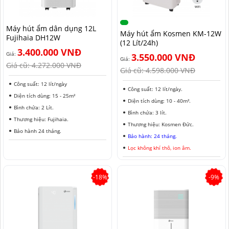
NAM ĐỊNH
Máy hút ẩm dân dụng 12L
QUẢNG NAM
Máy hút ẩm Kosmen KM-12W
Fujihaia DH12W
(12 Lít/24h)
HÀ NỘI
3.400.000 VNĐ
Giá:
3.550.000 VNĐ
Giá:
Giá cũ:
4.272.000 VNĐ
Giá cũ:
4.598.000 VNĐ
ĐỒNG THÁP
Công suất: 12 lít/ngày
Công suất: 12 lít/ngày.
HÀ NAM
Diện tích dùng: 15 - 25m²
Diện tích dùng: 10 - 40m².
Bình chứa: 2 Lít.
KIÊN GIANG
Bình chứa: 3 lít.
Thương hiệu: Fujihaia.
Thương hiệu: Kosmen Đức.
LÂM ĐỒNG
Bảo hành 24 tháng.
Bảo hành: 24 tháng.
Lọc không khí thô, ion âm.
TUYÊN QUANG
VĨNH PHÚC
-18%
-9%
HẢI DƯƠNG
NGHỆ AN