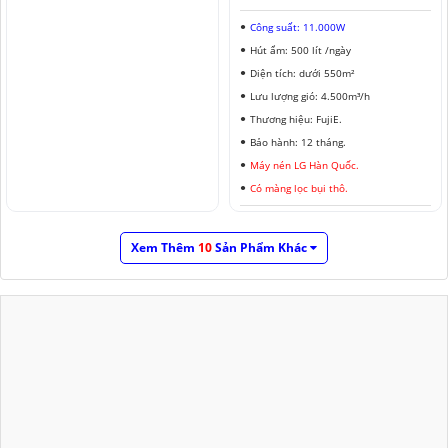
Công suất: 11.000W
Hút ẩm: 500 lít /ngày
Diện tích: dưới 550m²
Lưu lượng gió: 4.500m³/h
Thương hiệu: FujiE.
Bảo hành: 12 tháng.
Máy nén LG Hàn Quốc.
Có màng lọc bụi thô.
Xem Thêm
10
Sản Phẩm Khác