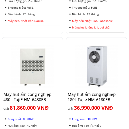
Lưu lượng gió: 2.200m³/h
Lưu lượng gió: 2.150m³/h
Thương hiệu: FujiE.
Thương hiệu: FujiE.
Bảo hành: 12 tháng.
Bảo hành: 12 tháng.
Máy nén Nhật Bản Daikin.
Máy nén Nhật Bản Panasonic.
Màng lọc không khí, bụi thô.
Máy hút ẩm công nghiệp
Máy hút ẩm công nghiệp
480L FujiE HM-6480EB
180L Fujie HM-6180EB
81.860.000 VNĐ
36.990.000 VNĐ
Giá:
Giá:
Công suất: 8.300W
Công suất: 3000W
Hút ẩm: 480 lít /ngày
Hút ẩm: 180 lít /ngày