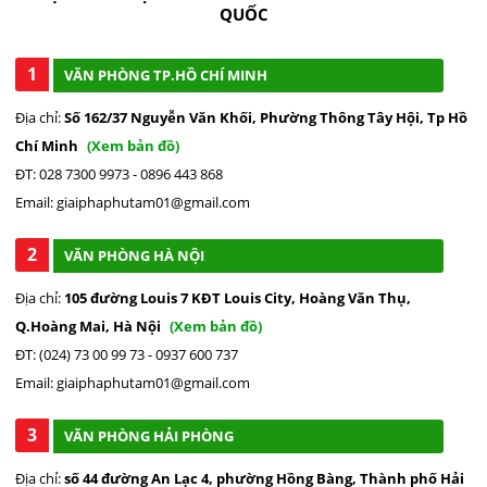
QUỐC
1
VĂN PHÒNG TP.HỒ CHÍ MINH
Địa chỉ:
Số 162/37 Nguyễn Văn Khối, Phường Thông Tây Hội, Tp Hồ
Chí Minh
(Xem bản đồ)
ĐT: 028 7300 9973 - 0896 443 868
Email: giaiphaphutam01@gmail.com
2
VĂN PHÒNG HÀ NỘI
Địa chỉ:
105 đường Louis 7 KĐT Louis City, Hoàng Văn Thụ,
Q.Hoàng Mai, Hà Nội
(Xem bản đồ)
ĐT: (024) 73 00 99 73 - 0937 600 737
Email: giaiphaphutam01@gmail.com
3
VĂN PHÒNG HẢI PHÒNG
Địa chỉ:
số 44 đường An Lạc 4, phường Hồng Bàng, Thành phố Hải