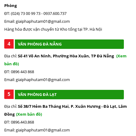
Phòng
ĐT: (024) 73 00 99 73 - 0937.600.737
Email: giaiphaphutam01@gmail.com
Hàng hóa được vận chuyển từ Kho tổng tại TP. Hà Nội
4
VĂN PHÒNG ĐÀ NẴNG
Địa chỉ:
Số 41 Võ An Ninh, Phường Hòa Xuân, TP Đà Nẵng
(Xem
bản đồ)
ĐT: 0896 443 868
Email: giaiphaphutam01@gmail.com
5
VĂN PHÒNG ĐÀ LẠT
Địa chỉ:
Số 38/7 Hẻm Ba Tháng Hai, P. Xuân Hương - Đà Lạt, Lâm
Đồng
(Xem bản đồ)
ĐT: 0896.443.868
Email: giaiphaphutam01@gmail.com