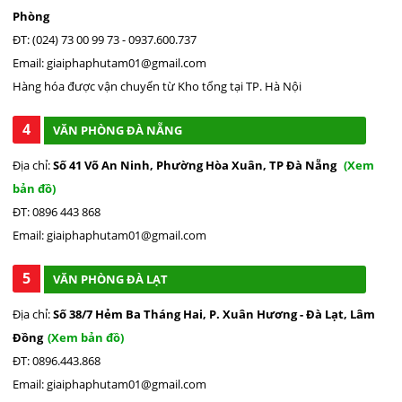
Phòng
ĐT: (024) 73 00 99 73 - 0937.600.737
Email: giaiphaphutam01@gmail.com
Hàng hóa được vận chuyển từ Kho tổng tại TP. Hà Nội
4
VĂN PHÒNG ĐÀ NẴNG
Địa chỉ:
Số 41 Võ An Ninh, Phường Hòa Xuân, TP Đà Nẵng
(Xem
bản đồ)
ĐT: 0896 443 868
Email: giaiphaphutam01@gmail.com
5
VĂN PHÒNG ĐÀ LẠT
Địa chỉ:
Số 38/7 Hẻm Ba Tháng Hai, P. Xuân Hương - Đà Lạt, Lâm
Đồng
(Xem bản đồ)
ĐT: 0896.443.868
Email: giaiphaphutam01@gmail.com