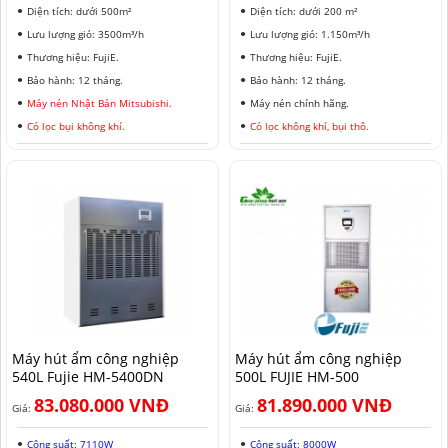
Diện tích: dưới 500m²
Diện tích: dưới 200 m²
Lưu lượng gió: 3500m³/h
Lưu lượng gió: 1.150m³/h
Thương hiệu: FujiE.
Thương hiệu: FujiE.
Bảo hành: 12 tháng.
Bảo hành: 12 tháng.
Máy nén Nhật Bản Mitsubishi.
Máy nén chính hãng.
Có lọc bụi không khí.
Có lọc không khí, bụi thô.
Máy hút ẩm công nghiệp
Máy hút ẩm công nghiệp
540L Fujie HM-5400DN
500L FUJIE HM-500
83.080.000 VNĐ
81.890.000 VNĐ
Giá:
Giá:
Công suất: 7110W
Công suất: 8000W