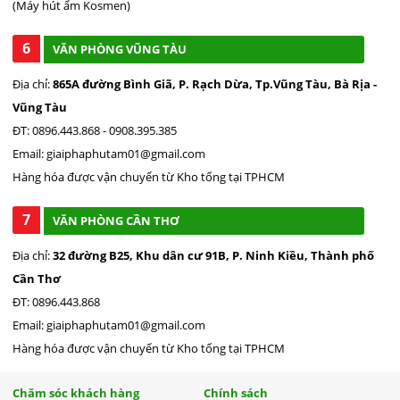
(Máy hút ẩm Kosmen)
6
VĂN PHÒNG VŨNG TÀU
Địa chỉ:
865A đường Bình Giã, P. Rạch Dừa, Tp.Vũng Tàu, Bà Rịa -
Vũng Tàu
ĐT: 0896.443.868 - 0908.395.385
Email: giaiphaphutam01@gmail.com
Hàng hóa được vận chuyển từ Kho tổng tại TPHCM
7
VĂN PHÒNG CẦN THƠ
Địa chỉ:
32 đường B25, Khu dân cư 91B, P. Ninh Kiều, Thành phố
Cần Thơ
ĐT: 0896.443.868
Email: giaiphaphutam01@gmail.com
Hàng hóa được vận chuyển từ Kho tổng tại TPHCM
Chăm sóc khách hàng
Chính sách