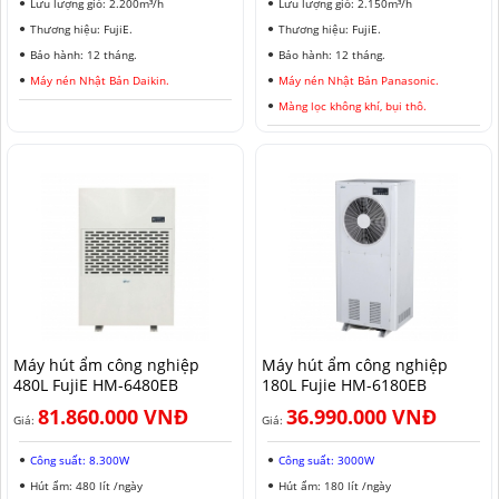
Lưu lượng gió: 2.200m³/h
Lưu lượng gió: 2.150m³/h
Thương hiệu: FujiE.
Thương hiệu: FujiE.
Bảo hành: 12 tháng.
Bảo hành: 12 tháng.
Máy nén Nhật Bản Daikin.
Máy nén Nhật Bản Panasonic.
Màng lọc không khí, bụi thô.
Máy hút ẩm công nghiệp
Máy hút ẩm công nghiệp
480L FujiE HM-6480EB
180L Fujie HM-6180EB
81.860.000 VNĐ
36.990.000 VNĐ
Giá:
Giá:
Công suất: 8.300W
Công suất: 3000W
Hút ẩm: 480 lít /ngày
Hút ẩm: 180 lít /ngày