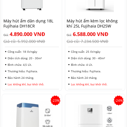
HẢI PHÒNG
Máy hút ẩm dân dụng 18L
Máy hút ẩm kèm lọc không
Fujihaia DH18CR
khí 25L Fujihaia DH25W
4.890.000 VNĐ
6.588.000 VNĐ
Giá:
Giá:
Giá cũ:
5.992.000 VNĐ
Giá cũ:
7.234.500 VNĐ
Công suất: 18 lít/ngày
Công suất: 25 lít/ngày
Diện tích dùng: 20 - 30m²
Diện tích dùng: 30 - 40m²
Bình chứa: 4,5 Lít.
Bình chứa: 4 Lít.
Thương hiệu: Fujihaia.
Thương hiệu: Fujihaia.
Bảo hành 24 tháng.
Bảo hành 24 tháng.
Lọc không khí, bụi khói thô.
Lọc không khí, bụi khói thô.
-23%
-24%