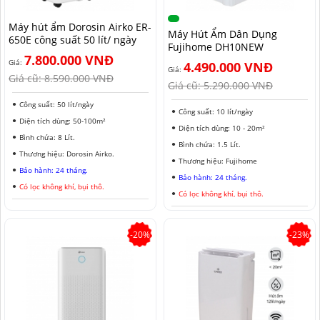
MÁY HÚT ẨM ROTOR
MÁY LỌC KHÔNG KHÍ LG
MÁY HÚT ẨM ROTOR
TIN TỨC MÁY LẠNH DI ĐỘNG
LONG AN
Máy hút ẩm Dorosin Airko ER-
Máy Hút Ẩm Dân Dụng
650E công suất 50 lít/ ngày
Fujihome DH10NEW
MÁY HÚT ẨM HARISON
MÁY LỌC KHÔNG KHÍ FUJIE
MÁY HÚT ẨM HARISON
TIN TỨC TỦ CHỐNG ẨM
ĐỒNG NAI
7.800.000 VNĐ
Giá:
4.490.000 VNĐ
Giá:
MÁY HÚT ẨM AIRKO
MÁY LỌC KHÔNG KHÍ COWAY
MÁY HÚT ẨM AIRKO
THÔNG TIN VỀ ĐỘ ẨM
BÌNH PHƯỚC
Giá cũ:
8.590.000 VNĐ
Giá cũ:
5.290.000 VNĐ
MÁY HÚT ẨM FUJIHAIA
MÁY LỌC KHÔNG KHÍ HITACHI
MÁY HÚT ẨM FUJIHAIA
TIN TỨC QUẠT ĐỐI LƯU
SƠN LA
Công suất: 50 lít/ngày
Công suất: 10 lít/ngày
Diện tích dùng: 50-100m²
Diện tích dùng: 10 - 20m²
MÁY HÚT ẨM SHARP
MÁY LỌC KHÔNG KHÍ PANASONIC
MÁY HÚT ẨM SHARP
AN GIANG
Bình chứa: 8 Lít.
Bình chứa: 1.5 Lít.
Thương hiệu: Dorosin Airko.
MÁY HÚT ẨM EDISON
MÁY LỌC KHÔNG KHÍ Ô TÔ
MÁY HÚT ẨM EDISON
ĐỒNG THÁP
Thương hiệu: Fujihome
Bảo hành: 24 tháng.
Bảo hành: 24 tháng.
Có lọc không khí, bụi thô.
KHÁNH HÒA
Có lọc không khí, bụi thô.
BẮC NINH
-20%
-23%
HƯNG YÊN
ĐÀ LẠT
NINH BÌNH