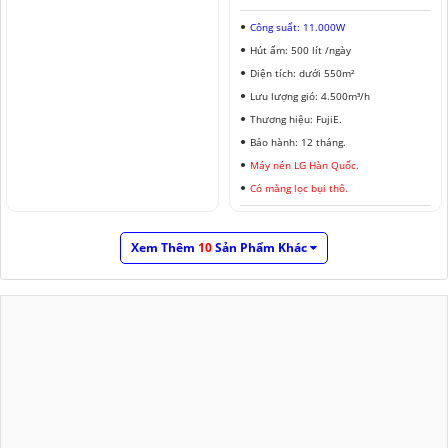
Công suất: 11.000W
Hút ẩm: 500 lít /ngày
Diện tích: dưới 550m²
Lưu lượng gió: 4.500m³/h
Thương hiệu: FujiE.
Bảo hành: 12 tháng.
Máy nén LG Hàn Quốc.
Có màng lọc bụi thô.
Xem Thêm
10
Sản Phẩm Khác