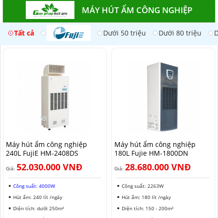
MÁY HÚT ẨM CÔNG NGHIỆP
Tất cả
Dưới 50 triệu
Dưới 80 triệu
D
Máy hút ẩm công nghiệp
Máy hút ẩm công nghiệp
240L FujiE HM-2408DS​
180L Fujie HM-1800DN
52.030.000 VNĐ
28.680.000 VNĐ
Giá:
Giá:
Công suất: 4000W
Công suất: 2263W
Hút ẩm: 240 lít /ngày
Hút ẩm: 180 lít /ngày
Diện tích: dưới 250m²
Diện tích: 150 - 200m²