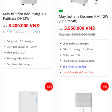
NAM ĐỊNH
Máy hút ẩm dân dụng 12L
QUẢNG NAM
Máy hút ẩm Kosmen KM-12W
Fujihaia DH12W
(12 Lít/24h)
HÀ NỘI
3.400.000 VNĐ
Giá:
3.550.000 VNĐ
Giá:
Giá cũ:
4.272.000 VNĐ
Giá cũ:
4.598.000 VNĐ
ĐỒNG THÁP
Công suất: 12 lít/ngày
Công suất: 12 lít/ngày.
HÀ NAM
Diện tích dùng: 15 - 25m²
Diện tích dùng: 10 - 40m².
Bình chứa: 2 Lít.
KIÊN GIANG
Bình chứa: 3 lít.
Thương hiệu: Fujihaia.
Thương hiệu: Kosmen Đức.
LÂM ĐỒNG
Bảo hành 24 tháng.
Bảo hành: 24 tháng.
Lọc không khí thô, ion âm.
TUYÊN QUANG
VĨNH PHÚC
-18%
-9%
HẢI DƯƠNG
NGHỆ AN