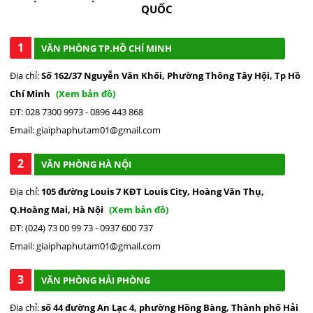
QUỐC
1
VĂN PHÒNG TP.HỒ CHÍ MINH
Địa chỉ:
Số 162/37 Nguyễn Văn Khối, Phường Thông Tây Hội, Tp Hồ
Chí Minh
(Xem bản đồ)
ĐT: 028 7300 9973 - 0896 443 868
Email: giaiphaphutam01@gmail.com
2
VĂN PHÒNG HÀ NỘI
Địa chỉ:
105 đường Louis 7 KĐT Louis City, Hoàng Văn Thụ,
Q.Hoàng Mai, Hà Nội
(Xem bản đồ)
ĐT: (024) 73 00 99 73 - 0937 600 737
Email: giaiphaphutam01@gmail.com
3
VĂN PHÒNG HẢI PHÒNG
Địa chỉ:
số 44 đường An Lạc 4, phường Hồng Bàng, Thành phố Hải