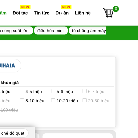
NEW
NEW
0
 ẩm
Đối tác
Tin tức
Dự án
Liên hệ
 công suất lớn
điều hòa mini
tủ chống ẩm máy
 khúc giá
 triệu
4-5 triệu
5-6 triệu
6-7 triệu
 triệu
8-10 triệu
10-20 triệu
20-50 triệu
-100 triệu
 chế độ quạt