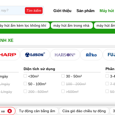
Giới thiệu
Sản phẩm
Máy hút
Tìm kiếm
áy hút ẩm kèm lọc không khí
máy hút ẩm trong nhà
máy hút ẩm
ÁNH XE
Diện tích sử dụng
Phân
/ngày
<30m²
30 - 50m²
3-4
L/ngày
50 - 100m²
100 - 200m²
7-8
 L/ngày
200 - 500m²
>500m²
50
Tự động cân bằng ẩm
Cửa gió đảo chiều tự động
3
 xe