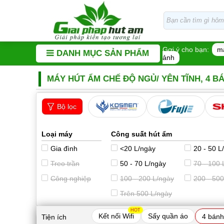
Gợi ý cho bạn:
m
DANH MỤC SẢN PHẨM
ảnh
MÁY HÚT ẨM CHẾ ĐỘ NGỦ/ YÊN TĨNH, 4 B
Bộ lọc
Loại máy
Công suất hút ẩm
Gia đình
<20 L/ngày
20 - 50 L
Treo trần
50 - 70 L/ngày
70 - 100 
Công nghiệp
100 - 200 L/ngày
200 - 500
Trên 500 L/ngày
HOT
Kết nối Wifi
Sấy quần áo
4 bánh
Tiện ích