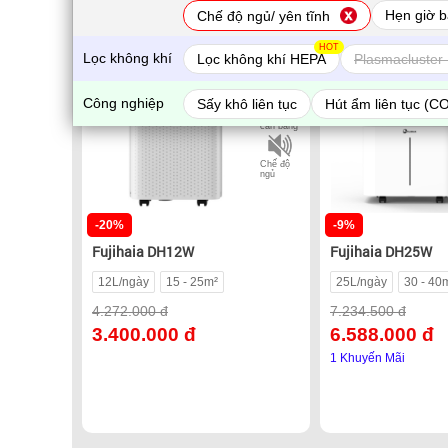
Có Wifi
Có Wifi
Hẹn giờ bậ
Chế độ ngủ/ yên tĩnh
HOT
Lọc không khí
Lọc không khí HEPA
Plasmacluster 
Sấy quần
áo
Công nghiệp
Sấy khô liên tục
Hút ẩm liên tục (C
Tự động
cân bằng
Chế độ
ngủ
-20%
-9%
Fujihaia DH12W
Fujihaia DH25W
12L/ngày
15 - 25m²
25L/ngày
30 - 40
4.272.000 đ
7.234.500 đ
3.400.000 đ
6.588.000 đ
1 Khuyến Mãi