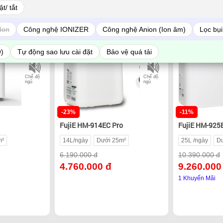
Có Wifi
Có Wifi
t/ tắt
Ion
Công nghệ IONIZER
Công nghệ Anion (Ion âm)
Lọc bụi
Sấy quần
Sấy quần
áo
áo
O)
Tự động sao lưu cài đặt
Bảo vệ quá tải
IONIZER
IONIZER
Chế độ
Chế độ
ngủ
ngủ
-23%
-11%
FujiE HM-914EC Pro
FujiE HM-925
m²
14L/ngày
Dưới 25m²
25L /ngày
D
6.190.000 đ
10.390.000 đ
4.760.000 đ
9.260.000
1 Khuyến Mãi