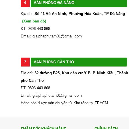
4
VĂN PHÒNG ĐÀ NẴNG
Địa chỉ:
Số 41 Võ An Ninh, Phường Hòa Xuân, TP Đà Nẵng
(Xem bản đồ)
ĐT: 0896 443 868
Email: giaiphaphutam01@gmail.com
7
VĂN PHÒNG CẦN THƠ
Địa chỉ:
32 đường B25, Khu dân cư 91B, P. Ninh Kiều, Thành
phố Cần Thơ
ĐT: 0896.443.868
Email: giaiphaphutam01@gmail.com
Hàng hóa được vận chuyển từ Kho tổng tại TPHCM
CHĂM SÓC KHÁCH HÀNG
CHÍNH SÁCH