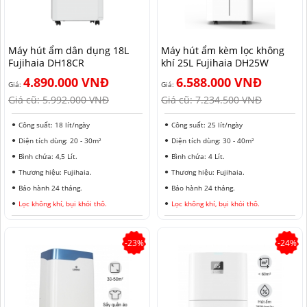
HẢI PHÒNG
Máy hút ẩm dân dụng 18L
Máy hút ẩm kèm lọc không
Fujihaia DH18CR
khí 25L Fujihaia DH25W
4.890.000 VNĐ
6.588.000 VNĐ
Giá:
Giá:
Giá cũ:
5.992.000 VNĐ
Giá cũ:
7.234.500 VNĐ
Công suất: 18 lít/ngày
Công suất: 25 lít/ngày
Diện tích dùng: 20 - 30m²
Diện tích dùng: 30 - 40m²
Bình chứa: 4,5 Lít.
Bình chứa: 4 Lít.
Thương hiệu: Fujihaia.
Thương hiệu: Fujihaia.
Bảo hành 24 tháng.
Bảo hành 24 tháng.
Lọc không khí, bụi khói thô.
Lọc không khí, bụi khói thô.
-23%
-24%