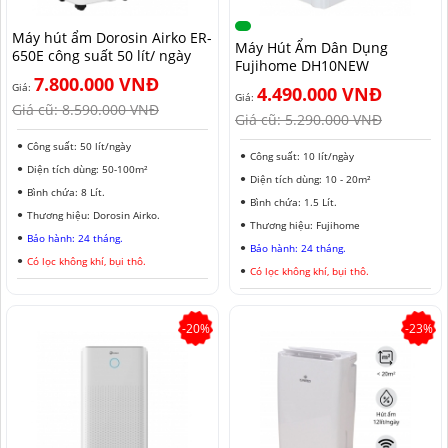
MÁY HÚT ẨM ROTOR
MÁY LỌC KHÔNG KHÍ LG
MÁY HÚT ẨM ROTOR
TIN TỨC MÁY LẠNH DI ĐỘNG
LONG AN
Máy hút ẩm Dorosin Airko ER-
Máy Hút Ẩm Dân Dụng
650E công suất 50 lít/ ngày
Fujihome DH10NEW
MÁY HÚT ẨM HARISON
MÁY LỌC KHÔNG KHÍ FUJIE
MÁY HÚT ẨM HARISON
TIN TỨC TỦ CHỐNG ẨM
ĐỒNG NAI
7.800.000 VNĐ
Giá:
4.490.000 VNĐ
Giá:
MÁY HÚT ẨM AIRKO
MÁY LỌC KHÔNG KHÍ COWAY
MÁY HÚT ẨM AIRKO
THÔNG TIN VỀ ĐỘ ẨM
BÌNH PHƯỚC
Giá cũ:
8.590.000 VNĐ
Giá cũ:
5.290.000 VNĐ
MÁY HÚT ẨM FUJIHAIA
MÁY LỌC KHÔNG KHÍ HITACHI
MÁY HÚT ẨM FUJIHAIA
TIN TỨC QUẠT ĐỐI LƯU
SƠN LA
Công suất: 50 lít/ngày
Công suất: 10 lít/ngày
Diện tích dùng: 50-100m²
Diện tích dùng: 10 - 20m²
MÁY HÚT ẨM SHARP
MÁY LỌC KHÔNG KHÍ PANASONIC
MÁY HÚT ẨM SHARP
AN GIANG
Bình chứa: 8 Lít.
Bình chứa: 1.5 Lít.
Thương hiệu: Dorosin Airko.
MÁY HÚT ẨM EDISON
MÁY LỌC KHÔNG KHÍ Ô TÔ
MÁY HÚT ẨM EDISON
ĐỒNG THÁP
Thương hiệu: Fujihome
Bảo hành: 24 tháng.
Bảo hành: 24 tháng.
Có lọc không khí, bụi thô.
KHÁNH HÒA
Có lọc không khí, bụi thô.
BẮC NINH
-20%
-23%
HƯNG YÊN
ĐÀ LẠT
NINH BÌNH