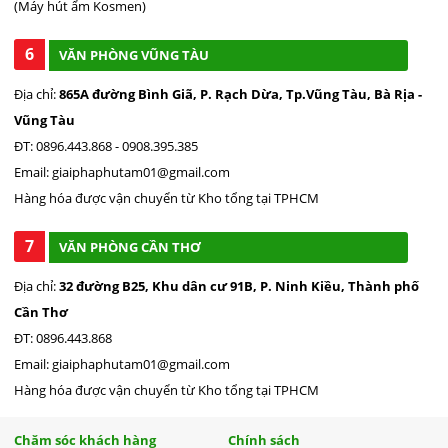
(Máy hút ẩm Kosmen)
6
VĂN PHÒNG VŨNG TÀU
Địa chỉ:
865A đường Bình Giã, P. Rạch Dừa, Tp.Vũng Tàu, Bà Rịa -
Vũng Tàu
ĐT: 0896.443.868 - 0908.395.385
Email: giaiphaphutam01@gmail.com
Hàng hóa được vận chuyển từ Kho tổng tại TPHCM
7
VĂN PHÒNG CẦN THƠ
Địa chỉ:
32 đường B25, Khu dân cư 91B, P. Ninh Kiều, Thành phố
Cần Thơ
ĐT: 0896.443.868
Email: giaiphaphutam01@gmail.com
Hàng hóa được vận chuyển từ Kho tổng tại TPHCM
Chăm sóc khách hàng
Chính sách