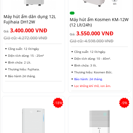
NAM ĐỊNH
Máy hút ẩm dân dụng 12L
QUẢNG NAM
Máy hút ẩm Kosmen KM-12W
Fujihaia DH12W
(12 Lít/24h)
HÀ NỘI
3.400.000 VNĐ
Giá:
3.550.000 VNĐ
Giá:
Giá cũ:
4.272.000 VNĐ
Giá cũ:
4.598.000 VNĐ
ĐỒNG THÁP
Công suất: 12 lít/ngày
Công suất: 12 lít/ngày.
HÀ NAM
Diện tích dùng: 15 - 25m²
Diện tích dùng: 10 - 40m².
Bình chứa: 2 Lít.
KIÊN GIANG
Bình chứa: 3 lít.
Thương hiệu: Fujihaia.
Thương hiệu: Kosmen Đức.
LÂM ĐỒNG
Bảo hành 24 tháng.
Bảo hành: 24 tháng.
Lọc không khí thô, ion âm.
TUYÊN QUANG
VĨNH PHÚC
-18%
-9%
HẢI DƯƠNG
NGHỆ AN