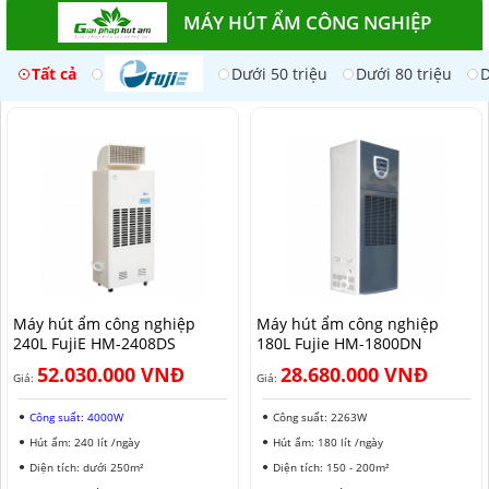
MÁY HÚT ẨM CÔNG NGHIỆP
Tất cả
Dưới 50 triệu
Dưới 80 triệu
D
Máy hút ẩm công nghiệp
Máy hút ẩm công nghiệp
240L FujiE HM-2408DS​
180L Fujie HM-1800DN
52.030.000 VNĐ
28.680.000 VNĐ
Giá:
Giá:
Công suất: 4000W
Công suất: 2263W
Hút ẩm: 240 lít /ngày
Hút ẩm: 180 lít /ngày
Diện tích: dưới 250m²
Diện tích: 150 - 200m²