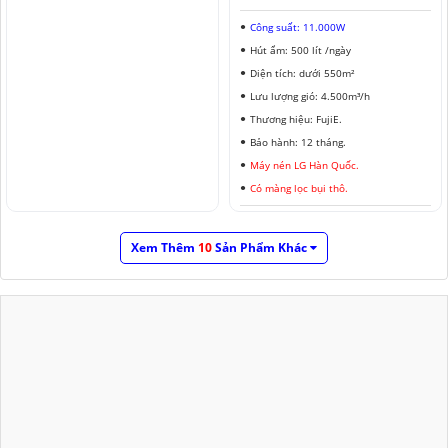
Công suất: 11.000W
Hút ẩm: 500 lít /ngày
Diện tích: dưới 550m²
Lưu lượng gió: 4.500m³/h
Thương hiệu: FujiE.
Bảo hành: 12 tháng.
Máy nén LG Hàn Quốc.
Có màng lọc bụi thô.
Xem Thêm
10
Sản Phẩm Khác