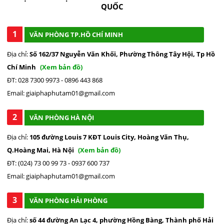
QUỐC
1
VĂN PHÒNG TP.HỒ CHÍ MINH
Địa chỉ:
Số 162/37 Nguyễn Văn Khối, Phường Thông Tây Hội, Tp Hồ
Chí Minh
(Xem bản đồ)
ĐT: 028 7300 9973 - 0896 443 868
Email: giaiphaphutam01@gmail.com
2
VĂN PHÒNG HÀ NỘI
Địa chỉ:
105 đường Louis 7 KĐT Louis City, Hoàng Văn Thụ,
Q.Hoàng Mai, Hà Nội
(Xem bản đồ)
ĐT: (024) 73 00 99 73 - 0937 600 737
Email: giaiphaphutam01@gmail.com
3
VĂN PHÒNG HẢI PHÒNG
Địa chỉ:
số 44 đường An Lạc 4, phường Hồng Bàng, Thành phố Hải