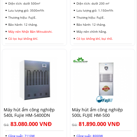
Diện tích: dưới 500m²
Diện tích: dưới 200 m²
Lưu lượng gió: 3500m³/h
Lưu lượng gió: 1.150m³/h
Thương hiệu: FujiE.
Thương hiệu: FujiE.
Bảo hành: 12 tháng.
Bảo hành: 12 tháng.
Máy nén Nhật Bản Mitsubishi.
Máy nén chính hãng.
Có lọc bụi không khí.
Có lọc không khí, bụi thô.
Máy hút ẩm công nghiệp
Máy hút ẩm công nghiệp
540L Fujie HM-5400DN
500L FUJIE HM-500
83.080.000 VNĐ
81.890.000 VNĐ
Giá:
Giá:
Công suất: 7110W
Công suất: 8000W