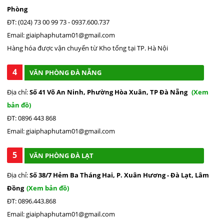
Phòng
ĐT: (024) 73 00 99 73 - 0937.600.737
Email: giaiphaphutam01@gmail.com
Hàng hóa được vận chuyển từ Kho tổng tại TP. Hà Nội
4
VĂN PHÒNG ĐÀ NẴNG
Địa chỉ:
Số 41 Võ An Ninh, Phường Hòa Xuân, TP Đà Nẵng
(Xem
bản đồ)
ĐT: 0896 443 868
Email: giaiphaphutam01@gmail.com
5
VĂN PHÒNG ĐÀ LẠT
Địa chỉ:
Số 38/7 Hẻm Ba Tháng Hai, P. Xuân Hương - Đà Lạt, Lâm
Đồng
(Xem bản đồ)
ĐT: 0896.443.868
Email: giaiphaphutam01@gmail.com