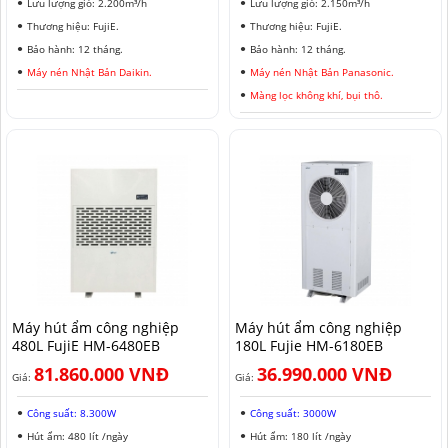
Lưu lượng gió: 2.200m³/h
Lưu lượng gió: 2.150m³/h
Thương hiệu: FujiE.
Thương hiệu: FujiE.
Bảo hành: 12 tháng.
Bảo hành: 12 tháng.
Máy nén Nhật Bản Daikin.
Máy nén Nhật Bản Panasonic.
Màng lọc không khí, bụi thô.
Máy hút ẩm công nghiệp
Máy hút ẩm công nghiệp
480L FujiE HM-6480EB
180L Fujie HM-6180EB
81.860.000 VNĐ
36.990.000 VNĐ
Giá:
Giá:
Công suất: 8.300W
Công suất: 3000W
Hút ẩm: 480 lít /ngày
Hút ẩm: 180 lít /ngày