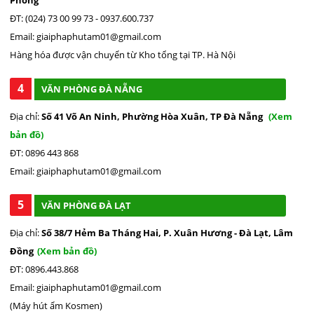
ĐT: (024) 73 00 99 73 - 0937.600.737
Email: giaiphaphutam01@gmail.com
Hàng hóa được vận chuyển từ Kho tổng tại TP. Hà Nội
4
VĂN PHÒNG ĐÀ NẴNG
Địa chỉ:
Số 41 Võ An Ninh, Phường Hòa Xuân, TP Đà Nẵng
(Xem
bản đồ)
ĐT: 0896 443 868
Email: giaiphaphutam01@gmail.com
5
VĂN PHÒNG ĐÀ LẠT
Địa chỉ:
Số 38/7 Hẻm Ba Tháng Hai, P. Xuân Hương - Đà Lạt, Lâm
Đồng
(Xem bản đồ)
ĐT: 0896.443.868
Email: giaiphaphutam01@gmail.com
(Máy hút ẩm Kosmen)