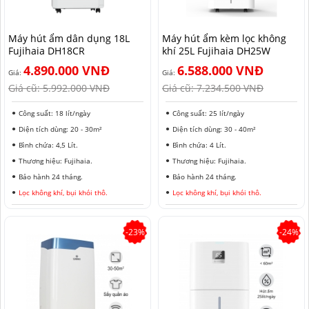
HẢI PHÒNG
Máy hút ẩm dân dụng 18L
Máy hút ẩm kèm lọc không
Fujihaia DH18CR
khí 25L Fujihaia DH25W
4.890.000 VNĐ
6.588.000 VNĐ
Giá:
Giá:
Giá cũ:
5.992.000 VNĐ
Giá cũ:
7.234.500 VNĐ
Công suất: 18 lít/ngày
Công suất: 25 lít/ngày
Diện tích dùng: 20 - 30m²
Diện tích dùng: 30 - 40m²
Bình chứa: 4,5 Lít.
Bình chứa: 4 Lít.
Thương hiệu: Fujihaia.
Thương hiệu: Fujihaia.
Bảo hành 24 tháng.
Bảo hành 24 tháng.
Lọc không khí, bụi khói thô.
Lọc không khí, bụi khói thô.
-23%
-24%