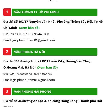
1
VĂN PHÒNG TP.HỒ CHÍ MINH
Địa chỉ:
Số 162/37 Nguyễn Văn Khối, Phường Thông Tây Hội, Tp Hồ
Chí Minh
(Xem bản đồ)
ĐT: 028 7300 9973 - 0896 443 868
Email: giaiphaphutam01@gmail.com
2
VĂN PHÒNG HÀ NỘI
Địa chỉ:
105 đường Louis 7 KĐT Louis City, Hoàng Văn Thụ,
Q.Hoàng Mai, Hà Nội
(Xem bản đồ)
ĐT: (024) 73 00 99 73 - 0937 600 737
Email: giaiphaphutam01@gmail.com
3
VĂN PHÒNG HẢI PHÒNG
Địa chỉ:
số 44 đường An Lạc 4, phường Hồng Bàng, Thành phố Hải
Phòng