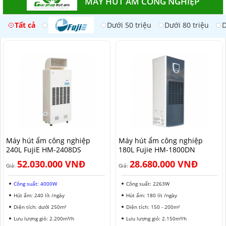
MÁY HÚT ẨM CÔNG NGHIỆP
Tất cả
Dưới 50 triệu
Dưới 80 triệu
D
Máy hút ẩm công nghiệp
Máy hút ẩm công nghiệp
240L FujiE HM-2408DS​
180L Fujie HM-1800DN
52.030.000 VNĐ
28.680.000 VNĐ
Giá:
Giá:
Công suất: 4000W
Công suất: 2263W
Hút ẩm: 240 lít /ngày
Hút ẩm: 180 lít /ngày
Diện tích: dưới 250m²
Diện tích: 150 - 200m²
Lưu lượng gió: 2.200m³/h
Lưu lượng gió: 2.150m³/h