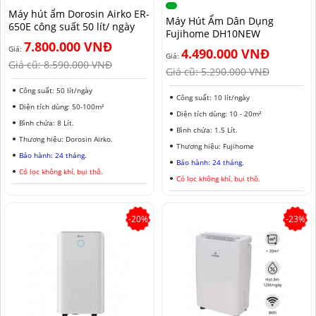
Máy hút ẩm Dorosin Airko ER-
MÁY HÚT ẨM ROTOR
MÁY LỌC KHÔNG KHÍ LG
MÁY HÚT ẨM ROTOR
TIN TỨC MÁY LẠNH DI ĐỘNG
LONG AN
Máy Hút Ẩm Dân Dụng
650E công suất 50 lít/ ngày
Fujihome DH10NEW
7.800.000 VNĐ
MÁY HÚT ẨM HARISON
MÁY LỌC KHÔNG KHÍ FUJIE
MÁY HÚT ẨM HARISON
TIN TỨC TỦ CHỐNG ẨM
ĐỒNG NAI
Giá:
4.490.000 VNĐ
Giá:
Giá cũ:
8.590.000 VNĐ
Giá cũ:
5.290.000 VNĐ
MÁY HÚT ẨM AIRKO
MÁY LỌC KHÔNG KHÍ COWAY
MÁY HÚT ẨM AIRKO
THÔNG TIN VỀ ĐỘ ẨM
BÌNH PHƯỚC
Công suất: 50 lít/ngày
Công suất: 10 lít/ngày
MÁY HÚT ẨM FUJIHAIA
MÁY LỌC KHÔNG KHÍ HITACHI
MÁY HÚT ẨM FUJIHAIA
TIN TỨC QUẠT ĐỐI LƯU
SƠN LA
Diện tích dùng: 50-100m²
Diện tích dùng: 10 - 20m²
Bình chứa: 8 Lít.
MÁY HÚT ẨM SHARP
MÁY LỌC KHÔNG KHÍ PANASONIC
MÁY HÚT ẨM SHARP
AN GIANG
Bình chứa: 1.5 Lít.
Thương hiệu: Dorosin Airko.
Thương hiệu: Fujihome
Bảo hành: 24 tháng.
MÁY HÚT ẨM EDISON
MÁY LỌC KHÔNG KHÍ Ô TÔ
MÁY HÚT ẨM EDISON
ĐỒNG THÁP
Bảo hành: 24 tháng.
Có lọc không khí, bụi thô.
Có lọc không khí, bụi thô.
KHÁNH HÒA
BẮC NINH
-20%
-23%
HƯNG YÊN
ĐÀ LẠT
NINH BÌNH