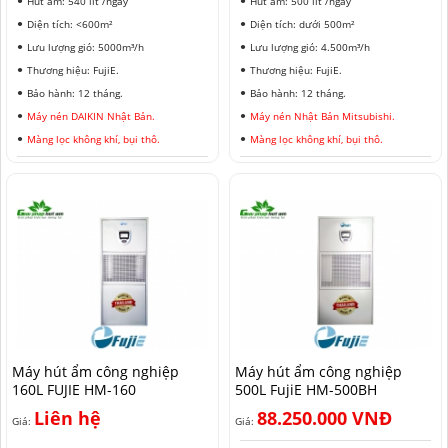
Hút ẩm: 540 lít /ngày
Hút ẩm: 500 lít /ngày
Diện tích: <600m²
Diện tích: dưới 500m²
Lưu lượng gió: 5000m³/h
Lưu lượng gió: 4.500m³/h
Thương hiệu: FujiE.
Thương hiệu: FujiE.
Bảo hành: 12 tháng.
Bảo hành: 12 tháng.
Máy nén DAIKIN Nhật Bản.
Máy nén Nhật Bản Mitsubishi.
Màng lọc không khí, bụi thô.
Màng lọc không khí, bụi thô.
Máy hút ẩm công nghiệp
Máy hút ẩm công nghiệp
160L FUJIE HM-160
500L FujiE HM-500BH
Liên hệ
88.250.000 VNĐ
Giá:
Giá: