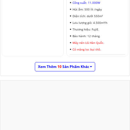
Công suất: 11.000W
Hút ẩm: 500 lít /ngày
Diện tích: dưới 550m²
Lưu lượng gió: 4.500m³/h
Thương hiệu: FujiE.
Bảo hành: 12 tháng.
Máy nén LG Hàn Quốc.
Có màng lọc bụi thô.
Xem Thêm
10
Sản Phẩm Khác