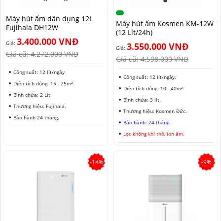
NAM ĐỊNH
Máy hút ẩm dân dụng 12L
Máy hút ẩm Kosmen KM-12W
Fujihaia DH12W
QUẢNG NAM
(12 Lít/24h)
3.400.000 VNĐ
Giá:
3.550.000 VNĐ
HÀ NỘI
Giá:
Giá cũ:
4.272.000 VNĐ
Giá cũ:
4.598.000 VNĐ
ĐỒNG THÁP
Công suất: 12 lít/ngày
Công suất: 12 lít/ngày.
Diện tích dùng: 15 - 25m²
HÀ NAM
Diện tích dùng: 10 - 40m².
Bình chứa: 2 Lít.
Bình chứa: 3 lít.
Thương hiệu: Fujihaia.
KIÊN GIANG
Thương hiệu: Kosmen Đức.
Bảo hành 24 tháng.
Bảo hành: 24 tháng.
LÂM ĐỒNG
Lọc không khí thô, ion âm.
TUYÊN QUANG
-18%
-9%
VĨNH PHÚC
HẢI DƯƠNG
NGHỆ AN