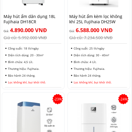
HẢI PHÒNG
Máy hút ẩm dân dụng 18L
Máy hút ẩm kèm lọc không
Fujihaia DH18CR
khí 25L Fujihaia DH25W
4.890.000 VNĐ
6.588.000 VNĐ
Giá:
Giá:
Giá cũ:
5.992.000 VNĐ
Giá cũ:
7.234.500 VNĐ
Công suất: 18 lít/ngày
Công suất: 25 lít/ngày
Diện tích dùng: 20 - 30m²
Diện tích dùng: 30 - 40m²
Bình chứa: 4,5 Lít.
Bình chứa: 4 Lít.
Thương hiệu: Fujihaia.
Thương hiệu: Fujihaia.
Bảo hành 24 tháng.
Bảo hành 24 tháng.
Lọc không khí, bụi khói thô.
Lọc không khí, bụi khói thô.
-23%
-24%