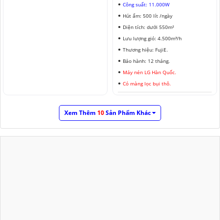
Công suất: 11.000W
Hút ẩm: 500 lít /ngày
Diện tích: dưới 550m²
Lưu lượng gió: 4.500m³/h
Thương hiệu: FujiE.
Bảo hành: 12 tháng.
Máy nén LG Hàn Quốc.
Có màng lọc bụi thô.
Xem Thêm
10
Sản Phẩm Khác