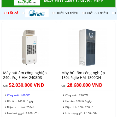
MÁY HÚT ẨM CÔNG NGHIỆP
Tất cả
Dưới 50 triệu
Dưới 80 triệu
D
Máy hút ẩm công nghiệp
Máy hút ẩm công nghiệp
240L FujiE HM-2408DS​
180L Fujie HM-1800DN
52.030.000 VNĐ
28.680.000 VNĐ
Giá:
Giá:
Công suất: 4000W
Công suất: 2263W
Hút ẩm: 240 lít /ngày
Hút ẩm: 180 lít /ngày
Diện tích: dưới 250m²
Diện tích: 150 - 200m²
Lưu lượng gió: 2.200m³/h
Lưu lượng gió: 2.150m³/h