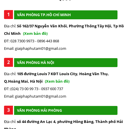
1
VĂN PHÒNG TP.HỒ CHÍ MINH
Địa chỉ:
Số 162/37 Nguyễn Văn Khối, Phường Thông Tây Hội, Tp Hồ
Chí Minh
(Xem bản đồ)
ĐT: 028 7300 9973 - 0896 443 868
Email: giaiphaphutam01@gmail.com
2
VĂN PHÒNG HÀ NỘI
Địa chỉ:
105 đường Louis 7 KĐT Louis City, Hoàng Văn Thụ,
Q.Hoàng Mai, Hà Nội
(Xem bản đồ)
ĐT: (024) 73 00 99 73 - 0937 600 737
Email: giaiphaphutam01@gmail.com
3
VĂN PHÒNG HẢI PHÒNG
Địa chỉ:
số 44 đường An Lạc 4, phường Hồng Bàng, Thành phố Hải
Phòng