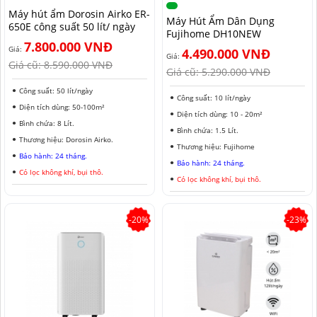
Máy hút ẩm Dorosin Airko ER-
MÁY HÚT ẨM ROTOR
MÁY LỌC KHÔNG KHÍ LG
MÁY HÚT ẨM ROTOR
TIN TỨC MÁY LẠNH DI ĐỘNG
LONG AN
Máy Hút Ẩm Dân Dụng
650E công suất 50 lít/ ngày
Fujihome DH10NEW
7.800.000 VNĐ
MÁY HÚT ẨM HARISON
MÁY LỌC KHÔNG KHÍ FUJIE
MÁY HÚT ẨM HARISON
TIN TỨC TỦ CHỐNG ẨM
ĐỒNG NAI
Giá:
4.490.000 VNĐ
Giá:
Giá cũ:
8.590.000 VNĐ
Giá cũ:
5.290.000 VNĐ
MÁY HÚT ẨM AIRKO
MÁY LỌC KHÔNG KHÍ COWAY
MÁY HÚT ẨM AIRKO
THÔNG TIN VỀ ĐỘ ẨM
BÌNH PHƯỚC
Công suất: 50 lít/ngày
Công suất: 10 lít/ngày
MÁY HÚT ẨM FUJIHAIA
MÁY LỌC KHÔNG KHÍ HITACHI
MÁY HÚT ẨM FUJIHAIA
TIN TỨC QUẠT ĐỐI LƯU
SƠN LA
Diện tích dùng: 50-100m²
Diện tích dùng: 10 - 20m²
Bình chứa: 8 Lít.
MÁY HÚT ẨM SHARP
MÁY LỌC KHÔNG KHÍ PANASONIC
MÁY HÚT ẨM SHARP
AN GIANG
Bình chứa: 1.5 Lít.
Thương hiệu: Dorosin Airko.
Thương hiệu: Fujihome
Bảo hành: 24 tháng.
MÁY HÚT ẨM EDISON
MÁY LỌC KHÔNG KHÍ Ô TÔ
MÁY HÚT ẨM EDISON
ĐỒNG THÁP
Bảo hành: 24 tháng.
Có lọc không khí, bụi thô.
Có lọc không khí, bụi thô.
KHÁNH HÒA
BẮC NINH
-20%
-23%
HƯNG YÊN
ĐÀ LẠT
NINH BÌNH