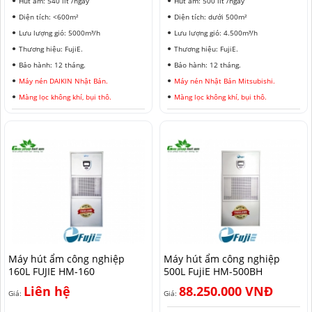
Hút ẩm: 540 lít /ngày
Hút ẩm: 500 lít /ngày
Diện tích: <600m²
Diện tích: dưới 500m²
Lưu lượng gió: 5000m³/h
Lưu lượng gió: 4.500m³/h
Thương hiệu: FujiE.
Thương hiệu: FujiE.
Bảo hành: 12 tháng.
Bảo hành: 12 tháng.
Máy nén DAIKIN Nhật Bản.
Máy nén Nhật Bản Mitsubishi.
Màng lọc không khí, bụi thô.
Màng lọc không khí, bụi thô.
Máy hút ẩm công nghiệp
Máy hút ẩm công nghiệp
160L FUJIE HM-160
500L FujiE HM-500BH
Liên hệ
88.250.000 VNĐ
Giá:
Giá: