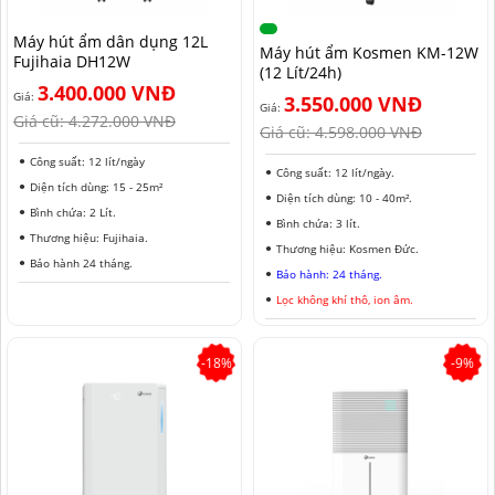
NAM ĐỊNH
Máy hút ẩm dân dụng 12L
Máy hút ẩm Kosmen KM-12W
Fujihaia DH12W
QUẢNG NAM
(12 Lít/24h)
3.400.000 VNĐ
Giá:
3.550.000 VNĐ
HÀ NỘI
Giá:
Giá cũ:
4.272.000 VNĐ
Giá cũ:
4.598.000 VNĐ
ĐỒNG THÁP
Công suất: 12 lít/ngày
Công suất: 12 lít/ngày.
Diện tích dùng: 15 - 25m²
HÀ NAM
Diện tích dùng: 10 - 40m².
Bình chứa: 2 Lít.
Bình chứa: 3 lít.
Thương hiệu: Fujihaia.
KIÊN GIANG
Thương hiệu: Kosmen Đức.
Bảo hành 24 tháng.
Bảo hành: 24 tháng.
LÂM ĐỒNG
Lọc không khí thô, ion âm.
TUYÊN QUANG
-18%
-9%
VĨNH PHÚC
HẢI DƯƠNG
NGHỆ AN