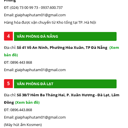
ĐT: (024) 73 00 99 73 - 0937.600.737
Email: giaiphaphutam01@gmail.com
Hàng hóa được vận chuyển từ Kho tổng tại TP. Hà Nội
4
VĂN PHÒNG ĐÀ NẴNG
Địa chỉ:
Số 41 Võ An Ninh, Phường Hòa Xuân, TP Đà Nẵng
(Xem
bản đồ)
ĐT: 0896 443 868
Email: giaiphaphutam01@gmail.com
5
VĂN PHÒNG ĐÀ LẠT
Địa chỉ:
Số 38/7 Hẻm Ba Tháng Hai, P. Xuân Hương - Đà Lạt, Lâm
Đồng
(Xem bản đồ)
ĐT: 0896.443.868
Email: giaiphaphutam01@gmail.com
(Máy hút ẩm Kosmen)