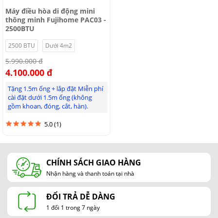
Máy điều hòa di động mini
thông minh Fujihome PAC03 -
2500BTU
2500 BTU
Dưới 4m2
5.990.000 đ
4.100.000 đ
Bảngđiều khiển cảmứng cao cấpmột chạm đơn giản và thân
Tặng 1.5m ống + lắp đặt Miễn phí
thiện mang lại trải nghiệm sử dụng dễ dàng, chức năng hẹn
cài đặt dưới 1.5m ống (không
giờ 12h giúp người dùng chủ động thời gian.
gồm khoan, đóng, cắt, hàn).
Không chỉ vậy, thiết bị còn tích hợp chế độ điều khiển thông
5.0 (1)
minh giúp bạn có thể ra lệnh bằng giọng nói, mang lại sự tiện
lợi tối đa trong việc điều chỉnh nhiệt độ theo ý muốn. Phạm vi
nhiệt độ điều chỉnh từ 16 - 30 độ C, máy đi kèm điều khiển từ
CHÍNH SÁCH GIAO HÀNG
xa .
Nhận hàng và thanh toán tại nhà
Điều khiển bằng giọng nói, kết nối Bluetooth
ĐỔI TRẢ DỄ DÀNG
Đặc biệt, không chỉ dừng lại ở việc làm mát, điều hòa mini
1 đổi 1 trong 7 ngày
PAC03 còn được trang bị chức năng điều khiển ra lệnh bằng