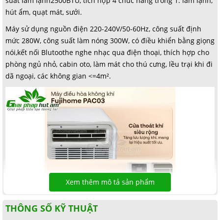
suất làm lạnh2500BTU, tích hợp 4 chức năng trong 1: làm lạnh,
hút ẩm, quạt mát, sưởi.
Máy sử dụng nguồn điện 220-240V/50-60Hz, công suất định
mức 280W, công suất làm nóng 300W, có điều khiển bằng giọng
nói,kết nối Blutoothe nghe nhạc qua điện thoại, thích hợp cho
phòng ngủ nhỏ, cabin oto, làm mát cho thú cưng, lều trại khi đi
dã ngoại, các không gian <=4m².
Xem thêm mô tả sản phẩm
THÔNG SỐ KỸ THUẬT