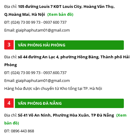
các chức năng câu lệnh điều khiển từ người sử dụng, máy còn
Địa chỉ:
105 đường Louis 7 KĐT Louis City, Hoàng Văn Thụ,
sử dụng như một thiết bị âm thanh khi kết nối với điện thoại
Q.Hoàng Mai, Hà Nội
(Xem bản đồ)
qua Blutoothe để thư giãn giải trí vô cùng tiện ích.
ĐT: (024) 73 00 99 73 - 0937 600 737
Hoạtđộngêm ái, tiết kiệm điện
Email: giaiphaphutam01@gmail.com
3
VĂN PHÒNG HẢI PHÒNG
Địa chỉ:
số 44 đường An Lạc 4, phường Hồng Bàng, Thành phố Hải
Phòng
ĐT: (024) 73 00 99 73 - 0937.600.737
Email: giaiphaphutam01@gmail.com
Hàng hóa được vận chuyển từ Kho tổng tại TP. Hà Nội
4
VĂN PHÒNG ĐÀ NẴNG
Địa chỉ:
Số 41 Võ An Ninh, Phường Hòa Xuân, TP Đà Nẵng
(Xem
Đặc biệt, điều hòa mini còn được trang bị công nghệ tiết kiệm
bản đồ)
điện, giúp bạn giảm bớt chi phí sử dụng mà vẫn duy trì hiệu
ĐT: 0896 443 868
suất làm việc ổn định. Máy nén Arnold (công nghệ Nhật Bản)