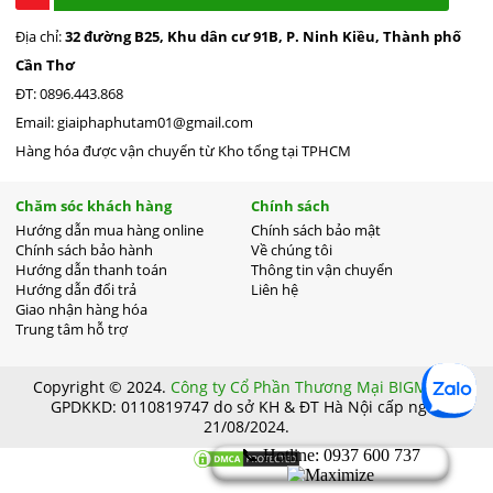
hành chính hãng2 nămtoàn bộ/ 3 năm cho máy nén Toàn
Địa chỉ:
32 đường B25, Khu dân cư 91B, P. Ninh Kiều, Thành phố
Quốc.
Cần Thơ
ĐT: 0896.443.868
Email: giaiphaphutam01@gmail.com
Hàng hóa được vận chuyển từ Kho tổng tại TPHCM
Chăm sóc khách hàng
Chính sách
Hướng dẫn mua hàng online
Chính sách bảo mật
Chính sách bảo hành
Về chúng tôi
Hướng dẫn thanh toán
Thông tin vận chuyển
Hướng dẫn đổi trả
Liên hệ
Giao nhận hàng hóa
Trung tâm hỗ trợ
Copyright © 2024.
Công ty Cổ Phần Thương Mại BIGMART.
GPDKKD: 0110819747 do sở KH & ĐT Hà Nội cấp ngày
21/08/2024.