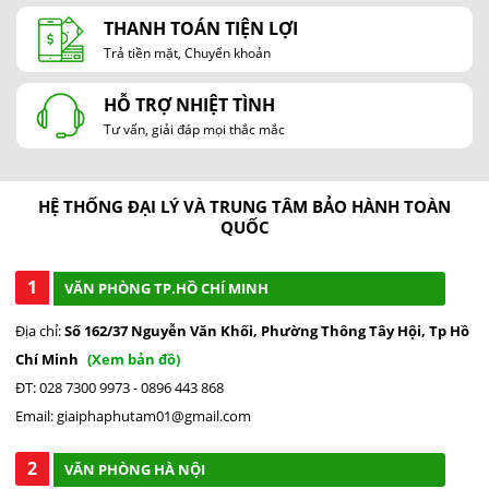
giọng nói, kết nối Bluetooth nghe nhạc quađiện thoại cực kỳ
THANH TOÁN TIỆN LỢI
tiện lợi.
Trả tiền mặt, Chuyển khoản
HỖ TRỢ NHIỆT TÌNH
Tư vấn, giải đáp mọi thắc mắc
HỆ THỐNG ĐẠI LÝ VÀ TRUNG TÂM BẢO HÀNH TOÀN
QUỐC
1
VĂN PHÒNG TP.HỒ CHÍ MINH
Địa chỉ:
Số 162/37 Nguyễn Văn Khối, Phường Thông Tây Hội, Tp Hồ
Chí Minh
(Xem bản đồ)
Điều hòa di động mini PAC03 hỗ trợ kết nối Bluetooth cho phép
ĐT: 028 7300 9973 - 0896 443 868
bạn nghe nhạc thư giãn khi cần, tạo thêm không gian giải trí
Email: giaiphaphutam01@gmail.com
cho bạn.
Với hệ thống loa được trang bị trên máy, ngoài việc thông báo
2
VĂN PHÒNG HÀ NỘI