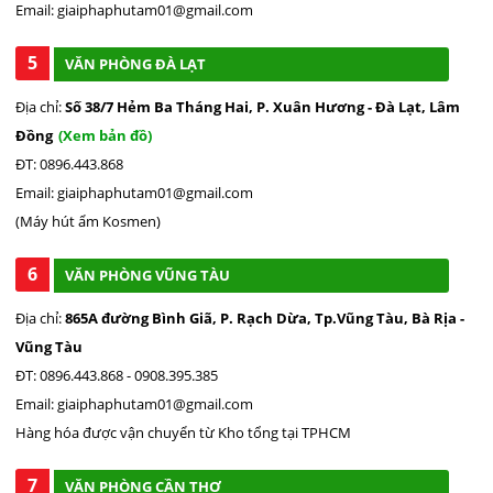
Email: giaiphaphutam01@gmail.com
chất lượng cao, hoạt động bền bỉ và ổn định Độ ồn của máy
thấp chỉ <42dB, thấp hơn khá nhiều so với các dòng điều hoà
5
VĂN PHÒNG ĐÀ LẠT
di động khác trên thị trường.
Địa chỉ:
Số 38/7 Hẻm Ba Tháng Hai, P. Xuân Hương - Đà Lạt, Lâm
Đồng
(Xem bản đồ)
ĐT: 0896.443.868
Email: giaiphaphutam01@gmail.com
(Máy hút ẩm Kosmen)
6
VĂN PHÒNG VŨNG TÀU
Địa chỉ:
865A đường Bình Giã, P. Rạch Dừa, Tp.Vũng Tàu, Bà Rịa -
Vũng Tàu
ĐT: 0896.443.868 - 0908.395.385
Email: giaiphaphutam01@gmail.com
Thông tin xuất xứ, bảo hành
Hàng hóa được vận chuyển từ Kho tổng tại TPHCM
Điều hòa di động mini PAC03 hợp tác cùng Newage Technology
7
Japan (Nhật Bản), lắp ráp tại Trung Quốc. Sản phẩmđược bảo
VĂN PHÒNG CẦN THƠ