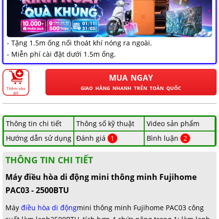
HẢI PHÒNG
- Tặng 1.5m ống nối thoát khí nóng ra ngoài.
- Miễn phí cài đặt dưới 1.5m ống.
MUA NGAY
GIAO HÀNG NHANH TRÊN TOÀN QUỐC
Thêm vào
giỏ
Thông tin chi tiết
Thông số kỹ thuật
Video sản phẩm
Hướng dẫn sử dụng
Đánh giá
1
Bình luận
2
THÔNG TIN CHI TIẾT
Máy điều hòa di động mini thông minh Fujihome
PAC03 - 2500BTU
Máy
điều hòa di động
mini thông minh Fujihome PAC03 công