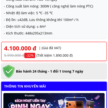
NAM ĐỊNH
- Công suất làm nóng: 300W ( công nghệ làm nóng PTC)
- Nhiệt độ làm việc: 5 ℃ -35 ℃
QUẢNG NAM
- Độ ồn: ≤42dB, Lưu thông không khí 100m³ / h
HÀ NỘI
- Diện tích sử dụng: ≤ 4m²
- Kích thước: 448x295x213mm
ĐỒNG THÁP
HÀ NAM
4.100.000 đ
| (Giá đã VAT)
KIÊN GIANG
5.990.000 đ
-32%
(Tiết kiệm 1.890.000 đ)
LÂM ĐỒNG
Bảo hành 24 tháng - 1 đổi 1 trong 7 ngày
TUYÊN QUANG
VĨNH PHÚC
THÔNG TIN KHUYẾN MÃI
HẢI DƯƠNG
NGHỆ AN