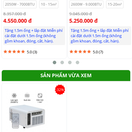
2050W - 7000BTU
10 - 15m²
2600W - 9.000BTU
15-20m²
8.357.000 đ
9.045.000 đ
4.550.000 đ
5.250.000 đ
Tặng 1.5m ống + lắp đặt Miễn phí
Tặng 1.5m ống + lắp đặt Miễn phí
cài đặt dưới 1.5m ống (không
cài đặt dưới 1.5m ống (không
gồm khoan, đóng, cắt, hàn).
gồm khoan, đóng, cắt, hàn).
5.0 (3)
5.0 (7)
SẢN PHẨM VỪA XEM
Bảngđiều khiển cảmứng cao cấp
-32%