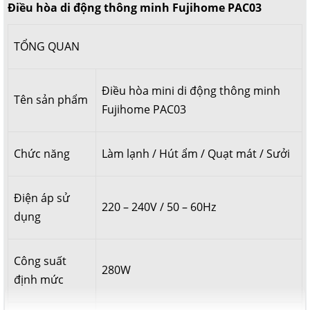
Điều hòa di động thông minh Fujihome PAC03
Tích hợp đa chức năng tiện lợi
TỔNG QUAN
Điều hòa mini di động thông minh
Tên sản phẩm
Fujihome PAC03
Chức năng
Làm lạnh / Hút ẩm / Quạt mát / Sưởi
Điện áp sử
220 – 240V / 50 – 60Hz
dụng
Điều hòa mini di động thông minh Fujihome PAC03 được tích
hợp 4 chức năng trong 1: làm lạnh, hút ẩm, quạt mát và sưởi, là
Công suất
giải pháp hoàn hảo cho không gian sống, mang lại sự tiện lợi
280W
và thoải mái tối đa cho người sử dụng.
định mức
Sản phẩm nổi bật với khả năng làm lạnh nhanh chóng, giúp