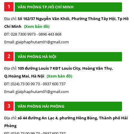
1
VĂN PHÒNG TP.HỒ CHÍ MINH
Địa chỉ:
Số 162/37 Nguyễn Văn Khối, Phường Thông Tây Hội, Tp Hồ
Chí Minh
(Xem bản đồ)
ĐT: 028 7300 9973 - 0896 443 868
Email: giaiphaphutam01@gmail.com
2
VĂN PHÒNG HÀ NỘI
Địa chỉ:
105 đường Louis 7 KĐT Louis City, Hoàng Văn Thụ,
Q.Hoàng Mai, Hà Nội
(Xem bản đồ)
ĐT: (024) 73 00 99 73 - 0937 600 737
Email: giaiphaphutam01@gmail.com
3
VĂN PHÒNG HẢI PHÒNG
Địa chỉ:
số 44 đường An Lạc 4, phường Hồng Bàng, Thành phố Hải
Phòng
ĐT: (024) 73 00 99 73 - 0937.600.737