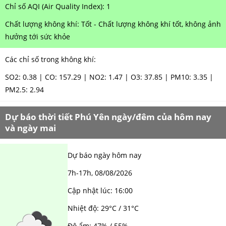
Chỉ số AQI (Air Quality Index): 1
NAM ĐỊNH
Chất lượng không khí: Tốt - Chất lượng không khí tốt, không ảnh
QUẢNG NAM
hưởng tới sức khỏe
HÀ NỘI
Các chỉ số trong không khí:
ĐỒNG THÁP
SO2: 0.38 | CO: 157.29 | NO2: 1.47 | O3: 37.85 | PM10: 3.35 |
PM2.5: 2.94
HÀ NAM
KIÊN GIANG
Dự báo thời tiết Phú Yên ngày/đêm của hôm nay
và ngày mai
LÂM ĐỒNG
TUYÊN QUANG
Dự báo ngày hôm nay
VĨNH PHÚC
7h-17h,
08/08/2026
Cập nhật lúc:
16:00
HẢI DƯƠNG
Nhiệt độ:
29°C / 31°C
NGHỆ AN
Độ ẩm:
47% / 55%