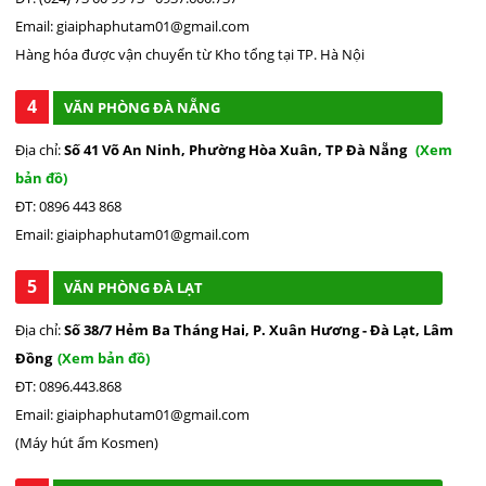
Email: giaiphaphutam01@gmail.com
Hàng hóa được vận chuyển từ Kho tổng tại TP. Hà Nội
4
VĂN PHÒNG ĐÀ NẴNG
Địa chỉ:
Số 41 Võ An Ninh, Phường Hòa Xuân, TP Đà Nẵng
(Xem
bản đồ)
ĐT: 0896 443 868
Email: giaiphaphutam01@gmail.com
5
VĂN PHÒNG ĐÀ LẠT
Địa chỉ:
Số 38/7 Hẻm Ba Tháng Hai, P. Xuân Hương - Đà Lạt, Lâm
Đồng
(Xem bản đồ)
ĐT: 0896.443.868
Email: giaiphaphutam01@gmail.com
(Máy hút ẩm Kosmen)