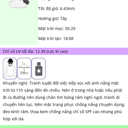
MÁY HÚT ẨM ROTOR
MÁY LỌC KHÔNG KHÍ LG
MÁY HÚT ẨM ROTOR
TIN TỨC MÁY LẠNH DI ĐỘNG
LONG AN
Tốc độ gió:
6.43m/s
Hướng gió:
Tây
MÁY HÚT ẨM HARISON
MÁY LỌC KHÔNG KHÍ FUJIE
MÁY HÚT ẨM HARISON
TIN TỨC TỦ CHỐNG ẨM
ĐỒNG NAI
Mặt trời mọc:
05:29
MÁY HÚT ẨM AIRKO
MÁY LỌC KHÔNG KHÍ COWAY
MÁY HÚT ẨM AIRKO
THÔNG TIN VỀ ĐỘ ẨM
BÌNH PHƯỚC
Mặt trời lặn:
18:08
MÁY HÚT ẨM FUJIHAIA
MÁY LỌC KHÔNG KHÍ HITACHI
MÁY HÚT ẨM FUJIHAIA
TIN TỨC QUẠT ĐỐI LƯU
SƠN LA
Chỉ số UV tối đa:
12.39
(cực kì cao)
MÁY HÚT ẨM SHARP
MÁY LỌC KHÔNG KHÍ PANASONIC
MÁY HÚT ẨM SHARP
AN GIANG
MÁY HÚT ẨM EDISON
MÁY LỌC KHÔNG KHÍ Ô TÔ
MÁY HÚT ẨM EDISON
ĐỒNG THÁP
KHÁNH HÒA
Khuyến nghị: Tránh tuyệt đối việc tiếp xúc với ánh nắng mặt
BẮC NINH
trời từ 11h sáng đến 4h chiều. Nên ở trong nhà hoặc nếu phải
đi ra đường nên dùng chân tìm bóng râm nghỉ ngơi, tránh di
HƯNG YÊN
chuyển liên tục. Nên mặc trang phục chống nắng chuyên dụng,
ĐÀ LẠT
đeo kính râm, thoa kem chống nắng chỉ số SPF cao nhưng phù
hợp với da.
NINH BÌNH