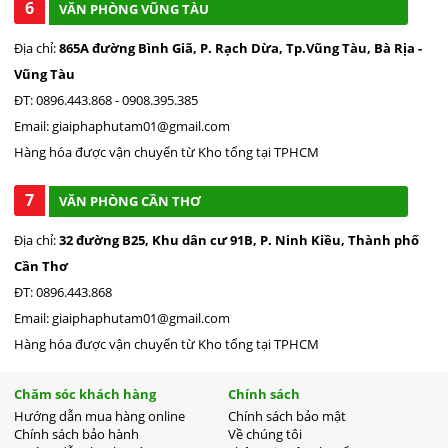
6
VĂN PHÒNG VŨNG TÀU
Địa chỉ:
865A đường Bình Giã, P. Rạch Dừa, Tp.Vũng Tàu, Bà Rịa -
Vũng Tàu
ĐT: 0896.443.868 - 0908.395.385
Email: giaiphaphutam01@gmail.com
Hàng hóa được vận chuyển từ Kho tổng tại TPHCM
7
VĂN PHÒNG CẦN THƠ
Địa chỉ:
32 đường B25, Khu dân cư 91B, P. Ninh Kiều, Thành phố
Cần Thơ
ĐT: 0896.443.868
Email: giaiphaphutam01@gmail.com
Hàng hóa được vận chuyển từ Kho tổng tại TPHCM
Chăm sóc khách hàng
Chính sách
Hướng dẫn mua hàng online
Chính sách bảo mật
Chính sách bảo hành
Về chúng tôi