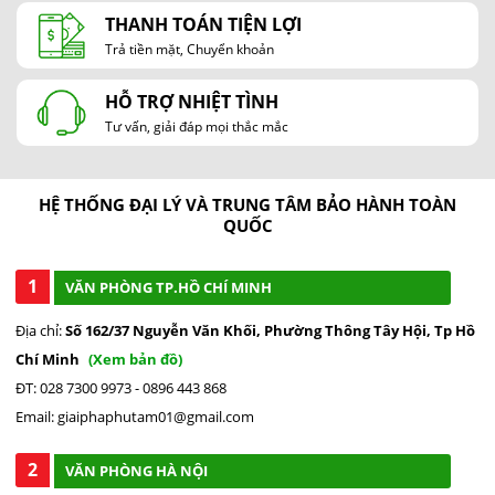
HẢI PHÒNG
THANH TOÁN TIỆN LỢI
Trả tiền mặt, Chuyển khoản
HỖ TRỢ NHIỆT TÌNH
Tư vấn, giải đáp mọi thắc mắc
HỆ THỐNG ĐẠI LÝ VÀ TRUNG TÂM BẢO HÀNH TOÀN
QUỐC
1
VĂN PHÒNG TP.HỒ CHÍ MINH
Địa chỉ:
Số 162/37 Nguyễn Văn Khối, Phường Thông Tây Hội, Tp Hồ
Chí Minh
(Xem bản đồ)
ĐT: 028 7300 9973 - 0896 443 868
Email: giaiphaphutam01@gmail.com
2
VĂN PHÒNG HÀ NỘI