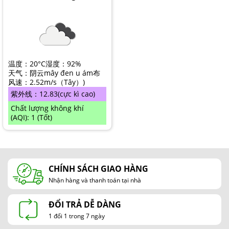
NAM ĐỊNH
QUẢNG NAM
HÀ NỘI
温度：
20°C
湿度：
92%
ĐỒNG THÁP
天气：阴云
mây đen u ám
布
风速：
2.52m/s
（
Tây
）
)
HÀ NAM
紫外线：
12.83
(cực kì cao)
Chất lượng không khí
KIÊN GIANG
(AQI): 1 (Tốt)
LÂM ĐỒNG
TUYÊN QUANG
CHÍNH SÁCH GIAO HÀNG
VĨNH PHÚC
Nhận hàng và thanh toán tại nhà
HẢI DƯƠNG
ĐỔI TRẢ DỄ DÀNG
NGHỆ AN
1 đổi 1 trong 7 ngày