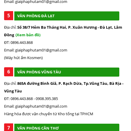
Email: giaiphaphutam01@gmail.com
5
VĂN PHÒNG ĐÀ LẠT
Địa chỉ:
Số 38/7 Hẻm Ba Tháng Hai, P. Xuân Hương - Đà Lạt, Lâm
Đồng
(Xem bản đồ)
ĐT: 0896.443.868
Email: giaiphaphutam01@gmail.com
(Máy hút ẩm Kosmen)
6
VĂN PHÒNG VŨNG TÀU
Địa chỉ:
865A đường Bình Giã, P. Rạch Dừa, Tp.Vũng Tàu, Bà Rịa -
Vũng Tàu
ĐT: 0896.443.868 - 0908.395.385
Email: giaiphaphutam01@gmail.com
Hàng hóa được vận chuyển từ Kho tổng tại TPHCM
7
VĂN PHÒNG CẦN THƠ