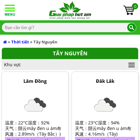
0
TRANG CHỦ
GIỚI THIỆU
SẢN PHẨM
Sản phẩm
»
Thời tiết
»
Tây Nguyên
MÁY HÚT ẨM
MÁY HÚT ẨM
Máy hút ẩm
Máy hút ẩm
TÂY NGUYÊN
MÁY HÚT ẨM KOSMEN
TỦ CHỐNG ẨM
MÁY HÚT ẨM KOSMEN
ĐỐI TÁC
Tủ chống ẩm
Đối tác
Khu vực
MÁY HÚT ẨM DÂN DỤNG
TỦ CHỐNG ẨM NIKATEI
ĐIỀU HÒA DI ĐỘNG
MÁY HÚT ẨM DÂN DỤNG
MIỀN NAM
TIN TỨC
Điều hòa di động
Tin tức
Lâm Đồng
Đắk Lắk
MÁY HÚT ẨM CÔNG NGHIỆP
TỦ CHỐNG ẨM FUJIE
ĐIỀU HÒA DI ĐỘNG FUJIE
MÁY LỌC KHÔNG KHÍ
MÁY HÚT ẨM CÔNG NGHIỆP
MIỀN TRUNG
GIẢI PHÁP
DỰ ÁN
Máy lọc không khí
Dự án
MÁY HÚT ẨM LỌC KHÔNG KHÍ
TỦ CHỐNG ẨM AILITE
ĐIỀU HÒA DI ĐỘNG FUJIHOME
MÁY LỌC KHÔNG KHÍ KOSMEN
MÁY LÀM ĐÁ VIÊN FUJIHOME
MÁY HÚT ẨM LỌC KHÔNG KHÍ
MIỀN BẮC
KHUYẾN MẠI
TP HỒ CHÍ MINH
LIÊN HỆ
MÁY HÚT ẨM TREO TRẦN
TỦ CHỐNG ẨM DIGI - CABI
ĐIỀU HÒA DI ĐỘNG CÔNG NGHIỆP AIRKO
MÁY LỌC KHÔNG KHÍ SHARP
GIA DỤNG THÔNG MINH KOSMEN
MÁY HÚT ẨM TREO TRẦN
TIN CÔNG TY
BÌNH DƯƠNG
温度：
22°C
湿度：
92%
温度：
23°C
湿度：
94%
MÁY HÚT ẨM FUJIE
MÁY LỌC KHÔNG KHÍ BOHMANN
GIA DỤNG THÔNG MINH FUJIHOME
MÁY HÚT ẨM FUJIE
THỜI TIẾT HÔM NAY
TÂY NINH
天气：阴云
mây đen u ám
布
天气：阴云
mây đen u ám
布
风速：
2.89m/s
（
Tây Bắc
）
)
风速：
4.16m/s
（
Tây
)
MÁY HÚT ẨM DRY MAX
MÁY LỌC KHÔNG KHÍ DR CLEAN
MÁY CẤP KHÍ TƯƠI
MÁY HÚT ẨM DRY MAX
TIN TỨC MÁY HÚT ẨM
BẾN TRE