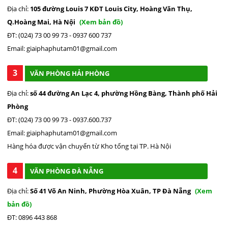
Địa chỉ:
105 đường Louis 7 KĐT Louis City, Hoàng Văn Thụ,
Q.Hoàng Mai, Hà Nội
(Xem bản đồ)
ĐT: (024) 73 00 99 73 - 0937 600 737
Email: giaiphaphutam01@gmail.com
3
VĂN PHÒNG HẢI PHÒNG
Địa chỉ:
số 44 đường An Lạc 4, phường Hồng Bàng, Thành phố Hải
Phòng
ĐT: (024) 73 00 99 73 - 0937.600.737
Email: giaiphaphutam01@gmail.com
Hàng hóa được vận chuyển từ Kho tổng tại TP. Hà Nội
4
VĂN PHÒNG ĐÀ NẴNG
Địa chỉ:
Số 41 Võ An Ninh, Phường Hòa Xuân, TP Đà Nẵng
(Xem
bản đồ)
ĐT: 0896 443 868