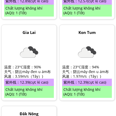
紫外线：
12.89
(cực kì cao)
紫外线：
12.57
(cực kì cao)
MÁY HÚT ẨM ROTOR
MÁY LỌC KHÔNG KHÍ LG
MÁY HÚT ẨM ROTOR
TIN TỨC MÁY LẠNH DI ĐỘNG
LONG AN
Chất lượng không khí
Chất lượng không khí
(AQI): 1 (Tốt)
(AQI): 1 (Tốt)
MÁY HÚT ẨM HARISON
MÁY LỌC KHÔNG KHÍ FUJIE
MÁY HÚT ẨM HARISON
TIN TỨC TỦ CHỐNG ẨM
ĐỒNG NAI
MÁY HÚT ẨM AIRKO
MÁY LỌC KHÔNG KHÍ COWAY
MÁY HÚT ẨM AIRKO
THÔNG TIN VỀ ĐỘ ẨM
BÌNH PHƯỚC
Gia Lai
Kon Tum
MÁY HÚT ẨM FUJIHAIA
MÁY LỌC KHÔNG KHÍ HITACHI
MÁY HÚT ẨM FUJIHAIA
TIN TỨC QUẠT ĐỐI LƯU
SƠN LA
MÁY HÚT ẨM SHARP
MÁY LỌC KHÔNG KHÍ PANASONIC
MÁY HÚT ẨM SHARP
AN GIANG
MÁY HÚT ẨM EDISON
MÁY LỌC KHÔNG KHÍ Ô TÔ
MÁY HÚT ẨM EDISON
ĐỒNG THÁP
温度：
23°C
湿度：
90%
温度：
23°C
湿度：
94%
KHÁNH HÒA
天气：阴云
mây đen u ám
布
天气：阴云
mây đen u ám
布
风速：
3.59m/s
（
Tây
）
)
风速：
1.97m/s
（
Tây
）
)
BẮC NINH
紫外线：
12.39
(cực kì cao)
紫外线：
12.39
(cực kì cao)
Chất lượng không khí
Chất lượng không khí
HƯNG YÊN
(AQI): 1 (Tốt)
(AQI): 1 (Tốt)
ĐÀ LẠT
NINH BÌNH
Đắk Nông