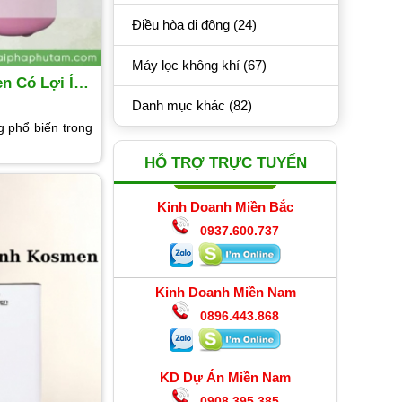
Điều hòa di động (24)
Máy lọc không khí (67)
n Có Lợi Ích
Danh mục khác (82)
g phổ biến trong
HỖ TRỢ TRỰC TUYẾN
Kinh Doanh Miền Bắc
0937.600.737
Kinh Doanh Miền Nam
0896.443.868
KD Dự Án Miền Nam
0908.395.385