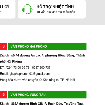
 LỢI
HỖ TRỢ NHIỆT TÌNH
ản
Tư vấn, giải đáp mọi thắc mắc
3
VĂN PHÒNG HẢI PHÒNG
Địa chỉ:
số 44 đường An Lạc 4, phường Hồng Bàng, Thành
phố Hải Phòng
ĐT: (024) 73 00 99 73 - 0937.600.737
Email: giaiphaphutam01@gmail.com
Hàng hóa được vận chuyển từ Kho tổng tại TP. Hà Nội
6
VĂN PHÒNG VŨNG TÀU
Địa chỉ:
865A đường Bình Giã, P. Rạch Dừa, Tp.Vũng Tàu,