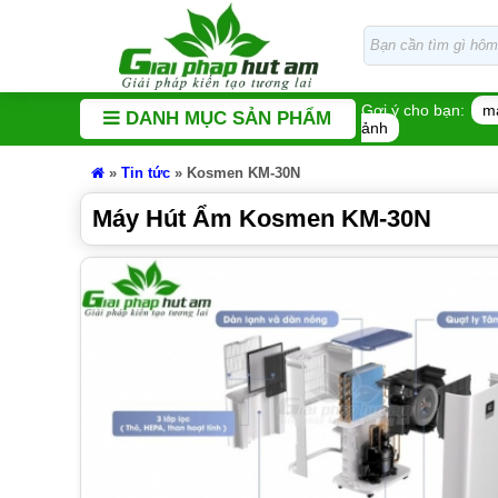
Gợi ý cho bạn:
m
DANH MỤC SẢN PHẨM
ảnh
»
Tin tức
»
Kosmen KM-30N
Máy Hút Ẩm Kosmen KM-30N