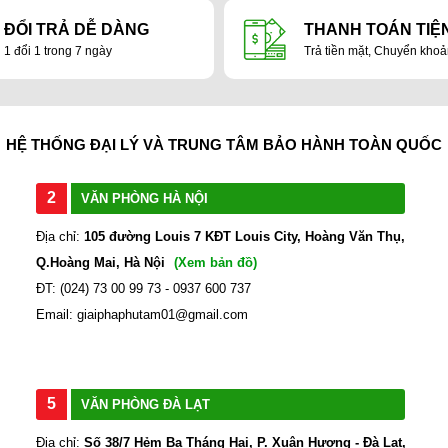
ĐỔI TRẢ DỄ DÀNG
THANH TOÁN TIỆN
1 đổi 1 trong 7 ngày
Trả tiền mặt, Chuyển kho
HỆ THỐNG ĐẠI LÝ VÀ TRUNG TÂM BẢO HÀNH TOÀN QUỐC
2
VĂN PHÒNG HÀ NỘI
Địa chỉ:
105 đường Louis 7 KĐT Louis City, Hoàng Văn Thụ,
Q.Hoàng Mai, Hà Nội
(Xem bản đồ)
ĐT: (024) 73 00 99 73 - 0937 600 737
Email: giaiphaphutam01@gmail.com
5
VĂN PHÒNG ĐÀ LẠT
Địa chỉ:
Số 38/7 Hẻm Ba Tháng Hai, P. Xuân Hương - Đà Lạt,