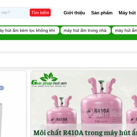
Giới thiệu
Sản phẩm
Máy hút
Tìm kiếm
áy hút ẩm kèm lọc không khí
máy hút ẩm trong nhà
máy hút ẩm