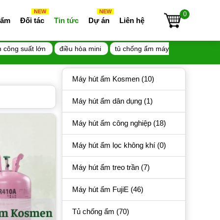
NEW
NEW
0
 ẩm
Đối tác
Tin tức
Dự án
Liên hệ
 công suất lớn
điều hòa mini
tủ chống ẩm máy
Máy hút ẩm Kosmen (10)
Máy hút ẩm dân dụng (1)
Máy hút ẩm công nghiệp (18)
Máy hút ẩm lọc không khí (0)
Máy hút ẩm treo trần (7)
Máy hút ẩm FujiE (46)
Tủ chống ẩm (70)