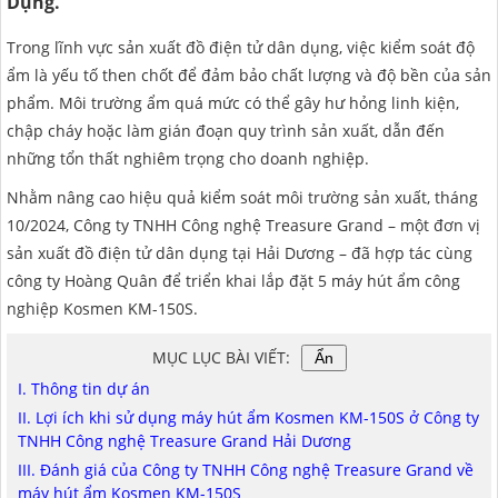
Dụng.
MÁY HÚT ẨM ROTOR
MÁY LỌC KHÔNG KHÍ LG
MÁY HÚT ẨM ROTOR
TIN TỨC MÁY LẠNH DI ĐỘNG
LONG AN
Trong lĩnh vực sản xuất đồ điện tử dân dụng, việc kiểm soát độ
MÁY HÚT ẨM HARISON
MÁY LỌC KHÔNG KHÍ FUJIE
MÁY HÚT ẨM HARISON
TIN TỨC TỦ CHỐNG ẨM
ĐỒNG NAI
ẩm là yếu tố then chốt để đảm bảo chất lượng và độ bền của sản
phẩm. Môi trường ẩm quá mức có thể gây hư hỏng linh kiện,
MÁY HÚT ẨM AIRKO
MÁY LỌC KHÔNG KHÍ COWAY
MÁY HÚT ẨM AIRKO
THÔNG TIN VỀ ĐỘ ẨM
BÌNH PHƯỚC
chập cháy hoặc làm gián đoạn quy trình sản xuất, dẫn đến
những tổn thất nghiêm trọng cho doanh nghiệp.
MÁY HÚT ẨM FUJIHAIA
MÁY LỌC KHÔNG KHÍ HITACHI
MÁY HÚT ẨM FUJIHAIA
TIN TỨC QUẠT ĐỐI LƯU
SƠN LA
Nhằm nâng cao hiệu quả kiểm soát môi trường sản xuất, tháng
MÁY HÚT ẨM SHARP
MÁY LỌC KHÔNG KHÍ PANASONIC
MÁY HÚT ẨM SHARP
AN GIANG
10/2024, Công ty TNHH Công nghệ Treasure Grand – một đơn vị
MÁY HÚT ẨM EDISON
MÁY LỌC KHÔNG KHÍ Ô TÔ
MÁY HÚT ẨM EDISON
ĐỒNG THÁP
sản xuất đồ điện tử dân dụng tại Hải Dương – đã hợp tác cùng
công ty Hoàng Quân để triển khai lắp đặt 5 máy hút ẩm công
KHÁNH HÒA
nghiệp Kosmen KM-150S.
BẮC NINH
MỤC LỤC BÀI VIẾT:
Ẩn
HƯNG YÊN
I. Thông tin dự án
II. Lợi ích khi sử dụng máy hút ẩm Kosmen KM-150S ở Công ty
ĐÀ LẠT
TNHH Công nghệ Treasure Grand Hải Dương
III. Đánh giá của Công ty TNHH Công nghệ Treasure Grand về
NINH BÌNH
máy hút ẩm Kosmen KM-150S