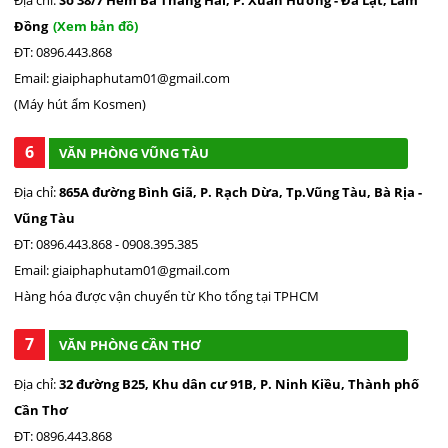
Địa chỉ:
Số 38/7 Hẻm Ba Tháng Hai, P. Xuân Hương - Đà Lạt, Lâm
Đồng
(Xem bản đồ)
ĐT: 0896.443.868
Email: giaiphaphutam01@gmail.com
(Máy hút ẩm Kosmen)
6
VĂN PHÒNG VŨNG TÀU
Địa chỉ:
865A đường Bình Giã, P. Rạch Dừa, Tp.Vũng Tàu, Bà Rịa -
Vũng Tàu
ĐT: 0896.443.868 - 0908.395.385
Email: giaiphaphutam01@gmail.com
Hàng hóa được vận chuyển từ Kho tổng tại TPHCM
7
VĂN PHÒNG CẦN THƠ
Địa chỉ:
32 đường B25, Khu dân cư 91B, P. Ninh Kiều, Thành phố
Cần Thơ
ĐT: 0896.443.868