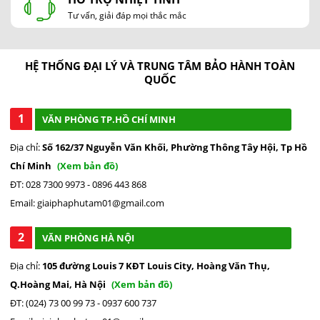
Tư vấn, giải đáp mọi thắc mắc
HỆ THỐNG ĐẠI LÝ VÀ TRUNG TÂM BẢO HÀNH TOÀN
QUỐC
1
VĂN PHÒNG TP.HỒ CHÍ MINH
Địa chỉ:
Số 162/37 Nguyễn Văn Khối, Phường Thông Tây Hội, Tp Hồ
Chí Minh
(Xem bản đồ)
ĐT: 028 7300 9973 - 0896 443 868
Email: giaiphaphutam01@gmail.com
2
VĂN PHÒNG HÀ NỘI
Địa chỉ:
105 đường Louis 7 KĐT Louis City, Hoàng Văn Thụ,
Q.Hoàng Mai, Hà Nội
(Xem bản đồ)
ĐT: (024) 73 00 99 73 - 0937 600 737