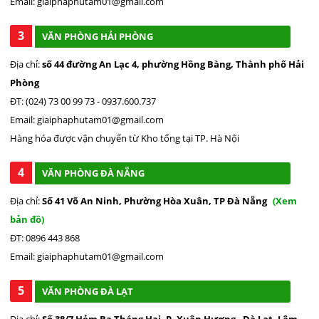
Email: giaiphaphutam01@gmail.com
3
VĂN PHÒNG HẢI PHÒNG
Địa chỉ:
số 44 đường An Lạc 4, phường Hồng Bàng, Thành phố Hải
Phòng
ĐT: (024) 73 00 99 73 - 0937.600.737
Email: giaiphaphutam01@gmail.com
Hàng hóa được vận chuyển từ Kho tổng tại TP. Hà Nội
4
VĂN PHÒNG ĐÀ NẴNG
Địa chỉ:
Số 41 Võ An Ninh, Phường Hòa Xuân, TP Đà Nẵng
(Xem
bản đồ)
ĐT: 0896 443 868
Email: giaiphaphutam01@gmail.com
5
VĂN PHÒNG ĐÀ LẠT