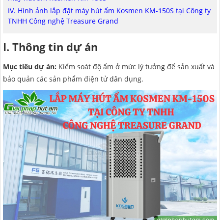
NAM ĐỊNH
IV. Hình ảnh lắp đặt máy hút ẩm Kosmen KM-150S tại Công ty
TNHH Công nghệ Treasure Grand
QUẢNG NAM
I. Thông tin dự án
HÀ NỘI
Mục tiêu dự án:
Kiểm soát độ ẩm ở mức lý tưởng để sản xuất và
ĐỒNG THÁP
bảo quản các sản phẩm điện tử dân dụng.
HÀ NAM
KIÊN GIANG
LÂM ĐỒNG
TUYÊN QUANG
VĨNH PHÚC
HẢI DƯƠNG
NGHỆ AN