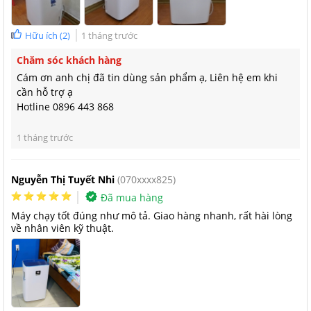
Hữu ích
(
2
)
1 tháng trước
Máy hút ẩm dân dụng Kosmen KM-20N có độ ồn thấp
Chăm sóc khách hàng
Tính năng của máy hút ẩm dân dụng Kosmen KM-
Cám ơn anh chị đã tin dùng sản phẩm ạ, Liên hệ em khi
20N
cần hỗ trợ ạ
Hotline 0896 443 868
Lọc không khí bằng màng lọc
Máy hút ẩm dân dụng Kosmen
KM-20N được trang bị màn lọc
1 tháng trước
không khí. Khi lớp bụi được hút từ bên ngoài vào trong máy
trước tiên chúng sẽ chạm vào màng lọc thô, vào sâu chúng sẽ
Nguyễn Thị Tuyết Nhi
(070xxxx825)
chạm vào màng lọc hỗn hợp. Bên cạnh đó, thiết bị có tính năng
Đã mua hàng
tạo ion âm giúp thanh lọc không khí và diệt khuẩn vô cùng hiệu
Máy chạy tốt đúng như mô tả. Giao hàng nhanh, rất hài lòng
quả.
về nhân viên kỹ thuật.