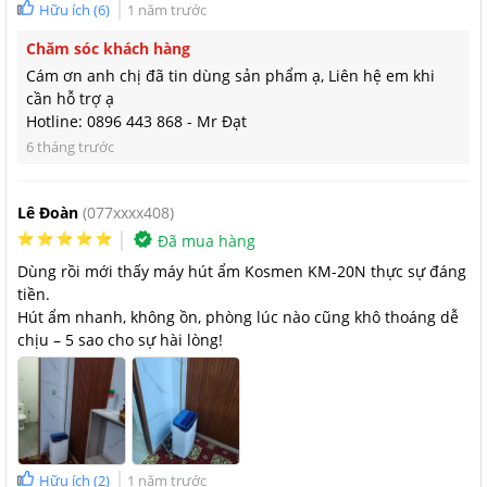
Hữu ích
(
6
)
1 năm trước
Chăm sóc khách hàng
Cám ơn anh chị đã tin dùng sản phẩm ạ, Liên hệ em khi
cần hỗ trợ ạ
Hotline: 0896 443 868 - Mr Đạt
6 tháng trước
Tính năng lọc không khí vô cùng hiệu quả trên Kosmen KM-20N
Lê Đoàn
(077xxxx408)
Kosmen KM-20N đa năng 4 trong 1
Đã mua hàng
Máy hút ẩm 20L Kosmen KM-20N kết hợp hút ẩm mạnh mẽ &
Dùng rồi mới thấy máy hút ẩm Kosmen KM-20N thực sự đáng
thanh lọc không khí giúp mang lại không khí trong lành trong
tiền.
Hút ẩm nhanh, không ồn, phòng lúc nào cũng khô thoáng dễ
gia đình nhà bạn. Có thể điều chỉnh được độ ẩm như mong
chịu – 5 sao cho sự hài lòng!
muốn và sản phẩm có bộ nhớ lưu lại lịch sử làm việc.
Chức năng lọc không khí bằng màng lọc của Kosmen KM-20N
giúp tạo ion âm hỗ trợ thanh lọc không khí hiệu quả mà không
gây ra tiếng ồn làm phiền nhiễu đến người sử dụng.
Hữu ích
(
2
)
1 năm trước