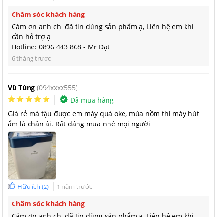
Chăm sóc khách hàng
Cám ơn anh chị đã tin dùng sản phẩm ạ, Liên hệ em khi
cần hỗ trợ ạ
Hotline: 0896 443 868 - Mr Đạt
6 tháng trước
Vũ Tùng
(094xxxx555)
Đã mua hàng
Giá rẻ mà tậu được em máy quá oke, mùa nồm thì máy hút
ẩm là chân ái. Rất đáng mua nhé mọi người
Máy hút ẩm Kosmen KM-20N tích hợp 4 tính năng trong 1
Ngoài ra Kosmen KM-20N còn có thể sấy quần áo đồng thời
sưởi ấm vô cùng hiệu quả, đây chắc chắn sẽ là thiết bị không
thể thiếu của mỗi gia đình trong mùa lạnh.
Kết nối wifi điều khiển dễ dàng bằng App điện thoại
Hữu ích
(
2
)
1 năm trước
Một điểm cộng không thể bỏ qua của Kosmen KM-20N là thiết
Chăm sóc khách hàng
bị có thể kết nối WIFI đồng thời hỗ trợ điều khiển qua App điện
Cám ơn anh chị đã tin dùng sản phẩm ạ, Liên hệ em khi