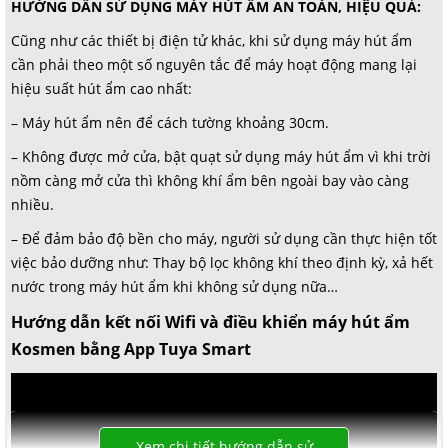
Bảng điều khiển
HƯỚNG DẪN SỬ DỤNG MÁY HÚT ẨM AN TOÀN, HIỆU QUẢ:
cảm ứng
Chức năng lọc không khí bằng màng lọc, tạo ion âm giúp
thanh lọc không khí hiệu quả, nhanh chóng và không gây
Cũng như các thiết bị điện tử khác, khi sử dụng máy hút ẩm
Lọc không khí ion âm
tiếng ồn làm ảnh hưởng cuộc sống sinh hoạt của người tiêu
cần phải theo một số nguyên tắc để máy hoạt động mang lại
Màng lọc không khí
thô loại bỏ
dùng.
Lọc không khí
hiệu suất hút ẩm cao nhất:
bụi bẩn
Sản phẩm kết hợp 2 trong 1: hút ẩm mạnh mẽ & thanh lọc
không khí.
Màng lọc than hoạt tính khử mùi
– Máy hút ẩm nên để cách tường khoảng 30cm.
Thiết kế lấy hai màu trắng - đen làm chủ đạo, tạo nên sự
thanh lịch và hiện đại.
Công nghệ
– Không được mở cửa, bật quạt sử dụng máy hút ẩm vì khi trời
nồm càng mở cửa thì không khí ẩm bên ngoài bay vào càng
Công nghệ hút ẩm
Công nghệ hút ẩm ngưng tụ
nhiều.
Môi chất làm lạnh
R134a
– Để đảm bảo độ bền cho máy, người sử dụng cần thực hiện tốt
việc bảo dưỡng như: Thay bộ lọc không khí theo định kỳ, xả hết
Máy nén
Panasonic
nước trong máy hút ẩm khi không sử dụng nữa…
Công nghệ lọc
Hướng dẫn kết nối Wifi và điều khiển máy hút ẩm
ion âm
không khí
Kosmen bằng App Tuya Smart
Thông tin lắp đặt
Kích thước sản
320x214x537 mm
phẩm
Xem chi tiết hướng dẫn sử