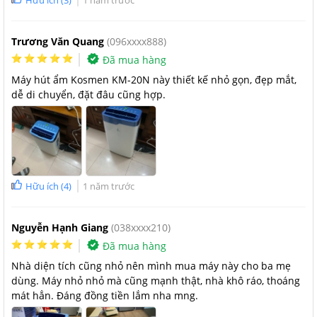
Hữu ích
(
3
)
1 năm trước
Vào những lúc thời tiết nồm, không khí ẩm thì các vị trí tường
nhà, nền nhà. Hay các đồ điện trong gia đình như tivi, máy ảnh,
Trương Văn Quang
(096xxxx888)
máy tính hay đầu đĩa là những nơi rất dễ bị vi khuẩn, nấm mốc
Đã mua hàng
xâm nhập.
Máy hút ẩm Kosmen KM-20N này thiết kế nhỏ gọn, đẹp mắt,
dễ di chuyển, đặt đâu cũng hợp.
Máy hút ẩm dân dụng Kosmen KM-20N có thể sấy
khô quần áo
Thay vì mua một chiếc máy sấy quần áo với giá bán tương đối
cao thì bạn có thể cân nhắc chọn mua máy hút ẩm như một
giải pháp thay thế khá hiệu quả. Quần áo sau khi giặt xong nếu
Hữu ích
(
4
)
1 năm trước
không khô được thường có mùi hôi khó chịu, lúc này các máy
hút ẩm sẽ phát huy tác dụng của mình.
Nguyễn Hạnh Giang
(038xxxx210)
Đã mua hàng
Nhà diện tích cũng nhỏ nên mình mua máy này cho ba mẹ
dùng. Máy nhỏ nhỏ mà cũng mạnh thật, nhà khô ráo, thoáng
mát hẳn. Đáng đồng tiền lắm nha mng.