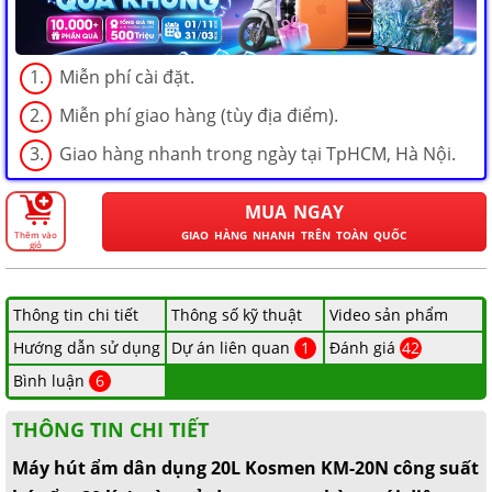
HẢI PHÒNG
Miễn phí cài đặt.
Miễn phí giao hàng (tùy địa điểm).
Giao hàng nhanh trong ngày tại TpHCM, Hà Nội.
MUA NGAY
GIAO HÀNG NHANH TRÊN TOÀN QUỐC
Thêm vào
giỏ
Thông tin chi tiết
Thông số kỹ thuật
Video sản phẩm
Hướng dẫn sử dụng
Dự án liên quan
1
Đánh giá
42
Bình luận
6
THÔNG TIN CHI TIẾT
Máy hút ẩm dân dụng 20L Kosmen KM-20N công suất