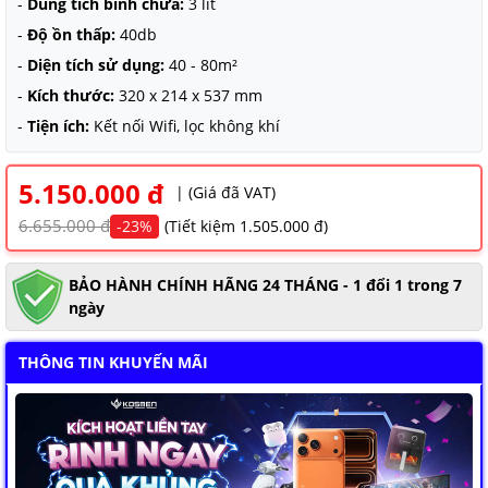
-
Dung tích bình chứa:
3 lít
NAM ĐỊNH
-
Độ ồn thấp:
40db
QUẢNG NAM
-
Diện tích sử dụng:
40 - 80m²
-
Kích thước:
320 x 214 x 537 mm
HÀ NỘI
-
Tiện ích:
Kết nối Wifi, lọc không khí
ĐỒNG THÁP
5.150.000 đ
| (Giá đã VAT)
HÀ NAM
6.655.000 đ
-23%
(Tiết kiệm 1.505.000 đ)
KIÊN GIANG
LÂM ĐỒNG
BẢO HÀNH CHÍNH HÃNG 24 THÁNG - 1 đổi 1 trong 7
ngày
TUYÊN QUANG
THÔNG TIN KHUYẾN MÃI
VĨNH PHÚC
HẢI DƯƠNG
NGHỆ AN