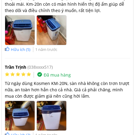
thoải mái. Km-20n còn có màn hình hiển thị độ ẩm giúp dễ
theo dõi và điều chỉnh theo ý muốn, rất tiện lợi.
Kết nối Kosmen KM-20N với Wifi và điều khiển qua App điện thoại
Công dụng của máy hút ẩm dân dụng Kosmen KM-
20N
Hữu ích
(
5
)
1 năm trước
Tạo ra môi trường trong lành
Với chức năng chính là hút ẩm khử mùi thì máy hút ẩm sẽ tạo
Trần Trịnh
(038xxxx517)
ra môi trường không khí khô ráo và cực kỳ thoáng đãng, qua đó
Đã mua hàng
hạn chế các bệnh do vi khuẩn gây ra và bảo vệ sức khỏe của cả
Từ ngày dùng Kosmen KM-20N, sàn nhà không còn trơn trượt
gia đình.
nữa, an toàn hơn hẳn cho cả nhà. Giá cả phải chăng, mình
Bảo vệ các thiết bị trong gia đình
mua còn được giảm giá nên cũng hời lắm.
Khi bị vi khuẩn, nấm mốc xâm nhập thì các nền nhà bằng gỗ sẽ
xảy ra hiện tượng bong tróc trong khi các thiết bị điện sẽ bị
chập mạch và tuổi thọ bị giảm đáng kể. Tuy nhiên, với máy hút
ẩm thì hầu như các vấn đề này sẽ dần được khắc phục hoàn
toàn.