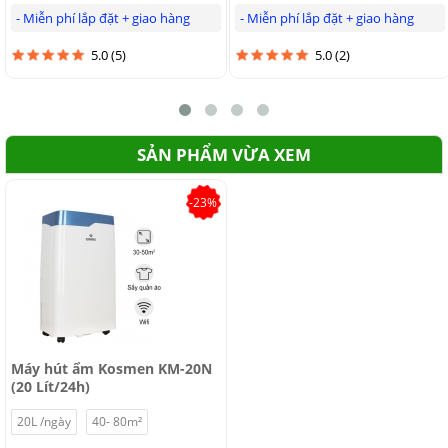
✔
Hậu mãi mua hàng hấp dẫn, tri ân khách hàng thân thiết.
- Miễn phí lắp đặt + giao hàng
- Miễn phí lắp đặt + giao hàng
✔
Xuất hóa đơn VAT theo yêu cầu
5.0 (5)
5.0 (2)
SẢN PHẨM VỪA XEM
-23%
Mua máy hút ẩm Kosmen chính hãng tại Hoàng Quân
Máy hút ẩm Kosmen KM-20N
Mọi nhu cầu tư vấn xin quý khách vui lòng liên hệ theo thông
(20 Lít/24h)
tin bên dưới:
20L /ngày
40- 80m²
Công ty Cổ Phần Thương Mại BIGMART