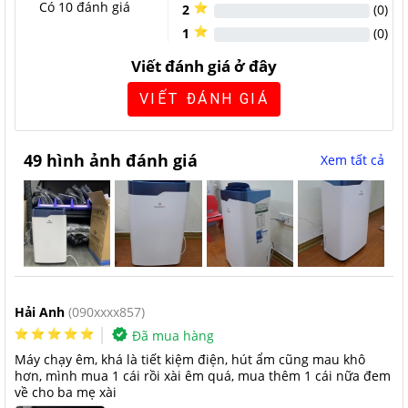
Có
10
đánh giá
2
(
0
)
Màn hình LED và bảng điều khiển hiện đại
1
(
0
)
Viết đánh giá ở đây
Máy hút ẩm cho gia đình
công suất 20L/ngày Kosmen KM-20N
trang bị bảng điều khiển kỹ thuật số, có màn hình LED hiện đại.
VIẾT ĐÁNH GIÁ
Vỏ máy được làm từ nhựa ABS cho độ bền cao, hạn chế bám
bẩn, dễ lau chùi vệ sinh. Kosmen KM-20N phù hợp sử dụng
cho căn phòng có diện tích hoạt động từ 40m² - 80m².
49 hình ảnh đánh giá
Xem tất cả
Hải Anh
(090xxxx857)
Đã mua hàng
Máy chạy êm, khá là tiết kiệm điện, hút ẩm cũng mau khô
hơn, mình mua 1 cái rồi xài êm quá, mua thêm 1 cái nữa đem
về cho ba mẹ xài