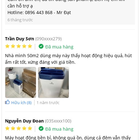
thoại vô cùng tiện lợi. Giờ đây bạn có thể điều khiển máy từ xa
cần hỗ trợ ạ
Hotline: 0896 443 868 - Mr Đạt
hay cả khi không ở nhà, dễ dàng bật/tắc hay điều chỉnh độ ẩm,
6 tháng trước
hẹn giờ hoạt động, chuyển đổi chức năng chỉ bằng chiếc
smartphone. Ngoài ra, giao diện trực quan đầy đủ thông số độ
ẩm, nhiệt độ theo thời gian thực giúp việc vận hành càng
Trần Duy Sơn
(090xxxx279)
thuận tiện hơn.
Đã mua hàng
Xem thêm:
Video hướng dẫn kết nối Wifi và điều khiển máy
Nhà mình 50m2 dùng máy này thấy hoạt động hiệu quả, hút
hút ẩm Kosmen bằng App Tuya Smart
ẩm rất tốt, xứng đáng với giá tiền.
Hữu ích
(
8
)
1 năm trước
Nguyễn Duy Đoan
(035xxxx100)
Đã mua hàng
Máy hoạt động bền bỉ, không quá ồn, dùng cả đêm vẫn thấy