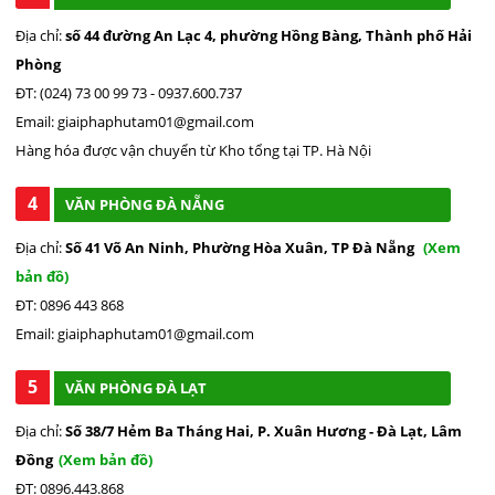
Địa chỉ:
số 44 đường An Lạc 4, phường Hồng Bàng, Thành phố Hải
Phòng
ĐT: (024) 73 00 99 73 - 0937.600.737
Email: giaiphaphutam01@gmail.com
Hàng hóa được vận chuyển từ Kho tổng tại TP. Hà Nội
4
VĂN PHÒNG ĐÀ NẴNG
Địa chỉ:
Số 41 Võ An Ninh, Phường Hòa Xuân, TP Đà Nẵng
(Xem
bản đồ)
ĐT: 0896 443 868
Email: giaiphaphutam01@gmail.com
5
VĂN PHÒNG ĐÀ LẠT
Địa chỉ:
Số 38/7 Hẻm Ba Tháng Hai, P. Xuân Hương - Đà Lạt, Lâm
Đồng
(Xem bản đồ)
ĐT: 0896.443.868