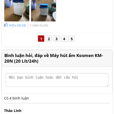
Hữu ích
(
3
)
1 năm trước
1
2
3
4
5
Kosmen KM-20N giúp sấy khô quần áo nhanh chóng
Thương hiệu máy hút ẩm Kosmen của Đức
Bình luận hỏi, đáp về Máy hút ẩm Kosmen KM-
Kosmen là thương hiệu máy hút ẩm cao cấp đến từ Đức, dù chỉ
20N (20 Lít/24h)
có mặt tại Việt Nam từ năm 2017 nhưng đến nay Kosmen đang
dần trở thành thương hiệu hút ẩm hàng đầu về chất lượng
cộng nghệ, thiết kế thông minh, sang trọng mang đến giải
pháp hút ẩm tối ưu giúp bảo vệ sức khỏe hệ hô hấp của mọi
gia đình Việt, mang đến bầu không khí trong lành, khô thoáng
để được sống khỏe trọn vẹn.
Có
4
bình luận
Thảo Linh