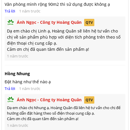
Văn phòng mình rộng 90m2 thì sử dụng được không ạ
Trả lời
1 năm trước
Ánh Ngọc - Công ty Hoàng Quân
QTV
Dạ em chào chị Linh ạ, Hoàng Quân sẽ liên hệ tư vấn cho
chị về sản phẩm phù hợp với diện tích phòng trên theo số
Các model máy hút ẩm KOSMEN tạo điểm nhấn nổi bật về kiểu
điện thoại chị cung cấp ạ.
dáng hiện đại, bên cạnh đó là khả năng hút ẩm được đánh giá
Cảm ơn chị đã quan tâm đến sản phẩm ạ!
là tốt nhất, phù hợp với khí hậu tại Việt Nam, chất lượng hoạt
1 năm trước
động ổn định giúp tiết kiệm chi phí đầu tư trong thời gian dài.
Trung tâm bảo hành máy hút ẩm Kosmen
Hồng Nhung
VP TpHCM: 27B đường số 12, KP2, P.Hiệp Bình Phước, TP Thủ
Đặt hàng như thế nào ạ
Đức, TP. HCM
Trả lời
1 năm trước
VP Hà Nội: Số 3 Ngõ 495 Nguyễn Trãi, p. Thanh Xuân Nam, q.
Ánh Ngọc - Công ty Hoàng Quân
QTV
Thanh Xuân, Tp. Hà Nội.
Dạ em chào chị Nhung ạ, Hoàng Quân đã liên hệ tư vấn cho chị để
hướng dẫn đặt hàng theo số điện thoại cung cấp ạ.
VP Đà Nẵng: Số 41 Võ An Ninh, Phường Hòa Xuân, TP Đà Nẵng.
Cảm ơn chị đã quan tâm đến sản phẩm ạ!
Mua máy hút ẩm gia đình 20L Kosmen KM-20N giá
1 năm trước