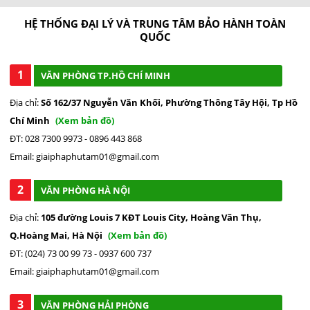
HỆ THỐNG ĐẠI LÝ VÀ TRUNG TÂM BẢO HÀNH TOÀN
QUỐC
1
VĂN PHÒNG TP.HỒ CHÍ MINH
Địa chỉ:
Số 162/37 Nguyễn Văn Khối, Phường Thông Tây Hội, Tp Hồ
Chí Minh
(Xem bản đồ)
ĐT: 028 7300 9973 - 0896 443 868
Email: giaiphaphutam01@gmail.com
2
VĂN PHÒNG HÀ NỘI
Địa chỉ:
105 đường Louis 7 KĐT Louis City, Hoàng Văn Thụ,
Q.Hoàng Mai, Hà Nội
(Xem bản đồ)
ĐT: (024) 73 00 99 73 - 0937 600 737
Email: giaiphaphutam01@gmail.com
3
VĂN PHÒNG HẢI PHÒNG