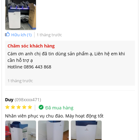
Máy hút ẩm dân dụng Kosmen KM-20N được trang bị màn hình LED
và bảng điều khiển hiện đại
Độ ồn thấp
Hữu ích
(
1
)
1 tháng trước
Kosmen KM-20N sử dụng công nghệ Panasonic cho độ bền cao,
Chăm sóc khách hàng
vận hành êm ái với tiếng ồn thấp ≤ 40 dB(A). Máy có 2 tốc độ
Cám ơn anh chị đã tin dùng sản phẩm ạ, Liên hệ em khi
quạt: Cao/Thấp giúp bạn có thể đa dạng lựa chựa tốc độ quạt
cần hỗ trợ ạ
sao cho phù hợp với nhu cầu sử dụng.
Hotline 0896 443 868
1 tháng trước
Duy
(098xxxx471)
Đã mua hàng
Nhân viên phục vụ chu đáo. Máy hoạt động tốt