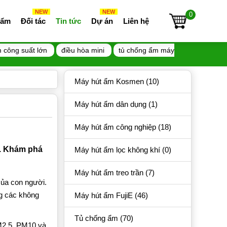
NEW
NEW
0
 ẩm
Đối tác
Tin tức
Dự án
Liên hệ
 công suất lớn
điều hòa mini
tủ chống ẩm máy
Máy hút ẩm Kosmen (10)
Máy hút ẩm dân dụng (1)
Máy hút ẩm công nghiệp (18)
ị. Khám phá
Máy hút ẩm lọc không khí (0)
Máy hút ẩm treo trần (7)
của con người.
ng các không
Máy hút ẩm FujiE (46)
Tủ chống ẩm (70)
M2.5, PM10 và