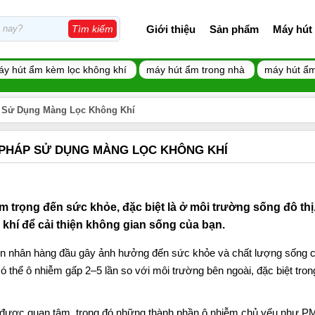
Giới thiệu
Sản phẩm
Máy hút
Tìm kiếm
áy hút ẩm kèm lọc không khí
máy hút ẩm trong nhà
máy hút ẩm
p Sử Dụng Màng Lọc Không Khí
 PHÁP SỬ DỤNG MÀNG LỌC KHÔNG KHÍ
 trọng đến sức khỏe, đặc biệt là ở môi trường sống đô th
hí để cải thiện không gian sống của bạn.
ên nhân hàng đầu gây ảnh hưởng đến sức khỏe và chất lượng sống 
ó thể ô nhiễm gấp 2–5 lần so với môi trường bên ngoài, đặc biệt tro
g được quan tâm, trong đó những thành phần ô nhiễm chủ yếu như P