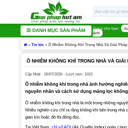
Gợi ý cho bạn:
m
DANH MỤC SẢN PHẨM
ảnh
»
Tin tức
»
Ô Nhiễm Không Khí Trong Nhà Và Giải Phá
Ô NHIỄM KHÔNG KHÍ TRONG NHÀ VÀ GIẢI
Cập Nhật : 26/07/2026 - Lượt xem: 1023
Ô nhiễm không khí trong nhà ảnh hưởng nghiêm
nguyên nhân và cách sử dụng màng lọc không k
Ô nhiễm không khí trong nhà là một trong những nguy
Nhiều nghiên cứu chỉ ra rằng không khí bên trong nhà c
gian kín hoặc đô thị đông đúc.
Tại Việt Nam,
chỉ số AQI
(Air Quality Index) ngày càn