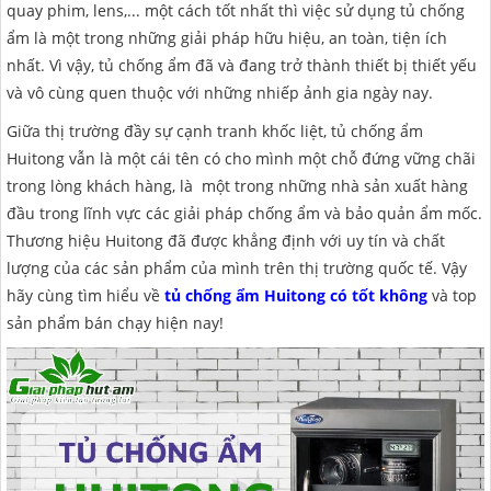
quay phim, lens,... một cách tốt nhất thì việc sử dụng tủ chống
MÁY HÚT ẨM ROTOR
MÁY LỌC KHÔNG KHÍ LG
MÁY HÚT ẨM ROTOR
TIN TỨC MÁY LẠNH DI ĐỘNG
LONG AN
ẩm là một trong những giải pháp hữu hiệu, an toàn, tiện ích
nhất. Vì vậy, tủ chống ẩm đã và đang trở thành thiết bị thiết yếu
MÁY HÚT ẨM HARISON
MÁY LỌC KHÔNG KHÍ FUJIE
MÁY HÚT ẨM HARISON
TIN TỨC TỦ CHỐNG ẨM
ĐỒNG NAI
và vô cùng quen thuộc với những nhiếp ảnh gia ngày nay.
MÁY HÚT ẨM AIRKO
MÁY LỌC KHÔNG KHÍ COWAY
MÁY HÚT ẨM AIRKO
THÔNG TIN VỀ ĐỘ ẨM
BÌNH PHƯỚC
Giữa thị trường đầy sự cạnh tranh khốc liệt, tủ chống ẩm
Huitong vẫn là một cái tên có cho mình một chỗ đứng vững chãi
MÁY HÚT ẨM FUJIHAIA
MÁY LỌC KHÔNG KHÍ HITACHI
MÁY HÚT ẨM FUJIHAIA
TIN TỨC QUẠT ĐỐI LƯU
SƠN LA
trong lòng khách hàng, là một trong những nhà sản xuất hàng
MÁY HÚT ẨM SHARP
MÁY LỌC KHÔNG KHÍ PANASONIC
MÁY HÚT ẨM SHARP
AN GIANG
đầu trong lĩnh vực các giải pháp chống ẩm và bảo quản ẩm mốc.
Thương hiệu Huitong đã được khẳng định với uy tín và chất
MÁY HÚT ẨM EDISON
MÁY LỌC KHÔNG KHÍ Ô TÔ
MÁY HÚT ẨM EDISON
ĐỒNG THÁP
lượng của các sản phẩm của mình trên thị trường quốc tế. Vậy
KHÁNH HÒA
hãy cùng tìm hiểu về
tủ chống ẩm Huitong có tốt không
và top
sản phẩm bán chạy hiện nay!
BẮC NINH
HƯNG YÊN
ĐÀ LẠT
NINH BÌNH