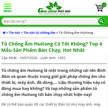
0
TRANG CHỦ
GIỚI THIỆU
SẢN PHẨM
Sản phẩm
»
Tin tức
»
Tin tức tủ chống ẩm
»
Tủ Chống Ẩm Huitong
MÁY HÚT ẨM
MÁY HÚT ẨM
Máy hút ẩm
Máy hút ẩm
Tủ Chống Ẩm Huitong Có Tốt Không? Top 4
MÁY HÚT ẨM KOSMEN
TỦ CHỐNG ẨM
MÁY HÚT ẨM KOSMEN
ĐỐI TÁC
Tủ chống ẩm
Đối tác
Mẫu Sản Phẩm Bán Chạy, Hot Nhất
MÁY HÚT ẨM DÂN DỤNG
TỦ CHỐNG ẨM NIKATEI
ĐIỀU HÒA DI ĐỘNG
MÁY HÚT ẨM DÂN DỤNG
MIỀN NAM
TIN TỨC
Điều hòa di động
Tin tức
Cập Nhật : 10/07/2026 - Lượt xem: 1303
MÁY HÚT ẨM CÔNG NGHIỆP
TỦ CHỐNG ẨM FUJIE
ĐIỀU HÒA DI ĐỘNG FUJIE
MÁY LỌC KHÔNG KHÍ
MÁY HÚT ẨM CÔNG NGHIỆP
MIỀN TRUNG
GIẢI PHÁP
DỰ ÁN
Máy lọc không khí
Dự án
Tủ chống ẩm Huitong là một trong những cái tên đình
MÁY HÚT ẨM LỌC KHÔNG KHÍ
TỦ CHỐNG ẨM AILITE
ĐIỀU HÒA DI ĐỘNG FUJIHOME
MÁY LỌC KHÔNG KHÍ KOSMEN
MÁY LÀM ĐÁ VIÊN FUJIHOME
MÁY HÚT ẨM LỌC KHÔNG KHÍ
MIỀN BẮC
KHUYẾN MẠI
TP HỒ CHÍ MINH
LIÊN HỆ
đám và quen thuộc trong giới giải pháp chống ẩm cho
thiết bị, máy ảnh, đồ dùng,... Liệu thương hiệu này có
MÁY HÚT ẨM TREO TRẦN
TỦ CHỐNG ẨM DIGI - CABI
ĐIỀU HÒA DI ĐỘNG CÔNG NGHIỆP AIRKO
MÁY LỌC KHÔNG KHÍ SHARP
GIA DỤNG THÔNG MINH KOSMEN
MÁY HÚT ẨM TREO TRẦN
TIN CÔNG TY
BÌNH DƯƠNG
đáng mua hay không? Và top những sản phẩm tủ
chống ẩm Huitong tốt bán chạy nhất hiện nay!
MÁY HÚT ẨM FUJIE
MÁY LỌC KHÔNG KHÍ BOHMANN
GIA DỤNG THÔNG MINH FUJIHOME
MÁY HÚT ẨM FUJIE
THỜI TIẾT HÔM NAY
TÂY NINH
Để có thể bảo quản tốt các thiết bị điện tử như máy ảnh, máy
MÁY HÚT ẨM DRY MAX
MÁY LỌC KHÔNG KHÍ DR CLEAN
MÁY CẤP KHÍ TƯƠI
MÁY HÚT ẨM DRY MAX
TIN TỨC MÁY HÚT ẨM
BẾN TRE