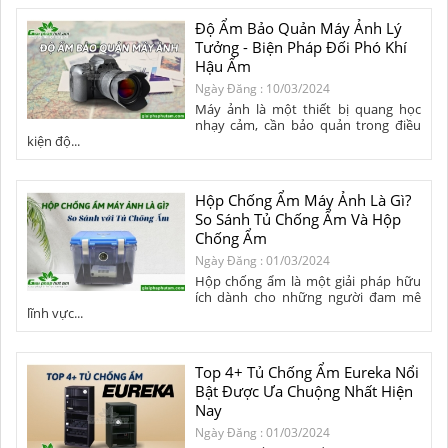
Độ Ẩm Bảo Quản Máy Ảnh Lý
Tưởng - Biện Pháp Đối Phó Khí
Hậu Ẩm
Ngày Đăng : 10/03/2024
Máy ảnh là một thiết bị quang học
nhạy cảm, cần bảo quản trong điều
kiện độ...
Hộp Chống Ẩm Máy Ảnh Là Gì?
So Sánh Tủ Chống Ẩm Và Hộp
Chống Ẩm
Ngày Đăng : 01/03/2024
Hộp chống ẩm là một giải pháp hữu
ích dành cho những người đam mê
lĩnh vực...
Top 4+ Tủ Chống Ẩm Eureka Nổi
Bật Được Ưa Chuộng Nhất Hiện
Nay
Ngày Đăng : 01/03/2024