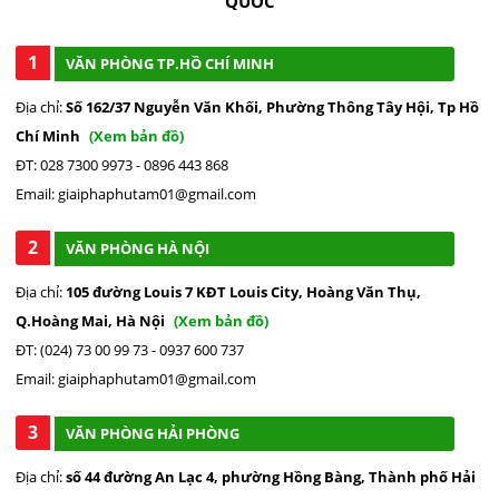
QUỐC
1
VĂN PHÒNG TP.HỒ CHÍ MINH
Địa chỉ:
Số 162/37 Nguyễn Văn Khối, Phường Thông Tây Hội, Tp Hồ
Chí Minh
(Xem bản đồ)
ĐT: 028 7300 9973 - 0896 443 868
Email: giaiphaphutam01@gmail.com
2
VĂN PHÒNG HÀ NỘI
Địa chỉ:
105 đường Louis 7 KĐT Louis City, Hoàng Văn Thụ,
Q.Hoàng Mai, Hà Nội
(Xem bản đồ)
ĐT: (024) 73 00 99 73 - 0937 600 737
Email: giaiphaphutam01@gmail.com
3
VĂN PHÒNG HẢI PHÒNG
Địa chỉ:
số 44 đường An Lạc 4, phường Hồng Bàng, Thành phố Hải