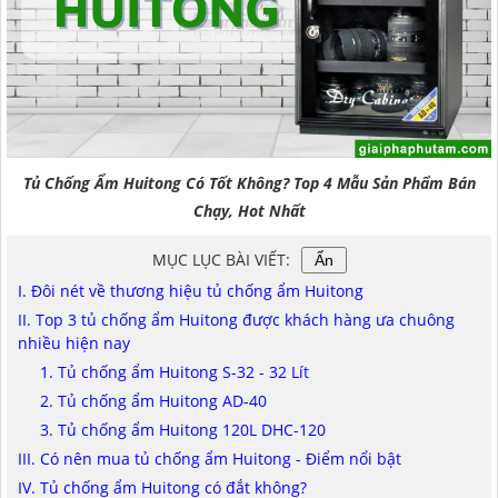
NAM ĐỊNH
QUẢNG NAM
HÀ NỘI
ĐỒNG THÁP
Tủ Chống Ẩm Huitong Có Tốt Không? Top 4 Mẫu Sản Phẩm Bán
HÀ NAM
Chạy, Hot Nhất
KIÊN GIANG
MỤC LỤC BÀI VIẾT:
Ẩn
LÂM ĐỒNG
I. Đôi nét về thương hiệu tủ chống ẩm Huitong
II. Top 3 tủ chống ẩm Huitong được khách hàng ưa chuông
TUYÊN QUANG
nhiều hiện nay
1. Tủ chống ẩm Huitong S-32 - 32 Lít
VĨNH PHÚC
2. Tủ chống ẩm Huitong AD-40
HẢI DƯƠNG
3. Tủ chống ẩm Huitong 120L DHC-120
III. Có nên mua tủ chống ẩm Huitong - Điểm nổi bật
NGHỆ AN
IV. Tủ chống ẩm Huitong có đắt không?