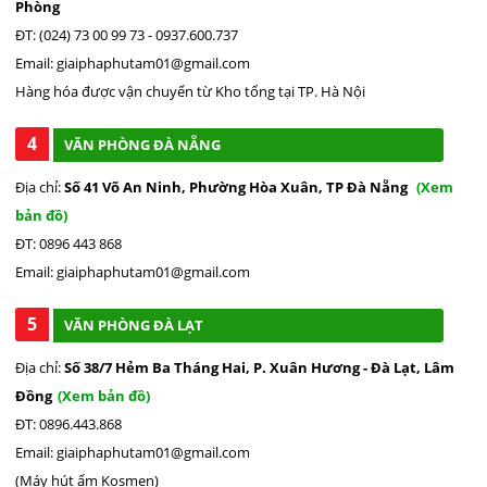
Phòng
ĐT: (024) 73 00 99 73 - 0937.600.737
Email: giaiphaphutam01@gmail.com
Hàng hóa được vận chuyển từ Kho tổng tại TP. Hà Nội
4
VĂN PHÒNG ĐÀ NẴNG
Địa chỉ:
Số 41 Võ An Ninh, Phường Hòa Xuân, TP Đà Nẵng
(Xem
bản đồ)
ĐT: 0896 443 868
Email: giaiphaphutam01@gmail.com
5
VĂN PHÒNG ĐÀ LẠT
Địa chỉ:
Số 38/7 Hẻm Ba Tháng Hai, P. Xuân Hương - Đà Lạt, Lâm
Đồng
(Xem bản đồ)
ĐT: 0896.443.868
Email: giaiphaphutam01@gmail.com
(Máy hút ẩm Kosmen)